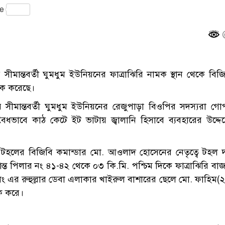
gram
e
 সীমান্তবর্তী ঘুমধুম ইউনিয়নের ফাত্রাঝিরি নামক স্থান থেকে বিজ
টক করেছে।
র সীমান্তবর্তী ঘুমধুম ইউনিয়নের রেজুপাড়া বিওপির সদস্যরা গো
ৈধভাবে কাঠ কেটে ইট ভাটায় জ্বালানি হিসাবে ব্যবহারের উদ্দেশ
শেষ টহলের বিজিবি কমান্ডার মো. আওলাদ হোসেনের নেতৃত্বে টহল 
ান্ত পিলার নং ৪১-৪২ থেকে ০৩ কি.মি. পশ্চিম দিকে ফাত্রাঝিরি বা
লং এর রুহুল্লার ডেবা এলাকার খাইরুল বাশারের ছেলে মো. ফাহিম(
টক করে।