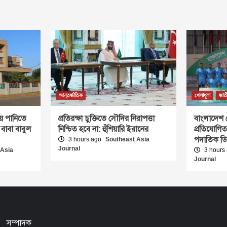
আন্তর্জাতিক
খেলাধুলা
জাত
ে পানিতে
প্রতিরক্ষা চুক্তিতে সৌদির নিরাপত্তা
বাংলাদেশ 
 বাবা বাবুল
নিশ্চিত হবে না: হুঁশিয়ারি ইরানের
প্রতিযোগিত
পদাতিক ড
3 hours ago
Southeast Asia
Journal
 Asia
3 hours
Journal
সম্পাদক