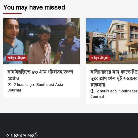
You may have missed
পার্বত্য চট্টগ্রাম
পার্বত্য চট্টগ্রাম
বাঘাইছড়িতে ৫০ গ্রাম গাঁজাসহ তরুণ
নানিয়ারচরে মাছ ধরতে গিয়
গ্রেপ্তার
ডুবে প্রাণ গেল দুই সন্তানের
চাকমার
2 hours ago
Southeast Asia
Journal
2 hours ago
Southeast
Journal
আমাদের সম্পর্কে-