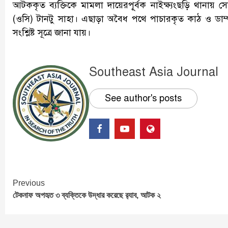
আটককৃত ব্যক্তিকে মামলা দায়েরপূূর্বক নাইক্ষ্যংছড়ি থানায় সোর
(ওসি) টানটু সাহা। এছাড়া অবৈধ পথে পাচারকৃত কাঠ ও ডাম্প ট
সংশ্লিষ্ট সূত্রে জানা যায়।
Southeast Asia Journal
See author's posts
Continue
Previous
টেকনাফ অপহৃত ৩ ব্যক্তিকে উদ্ধার করেছে র‌্যাব, আটক ২
Reading