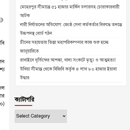
মেহেরপুর সীমান্তে ৫১ হাজার মার্কিন ডলারসহ চোরাকারবারী
আটক
নারী নির্যাতনের অভিযোগ: জ্যেষ্ঠ সেনা কর্মকর্তার বিরুদ্ধে তদন্তে
উচ্চপদস্থ বোর্ড গঠন
চীনের সহায়তায় তিস্তা মহাপরিকল্পনার কাজ শুরু হচ্ছে
িবি
জানুয়ারিতে
রাখাইনে দুর্ভিক্ষের আশঙ্কা, খাদ্য সংকটে মৃত্যু ও আত্মহত্যা
পন
্যে
উখিয়া সীমান্ত থেকে বিজিবি কর্তৃক ৪ লাখ ৮০ হাজার ইয়াবা
উদ্ধার
দল
জার
ক্যাটাগরি
২০)
ক্যাটাগরি