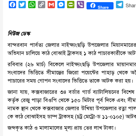
Facebook
Twitter
WhatsApp
Copy
Gmail
Messenger
PrintFriendly
Viber
Tele
Shar
Share
Link
নিউজ ডেস্ক
বান্দরবান পার্বত্য জেলার নাইক্ষ্যংছড়ি উপজেলার মিয়ানমারের
অভিযান চালিয়ে কাঠ বোঝাই ট্রাকসহ ১ কাঠ পাচারকারীকে আ
রবিবার (২৬ মার্চ) বিকেলে নাইক্ষ্যংছড়ি উপজেলার মায়ানমা
সংবাদের ভিত্তিতে সীমান্তের জিরো পয়েন্টের পাহাড় থেকে অব
পাচারের সময় গোপন সংবাদের ভিত্তিতে তাকে আটক করা হয়।
জানা যায়, কক্সবাজারের ৩৪ বর্ডার গার্ড ব্যাটালিয়নের বি
কর্তৃক রেজু পাড়া বিওপি থেকে ১৫০ মিটার পূর্ব দিকে এবং সীম
নামক স্থান থেকে কক্সবাজার জেলার উখিয়া উপজেলার রত্না পা
কে কাঠ বোঝাইসহ ডাম্প ট্রাকসহ (চট্র মেট্রো-ড ১১-০১০৫) আ
জব্দকৃত কাঠ ও মালামালের মূল্য প্রায় তের লাখ টাকা।