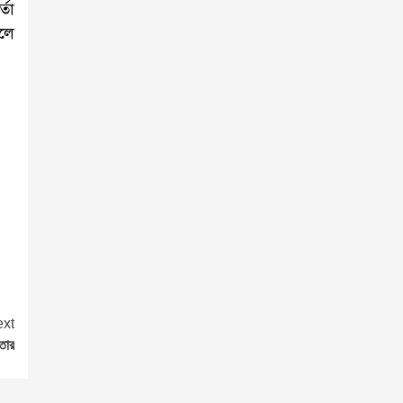
্তা
বলে
xt
তার