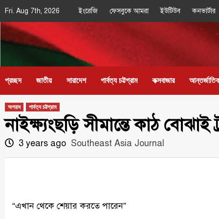
Skip
Fri. Aug 7th, 2026
ইংরেজি
ফেসবুকে আমরা
ইউটিউব
কনভার্টার
to
content
Southeast
IN SEARCH OF THE TRUTH
Asia Journal
প্রচ্ছদ
জাতীয়
সারাদেশ
পার্বত্য চট্টগ্রাম
কক্সবাজার
আন্তর্জাতি
অপরাধ
পার্বত্য চট্টগ্রাম
নাইক্ষ‍্যংছড়ি সীমান্তে কাঠ বোঝ
3 years ago
Southeast Asia Journal
“এখান থেকে শেয়ার করতে পারেন”