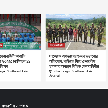
ীয়
পার্বত্য চট্টগ্রাম
সেনাবাহিনী কাবাডি
সাজেকে অপহরণের গুজব ছড়ানোর
া ২০২৬: চ্যাম্পিয়ন ১১
অভিযোগ, বাড়িতে গিয়ে ফেরদৌস
িভিশন
চাকমার অবস্থান নিশ্চিত সেনাবাহিনীর
 ago
Southeast Asia
4 hours ago
Southeast Asia
Journal
সৃজনশীল সম্পাদক