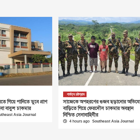
পার্বত্য চট্টগ্রাম
তে গিয়ে পানিতে ডুবে প্রাণ
সাজেকে অপহরণের গুজব ছড়ানোর অভিযো
বাবা বাবুল চাকমার
বাড়িতে গিয়ে ফেরদৌস চাকমার অবস্থান
নিশ্চিত সেনাবাহিনীর
utheast Asia Journal
4 hours ago
Southeast Asia Journal