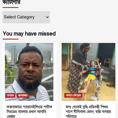
ক্যাটাগরি
ক্যাটাগরি
You may have missed
অপরাধ
কক্সবাজার
পার্বত্য চট্টগ্রাম
কক্সবাজারে প্যারাসেইলিংয়ে পর্যটক
জন্ম থেকেই বুদ্ধি প্রতিবন্ধী শিশুর
নিহতের মামলার প্রধান আসামি
পাশে দীঘিনালা জোন, স্বস্তি অসহায়
গ্রেপ্তার
পরিবারে