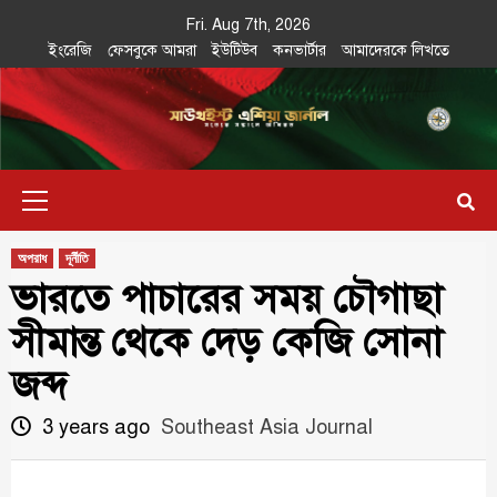
Skip
Fri. Aug 7th, 2026
to
ইংরেজি
ফেসবুকে আমরা
ইউটিউব
কনভার্টার
আমাদেরকে লিখতে
content
Southeast
IN SEARCH OF THE TRUTH
Primary
Asia Journal
Menu
অপরাধ
দূর্নীতি
ভারতে পাচারের সময় চৌগাছা
সীমান্ত থেকে দেড় কেজি সোনা
জব্দ
3 years ago
Southeast Asia Journal