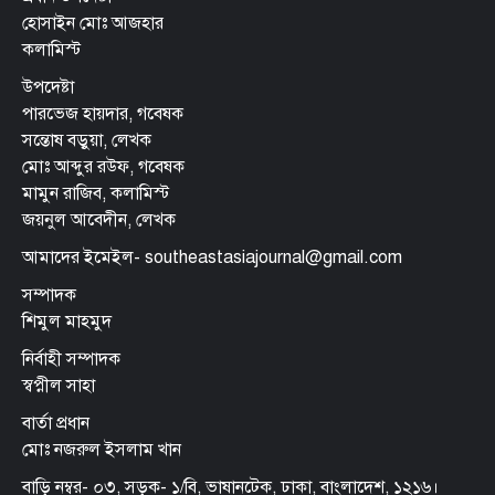
হোসাইন মোঃ আজহার
কলামিস্ট
উপদেষ্টা
পারভেজ হায়দার, গবেষক
সন্তোষ বড়ুয়া, লেখক
মোঃ আব্দুর রউফ, গবেষক
মামুন রাজিব, কলামিস্ট
জয়নুল আবেদীন, লেখক
আমাদের ইমেইল- southeastasiajournal@gmail.com
সম্পাদক
শিমুল মাহমুদ
নির্বাহী সম্পাদক
স্বপ্নীল সাহা
বার্তা প্রধান
মোঃ নজরুল ইসলাম খান
বাড়ি নম্বর- ০৩, সড়ক- ১/বি, ভাষানটেক, ঢাকা, বাংলাদেশ, ১২১৬।