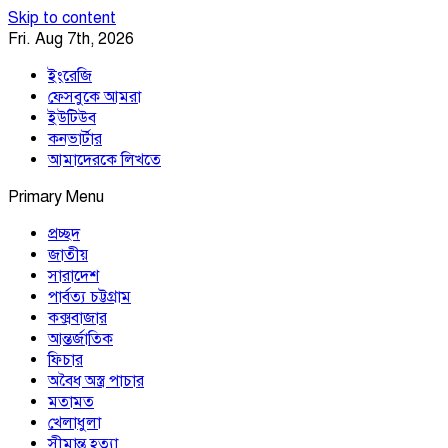
Skip to content
Fri. Aug 7th, 2026
ইংরেজি
ফেসবুকে আমরা
ইউটিউব
কনভার্টার
আমাদেরকে লিখতে
Primary Menu
Southeast Asia Journal
In Search of the Truth
Southeast Asia Journal
প্রচ্ছদ
জাতীয়
সারাদেশ
পার্বত্য চট্টগ্রাম
কক্সবাজার
আন্তর্জাতিক
ফিচার
অবৈধ অস্ত্র পাচার
মতামত
খেলাধুলা
সীমান্ত হত্যা