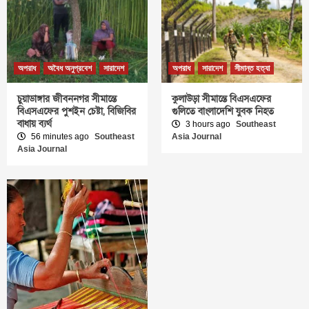
অপরাধ
অবৈধ অনুপ্রবেশ
সারাদেশ
অপরাধ
সারাদেশ
সীমান্ত হত্যা
চুয়াডাঙ্গার জীবননগর সীমান্তে
কুলাউড়া সীমান্তে বিএসএফের
বিএসএফের পুশইন চেষ্টা, বিজিবির
গুলিতে বাংলাদেশি যুবক নিহত
বাধায় ব্যর্থ
3 hours ago
Southeast
56 minutes ago
Southeast
Asia Journal
Asia Journal