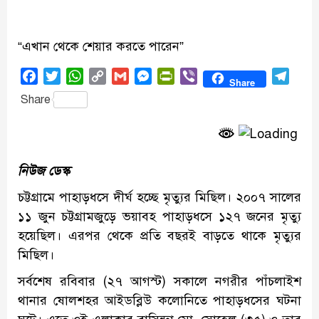
“এখান থেকে শেয়ার করতে পারেন”
Facebook
Twitter
WhatsApp
Copy
Gmail
Messenger
PrintFriendly
Viber
Tele
Share
Link
Share
নিউজ ডেস্ক
চট্টগ্রামে পাহাড়ধসে দীর্ঘ হচ্ছে মৃত্যুর মিছিল। ২০০৭ সালের
১১ জুন চট্টগ্রামজুড়ে ভয়াবহ পাহাড়ধসে ১২৭ জনের মৃত্যু
হয়েছিল। এরপর থেকে প্রতি বছরই বাড়তে থাকে মৃত্যুর
মিছিল।
সর্বশেষ রবিবার (২৭ আগস্ট) সকালে নগরীর পাঁচলাইশ
থানার ষোলশহর আইডব্লিউ কলোনিতে পাহাড়ধসের ঘটনা