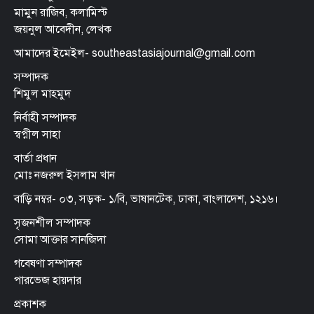
মামুন রাজিব, কলামিস্ট
জয়নুল আবেদীন, লেখক
আমাদের ইমেইল- southeastasiajournal@gmail.com
সম্পাদক
শিমুল মাহমুদ
নির্বাহী সম্পাদক
স্বপ্নীল সাহা
বার্তা প্রধান
মোঃ নজরুল ইসলাম খান
বাড়ি নম্বর- ০৩, সড়ক- ১/বি, ভাষানটেক, ঢাকা, বাংলাদেশ, ১২১৬।
সৃজনশীল সম্পাদক
সোমা আক্তার সানজিদা
গবেষণা সম্পাদক
পারভেজ হায়দার
প্রকাশক