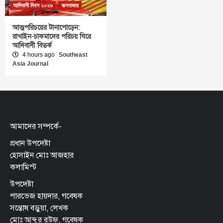
আদিবাসী দিবস ২০২৬
কক্সবাজার
আত্মপরিচয়ের টানাপোড়েন:
রাখাইন-চাকমাদের পরিচয় ঘিরে
আদিবাসী বিতর্ক
4 hours ago
Southeast
Asia Journal
আমাদের সম্পর্কে-
প্রধান উপদেষ্টা
হোসাইন মোঃ আজহার
কলামিস্ট
উপদেষ্টা
পারভেজ হায়দার, গবেষক
সন্তোষ বড়ুয়া, লেখক
মোঃ আব্দুর রউফ, গবেষক