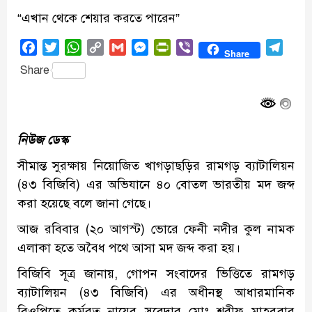
“এখান থেকে শেয়ার করতে পারেন”
Facebook
Twitter
WhatsApp
Copy
Gmail
Messenger
PrintFriendly
Viber
Tele
Share
Link
Share
নিউজ ডেস্ক
সীমান্ত সুরক্ষায় নিয়োজিত খাগড়াছড়ির রামগড় ব্যাটালিয়ন
(৪৩ বিজিবি) এর অভিযানে ৪০ বোতল ভারতীয় মদ জব্দ
করা হয়েছে বলে জানা গেছে।
আজ রবিবার (২০ আগস্ট) ভোরে ফেনী নদীর কুল নামক
এলাকা হতে অবৈধ পথে আসা মদ জব্দ করা হয়।
বিজিবি সূত্র জানায়, গোপন সংবাদের ভিত্তিতে রামগড়
ব্যাটালিয়ন (৪৩ বিজিবি) এর অধীনস্থ আধারমানিক
বিওপিতে কর্মরত নায়েব সুবেদার মোঃ শরীফ মাহবুবার