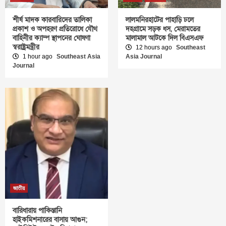
শীর্ষ মাদক কারবারিদের তালিকা
লালমনিরহাটের পাহাড়ি ঢলে
প্রকাশ ও অপহরণ প্রতিরোধে যৌথ
দহগ্রামে সড়ক ধস, মেরামতের
বাহিনীর ক্যাম্প স্থাপনের ঘোষণা
মালামাল আটকে দিল বিএসএফ
স্বরাষ্ট্রমন্ত্রীর
12 hours ago
Southeast
1 hour ago
Southeast Asia
Asia Journal
Journal
জাতীয়
বারিধারায় পাকিস্তানি
হাইকমিশনারের বাসায় আগুন;