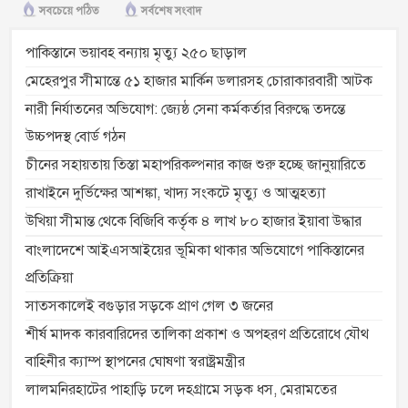
সবচেয়ে পঠিত
সর্বশেষ সংবাদ
পাকিস্তানে ভয়াবহ বন্যায় মৃত্যু ২৫০ ছাড়াল
মেহেরপুর সীমান্তে ৫১ হাজার মার্কিন ডলারসহ চোরাকারবারী আটক
নারী নির্যাতনের অভিযোগ: জ্যেষ্ঠ সেনা কর্মকর্তার বিরুদ্ধে তদন্তে
উচ্চপদস্থ বোর্ড গঠন
চীনের সহায়তায় তিস্তা মহাপরিকল্পনার কাজ শুরু হচ্ছে জানুয়ারিতে
রাখাইনে দুর্ভিক্ষের আশঙ্কা, খাদ্য সংকটে মৃত্যু ও আত্মহত্যা
উখিয়া সীমান্ত থেকে বিজিবি কর্তৃক ৪ লাখ ৮০ হাজার ইয়াবা উদ্ধার
বাংলাদেশে আইএসআইয়ের ভূমিকা থাকার অভিযোগে পাকিস্তানের
প্রতিক্রিয়া
সাতসকালেই বগুড়ার সড়কে প্রাণ গেল ৩ জনের
শীর্ষ মাদক কারবারিদের তালিকা প্রকাশ ও অপহরণ প্রতিরোধে যৌথ
বাহিনীর ক্যাম্প স্থাপনের ঘোষণা স্বরাষ্ট্রমন্ত্রীর
লালমনিরহাটের পাহাড়ি ঢলে দহগ্রামে সড়ক ধস, মেরামতের