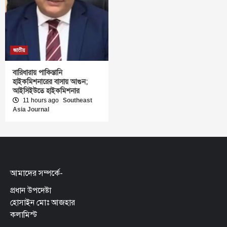
জাতীয়
বারিধারায় পাকিস্তানি
হাইকমিশনারের বাসায় আগুন;
আইসিইউতে হাইকমিশনার
11 hours ago
Southeast
Asia Journal
আমাদের সম্পর্কে-
প্রধান উপদেষ্টা
হোসাইন মোঃ আজহার
কলামিস্ট