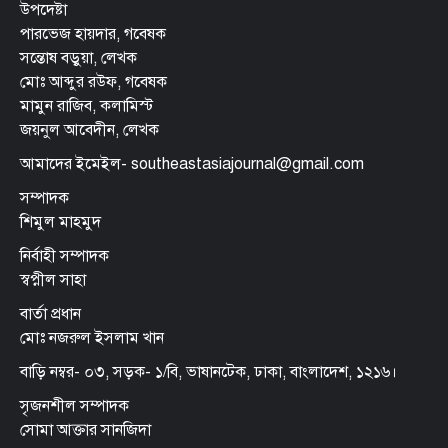
উপদেষ্টা
পারভেজ হায়দার, গবেষক
সন্তোষ বড়ুয়া, লেখক
মোঃ আব্দুর রউফ, গবেষক
মামুন রাজিব, কলামিস্ট
জয়নুল আবেদীন, লেখক
আমাদের ইমেইল- southeastasiajournal@gmail.com
সম্পাদক
শিমুল মাহমুদ
নির্বাহী সম্পাদক
স্বপ্নীল সাহা
বার্তা প্রধান
মোঃ নজরুল ইসলাম খান
বাড়ি নম্বর- ০৩, সড়ক- ১/বি, ভাষানটেক, ঢাকা, বাংলাদেশ, ১২১৬।
সৃজনশীল সম্পাদক
সোমা আক্তার সানজিদা