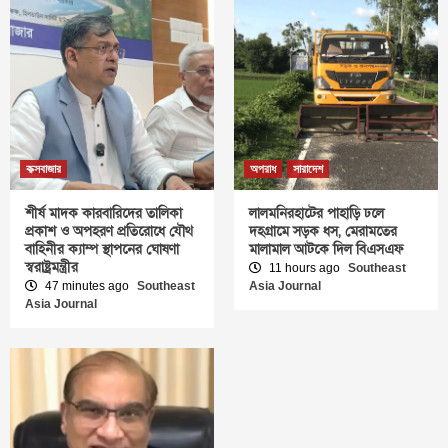
কক্সবাজার
অপরাধ
সারাদেশ
শীর্ষ মাদক কারবারিদের তালিকা
লালমনিরহাটের পাহাড়ি ঢলে
প্রকাশ ও অপহরণ প্রতিরোধে যৌথ
দহগ্রামে সড়ক ধস, মেরামতের
বাহিনীর ক্যাম্প স্থাপনের ঘোষণা
মালামাল আটকে দিল বিএসএফ
স্বরাষ্ট্রমন্ত্রীর
11 hours ago
Southeast
47 minutes ago
Southeast
Asia Journal
Asia Journal