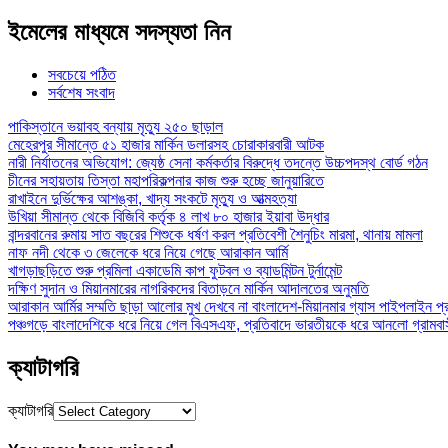
ইমেলের মাধ্যমে সদস্যতা নিন
সবচেয়ে পঠিত
সর্বশেষ সংবাদ
পাকিস্তানে ভয়াবহ বন্যায় মৃত্যু ২৫০ ছাড়াল
মেহেরপুর সীমান্তে ৫১ হাজার মার্কিন ডলারসহ চোরাকারবারী আটক
নারী নির্যাতনের অভিযোগ: জ্যেষ্ঠ সেনা কর্মকর্তার বিরুদ্ধে তদন্তে উচ্চপদস্থ বোর্ড গঠন
চীনের সহায়তায় তিস্তা মহাপরিকল্পনার কাজ শুরু হচ্ছে জানুয়ারিতে
রাখাইনে দুর্ভিক্ষের আশঙ্কা, খাদ্য সংকটে মৃত্যু ও আত্মহত্যা
উখিয়া সীমান্ত থেকে বিজিবি কর্তৃক ৪ লাখ ৮০ হাজার ইয়াবা উদ্ধার
বান্দরবানের রুমায় সাত বছরের শিশুকে ধর্ষণ করল প্রতিবেশী শৈনুচিং মারমা, থানায় মামলা
নাফ নদী থেকে ৩ জেলেকে ধরে নিয়ে গেছে আরাকান আর্মি
খাগড়াছড়িতে শুরু প্রমিলা একাডেমি কাপ ফুটবল ও ব্যাডমিন্টন টুর্নামেন্ট
দক্ষিণ সুদান ও মিয়ানমারের নাগরিকদের বিতাড়নে মার্কিন আদালতের অনুমতি
আরাকান আর্মির সম্মতি ছাড়া আলোর মুখ দেখবে না বাংলাদেশ-মিয়ানমার গ্যাস পাইপলাইন প্র
পঞ্চগড়ে বাংলাদেশিকে ধরে নিয়ে গেল বিএসএফ, প্রতিবাদে ভারতীয়কে ধরে আনলো গ্রামবা
ক্যাটাগরি
ক্যাটাগরি