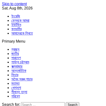
Skip to content
Sat. Aug 8th, 2026
ইংরেজি
ফেসবুকে আমরা
ইউটিউব
কনভার্টার
আমাদেরকে লিখতে
Primary Menu
Southeast Asia Journal
In Search of the Truth
Southeast Asia Journal
প্রচ্ছদ
জাতীয়
সারাদেশ
পার্বত্য চট্টগ্রাম
কক্সবাজার
আন্তর্জাতিক
ফিচার
অবৈধ অস্ত্র পাচার
মতামত
খেলাধুলা
সীমান্ত হত্যা
পরিবেশ
Search for: