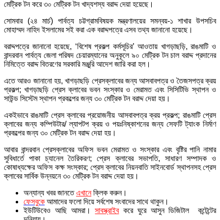
মেট্রিক টন করে ৩০ মেট্রিক টন খাদ্যশস্য বরাদ্দ দেয়া হয়েছে।
সোমবার (২৪ মার্চ) পার্বত্য চট্টগ্রামবিষয়ক মন্ত্রণালয়ের সমন্বয়-১ শাখার উপসচিব
মোহাম্মদ নাহিদ ইসলামের সই করা এক বরাদ্দপত্রে এসব তথ্য জানানো হয়েছে।
বরাদ্দপত্রে জানানো হয়েছে, ‘বিশেষ প্রকল্প কর্মসূচির’ আওতায় খাগড়াছড়ি, রাঙমাটি ও
বান্দরবান পার্বত্য জেলা পরিষদ চেয়ারম্যানের অনুকূলে ৯০ মেট্রিক টন চাল বরাদ্দ প্রদানের
নিমিত্তে বরাদ্দ বিতরণের সরকারি মঞ্জুরি আদেশ জারি করা হল।
এতে আরও জানানো হয়, খাগড়াছড়ি প্রেসক্লাবের জন্য আসবাবপত্র ও তৈজসপত্র ক্রয়
প্রকল্প; খাগড়াছড়ি প্রেস ক্লাবের ভবন সংস্কার ও মেরামত এবং সিসিটিভি স্থাপন ও
সাউন্ড সিস্টেম স্থাপন প্রকল্পের জন্য ৩০ মেট্রিক টন বরাদ্দ দেয়া হয়।
একইভাবে রাঙমাটি প্রেস ক্লাবের প্রয়োজনীয় আসবাবপত্র ক্রয় প্রকল্প; রাঙমাটি প্রেস
ক্লাবের জন্য কম্পিউটার/ ল্যাপটপ ক্রয় ও পয়ঃনিষ্কাশনের জন্য সেফটি ট্যাংক নির্মাণ
প্রকল্পের জন্য ৩০ মেট্রিক টন বরাদ্দ দেয়া হয়।
আবার বান্দরবান প্রেসক্লাবের অফিস ভবন মেরামত ও সংস্কার এবং বৃষ্টির পানি নামার
সুবিধার্তে পাকা চ্যানেল তৈরিকরণ; প্রেস ক্লাবের সভাপতি, সাধারণ সম্পাদক ও
কোষাধ্যক্ষের অফিস কক্ষ সংস্কার; প্রেস ক্লাবের নিয়নবাতি সাইনবোর্ড স্থাপনসহ প্রেস
ক্লাবের সার্বিক উন্নয়নে ৩০ মেট্রিক টন বরাদ্দ দেয়া হয়।
অন্যান্য খবর জানতে
এখানে
ক্লিক করুন।
ফেসবুকে
আমাদের ফলো দিয়ে সর্বশেষ সংবাদের সাথে থাকুন।
ইউটিউবেও আছি আমরা।
সাবস্ক্রাইব
করে ঘুরে আসুন ডিজিটাল কন্টেন্টের
দুনিয়ায়।