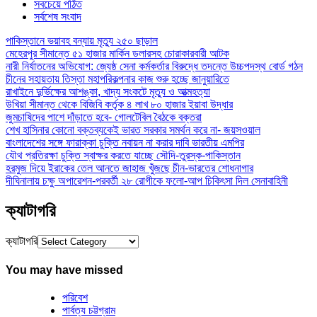
সবচেয়ে পঠিত
সর্বশেষ সংবাদ
পাকিস্তানে ভয়াবহ বন্যায় মৃত্যু ২৫০ ছাড়াল
মেহেরপুর সীমান্তে ৫১ হাজার মার্কিন ডলারসহ চোরাকারবারী আটক
নারী নির্যাতনের অভিযোগ: জ্যেষ্ঠ সেনা কর্মকর্তার বিরুদ্ধে তদন্তে উচ্চপদস্থ বোর্ড গঠন
চীনের সহায়তায় তিস্তা মহাপরিকল্পনার কাজ শুরু হচ্ছে জানুয়ারিতে
রাখাইনে দুর্ভিক্ষের আশঙ্কা, খাদ্য সংকটে মৃত্যু ও আত্মহত্যা
উখিয়া সীমান্ত থেকে বিজিবি কর্তৃক ৪ লাখ ৮০ হাজার ইয়াবা উদ্ধার
জুমচাষিদের পাশে দাঁড়াতে হবে- গোলটেবিল বৈঠকে বক্তরা
শেখ হাসিনার কোনো বক্তব্যকেই ভারত সরকার সমর্থন করে না- জয়সওয়াল
বাংলাদেশের সঙ্গে ফারাক্কা চুক্তি নবায়ন না করার দাবি ভারতীয় এমপির
যৌথ প্রতিরক্ষা চুক্তি স্বাক্ষর করতে যাচ্ছে সৌদি-তুরস্ক-পাকিস্তান
হরমুজ দিয়ে ইরাকের তেল আনতে জাহাজ খুঁজছে চীন-ভারতের শোধনাগার
দীঘিনালায় চক্ষু অপারেশন-পরবর্তী ২৮ রোগীকে ফলো-আপ চিকিৎসা দিল সেনাবাহিনী
ক্যাটাগরি
ক্যাটাগরি
You may have missed
পরিবেশ
পার্বত্য চট্টগ্রাম