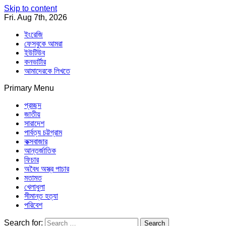
Skip to content
Fri. Aug 7th, 2026
ইংরেজি
ফেসবুকে আমরা
ইউটিউব
কনভার্টার
আমাদেরকে লিখতে
Primary Menu
Southeast Asia Journal
In Search of the Truth
Southeast Asia Journal
প্রচ্ছদ
জাতীয়
সারাদেশ
পার্বত্য চট্টগ্রাম
কক্সবাজার
আন্তর্জাতিক
ফিচার
অবৈধ অস্ত্র পাচার
মতামত
খেলাধুলা
সীমান্ত হত্যা
পরিবেশ
Search for: