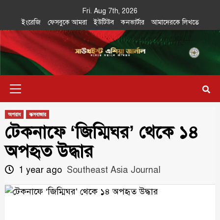
Skip
Fri. Aug 7th, 2026
to
ইংরেজি
ফেসবুকে আমরা
ইউটিউব
কনভার্টার
আমাদেরকে লিখতে
content
Southeast
IN SEARCH OF THE TRUTH
Primary
Asia Journal
Menu
অপরাধ
কক্সবাজার
টেকনাফে ‘জিম্মিঘর’ থেকে ১৪
অপহৃত উদ্ধার
1 year ago
Southeast Asia Journal