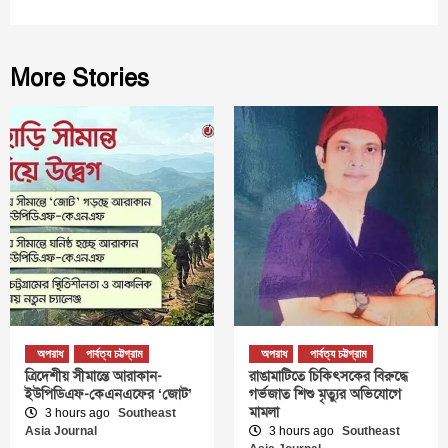
More Stories
অপরাধ
পার্বত্য চট্টগ্রাম
অপরাধ
পার্বত্য চট্টগ্রাম
ত্রিদেশীয় সীমান্তে আরাকান-
রাঙামাটিতে চিকিৎসকের বিরুদ্ধে
ইউপিডিএফ-কেএনএফের ‘জোট’
গর্ভজাত শিশু মৃত্যুর অভিযোগে
মামলা
3 hours ago
Southeast
Asia Journal
3 hours ago
Southeast