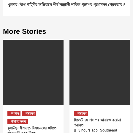
খুলনায় যৌথ বাহিনীর অভিযানে শীর্ষ সন্ত্রাসী শাকিল গ্রুপের প্রধানসহ গ্রেফতার ৪
More Stories
অপরাধ
সারাদেশ
সারাদেশ
সিলেটে ১৪ মাস পর আবারও করোনা
সীমান্ত হত্যা
শনাক্ত
কুলাউড়া সীমান্তে বিএসএফের গুলিতে
3 hours ago
Southeast
বাংলাদেশি যুবক নিহত