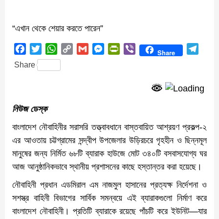
“এখান থেকে শেয়ার করতে পারেন”
Facebook
Twitter
WhatsApp
Copy
Gmail
Messenger
PrintFriendly
Viber
Teleg
Share
Link
Share
নিউজ ডেস্ক
বাংলাদেশ নৌবাহিনীর সরাসরি তত্ত্বাবধানে বাস্তবায়িত আশ্রয়ণ প্রকল্প-২
এর আওতায় চট্টগ্রামের সন্দ্বীপ উপজেলার উড়িরচরে গৃহহীন ও ছিন্নমূল
মানুষের জন্য নির্মিত ৬৮টি ব্যারাক হাউজে মোট ৩৪০টি বসবাসযোগ্য ঘর
আজ আনুষ্ঠানিকভাবে স্থানীয় প্রশাসনের কাছে হস্তান্তর করা হয়েছে।
নৌবাহিনী প্রধান এডমিরাল এম নাজমুল হাসানের প্রত্যক্ষ নির্দেশনা ও
সশস্ত্র বাহিনী বিভাগের সার্বিক সমন্বয়ে এই ব্যারাকগুলো নির্মাণ করে
বাংলাদেশ নৌবাহিনী। প্রতিটি ব্যারাকে রয়েছে পাঁচটি করে ইউনিট—যার