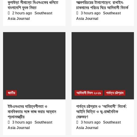
কুলাউড়া সীমান্তে বিএসএফের গুলিতে
আত্মপরিচয়ের টানাপোড়েন: রাখাইন-
বাংলাদেশি যুবক নিহত
চাকমাদের পরিচয় ঘিরে আদিবাসী বিতর্ক
2 hours ago
Southeast
3 hours ago
Southeast
Asia Journal
Asia Journal
জাতীয়
আদিবাসী দিবস ২০২৬
পার্বত্য চট্টগ্রাম
ইউএনওদের দায়িত্বশীলতা ও
পার্বত্য চট্টগ্রাম ও ‘আদিবাসী’ বিতর্ক:
মানবিকতার সঙ্গে কাজ করার আহ্বান
আইনি ভিত্তি ও ভূ-রাজনৈতিক
প্রধানমন্ত্রীর
মেরুকরণ
3 hours ago
Southeast
3 hours ago
Southeast
Asia Journal
Asia Journal