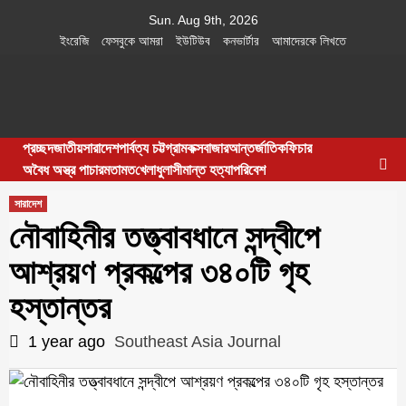
Skip
Sun. Aug 9th, 2026
to
ইংরেজি
ফেসবুকে আমরা
ইউটিউব
কনভার্টার
আমাদেরকে লিখতে
content
Southeast
IN SEARCH OF THE TRUTH
প্রচ্ছদ
জাতীয়
সারাদেশ
পার্বত্য চট্টগ্রাম
কক্সবাজার
আন্তর্জাতিক
ফিচার
Asia Journal
অবৈধ অস্ত্র পাচার
মতামত
খেলাধুলা
সীমান্ত হত্যা
পরিবেশ
সারাদেশ
নৌবাহিনীর তত্ত্বাবধানে সন্দ্বীপে
আশ্রয়ণ প্রকল্পের ৩৪০টি গৃহ
হস্তান্তর
1 year ago
Southeast Asia Journal