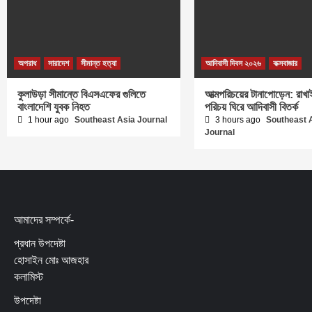
অপরাধ
সারাদেশ
সীমান্ত হত্যা
আদিবাসী দিবস ২০২৬
কক্সবাজার
কুলাউড়া সীমান্তে বিএসএফের গুলিতে
আত্মপরিচয়ের টানাপোড়েন: রাখা
বাংলাদেশি যুবক নিহত
পরিচয় ঘিরে আদিবাসী বিতর্ক
1 hour ago
Southeast Asia Journal
3 hours ago
Southeast 
Journal
আমাদের সম্পর্কে-
প্রধান উপদেষ্টা
হোসাইন মোঃ আজহার
কলামিস্ট
উপদেষ্টা