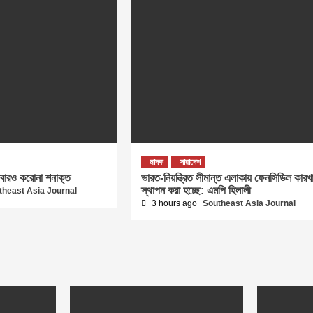
মাদক
সারাদেশ
বারও করোনা শনাক্ত
ভারত-নিয়ন্ত্রিত সীমান্ত এলাকায় ফেনসিডিল কারখা
স্থাপন করা হচ্ছে: এমপি হিলালী
theast Asia Journal
3 hours ago
Southeast Asia Journal