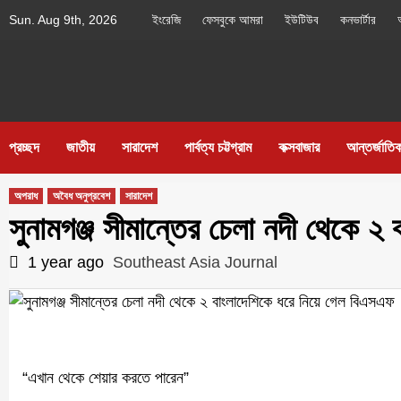
Skip
Sun. Aug 9th, 2026
ইংরেজি
ফেসবুকে আমরা
ইউটিউব
কনভার্টার
to
content
Southeast
IN SEARCH OF THE TRUTH
Asia Journal
প্রচ্ছদ
জাতীয়
সারাদেশ
পার্বত্য চট্টগ্রাম
কক্সবাজার
আন্তর্জাতি
অপরাধ
অবৈধ অনুপ্রবেশ
সারাদেশ
সুনামগঞ্জ সীমান্তের চেলা নদী থেকে ২
1 year ago
Southeast Asia Journal
“এখান থেকে শেয়ার করতে পারেন”