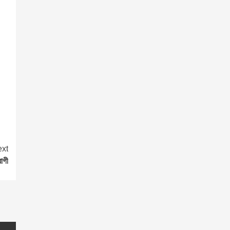
xt
োগী