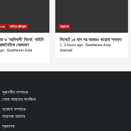
২০২৬
পার্বত্য চট্টগ্রাম
সারাদেশ
টগ্রাম ও ‘আদিবাসী’ বিতর্ক: আইনি
সিলেটে ১৪ মাস পর আবারও করোনা শনাক্ত
-রাজনৈতিক মেরুকরণ
3 hours ago
Southeast Asia
ago
Southeast Asia
Journal
সৃজনশীল সম্পাদক
সোমা আক্তার সানজিদা
গবেষণা সম্পাদক
পারভেজ হায়দার
প্রকাশক