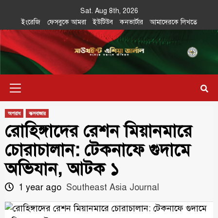
Skip
Sat. Aug 8th, 2026
to
ইংরেজি
ফেসবুকে আমরা
ইউটিউব
কনভার্টার
আমাদেরকে লিখতে
content
Southeast
IN SEARCH OF THE TRUTH
Primary
Asia Journal
Menu
অপরাধ
কক্সবাজার
রোহিঙ্গাদের রেশন মিয়ানমারে
চোরাচালান: টেকনাফে গুদামে
অভিযান, আটক ১
1 year ago
Southeast Asia Journal