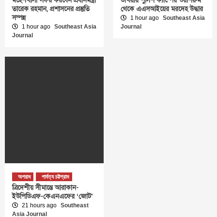
মহেশখালী সফর করবেন প্রধানমন্ত্রী
উখিয়ায় পুলিশ ক্যাম্পের ওয়াশরুম
তারেক রহমান, প্রশাসনের প্রস্তুতি
থেকে এএসআইয়ের মরদেহ উদ্ধার
সম্পন্ন
1 hour ago
Southeast Asia
1 hour ago
Southeast Asia
Journal
Journal
অপরাধ
পার্বত্য চট্টগ্রাম
ত্রিদেশীয় সীমান্তে আরাকান-
ইউপিডিএফ-কেএনএফের ‘জোট’
21 hours ago
Southeast
Asia Journal