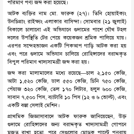
পরিমাণ পণ্য জব্দ করা হয়েছে।
আটক ব্যক্তির নাম মো. ফারুক (২৭)। তিনি হোয়াইক্যং
উনচিপ্রাং রাইক্ষ্যং এলাকার বাসিন্দা। সোমবার (২১ জুলাই)
বিকালে চালানো এই অভিযানে গুদামের পাশে যৌথ টহল
দলের উপস্থিতি টের পেয়ে কয়েকজন শ্রমিক পালিয়ে যায়।
এরপর সন্দেহভাজন একটি পিকআপ গাড়ি আটক করা হয়
এবং পরে গুদামে অভিযান চালিয়ে রোহিঙ্গাদের বরাদ্দকৃত
বিপুল পরিমাণ খাদ্যসামগ্রী জব্দ করা হয়।
জব্দ করা মালামালের মধ্যে রয়েছে—চাল ২,১৫০ কেজি,
আটা ১,৫২০ কেজি, ডাল ৫৫০ কেজি, চিনি ৭৫০ কেজি,
পেঁয়াজ ৩২০ কেজি, তেল ১৭০ লিটার, হলুদ ৬০০ কেজি,
সাবান ৭,৫০০ পিস, ব্যাটারি ১০ পিস (১২ ও ৬ ভোল্ট), এবং
একটি বস্তা সেলাই মেশিন।
প্রাথমিক জিজ্ঞাসাবাদে আটক ফারুক জানিয়েছেন, উক্ত
গুদামে রোহিঙ্গাদের জন্য বরাদ্দকৃত খাদ্যসামগ্রী গোপনে
মজুত রাখা হতো, পরে সেগুলোর মোড়ক পাল্টে পুনরায়