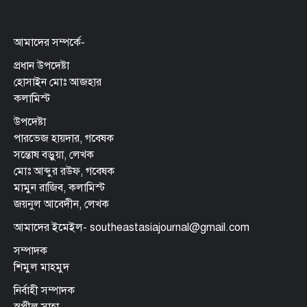
আমাদের সম্পর্কে-
প্রধান উপদেষ্টা
হোসাইন মোঃ আজহার
কলামিস্ট
উপদেষ্টা
পারভেজ হায়দার, গবেষক
সন্তোষ বড়ুয়া, লেখক
মোঃ আব্দুর রউফ, গবেষক
মামুন রাজিব, কলামিস্ট
জয়নুল আবেদীন, লেখক
আমাদের ইমেইল- southeastasiajournal@gmail.com
সম্পাদক
শিমুল মাহমুদ
নির্বাহী সম্পাদক
স্বপ্নীল সাহা