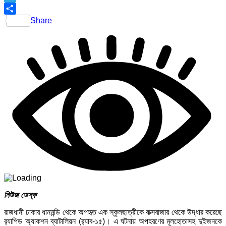
Telegram
Share
নিউজ ডেস্ক
রাজধানী ঢাকার ধানমন্ডি থেকে অপহৃত এক স্কুলছাত্রীকে কক্সবাজার থেকে উদ্ধার করেছে
র‍্যাপিড অ্যাকশন ব্যাটালিয়ন (র‍্যাব-১৫)। এ ঘটনায় অপহরণের মূলহোতাসহ দুইজনকে