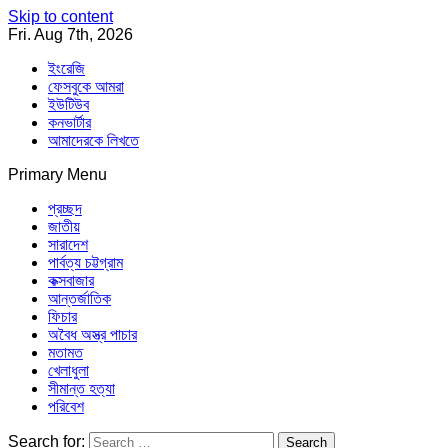
Skip to content
Fri. Aug 7th, 2026
ইংরেজি
ফেসবুকে আমরা
ইউটিউব
কনভার্টার
আমাদেরকে লিখতে
Primary Menu
Southeast Asia Journal
In Search of the Truth
Southeast Asia Journal
প্রচ্ছদ
জাতীয়
সারাদেশ
পার্বত্য চট্টগ্রাম
কক্সবাজার
আন্তর্জাতিক
ফিচার
অবৈধ অস্ত্র পাচার
মতামত
খেলাধুলা
সীমান্ত হত্যা
পরিবেশ
Search for: