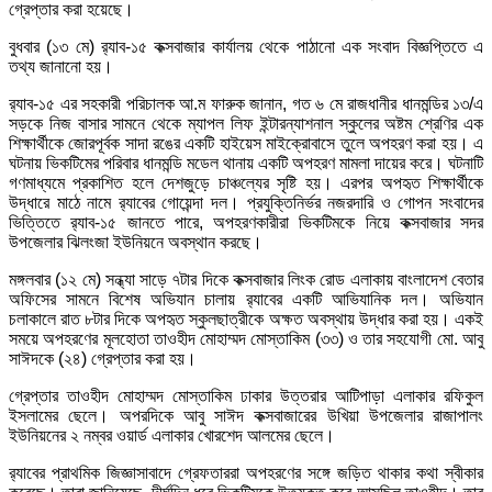
গ্রেপ্তার করা হয়েছে।
বুধবার (১৩ মে) র‍্যাব-১৫ কক্সবাজার কার্যালয় থেকে পাঠানো এক সংবাদ বিজ্ঞপ্তিতে এ
তথ্য জানানো হয়।
র‍্যাব-১৫ এর সহকারী পরিচালক আ.ম ফারুক জানান, গত ৬ মে রাজধানীর ধানমন্ডির ১৩/এ
সড়কে নিজ বাসার সামনে থেকে ম্যাপল লিফ ইন্টারন্যাশনাল স্কুলের অষ্টম শ্রেণির এক
শিক্ষার্থীকে জোরপূর্বক সাদা রঙের একটি হাইয়েস মাইক্রোবাসে তুলে অপহরণ করা হয়। এ
ঘটনায় ভিকটিমের পরিবার ধানমন্ডি মডেল থানায় একটি অপহরণ মামলা দায়ের করে। ঘটনাটি
গণমাধ্যমে প্রকাশিত হলে দেশজুড়ে চাঞ্চল্যের সৃষ্টি হয়। এরপর অপহৃত শিক্ষার্থীকে
উদ্ধারে মাঠে নামে র‍্যাবের গোয়েন্দা দল। প্রযুক্তিনির্ভর নজরদারি ও গোপন সংবাদের
ভিত্তিতে র‍্যাব-১৫ জানতে পারে, অপহরণকারীরা ভিকটিমকে নিয়ে কক্সবাজার সদর
উপজেলার ঝিলংজা ইউনিয়নে অবস্থান করছে।
মঙ্গলবার (১২ মে) সন্ধ্যা সাড়ে ৭টার দিকে কক্সবাজার লিংক রোড এলাকায় বাংলাদেশ বেতার
অফিসের সামনে বিশেষ অভিযান চালায় র‍্যাবের একটি আভিযানিক দল। অভিযান
চলাকালে রাত ৮টার দিকে অপহৃত স্কুলছাত্রীকে অক্ষত অবস্থায় উদ্ধার করা হয়। একই
সময়ে অপহরণের মূলহোতা তাওহীদ মোহাম্মদ মোস্তাকিম (৩৩) ও তার সহযোগী মো. আবু
সাঈদকে (২৪) গ্রেপ্তার করা হয়।
গ্রেপ্তার তাওহীদ মোহাম্মদ মোস্তাকিম ঢাকার উত্তরার আটিপাড়া এলাকার রফিকুল
ইসলামের ছেলে। অপরদিকে আবু সাঈদ কক্সবাজারের উখিয়া উপজেলার রাজাপালং
ইউনিয়নের ২ নম্বর ওয়ার্ড এলাকার খোরশেদ আলমের ছেলে।
র‍্যাবের প্রাথমিক জিজ্ঞাসাবাদে গ্রেফতাররা অপহরণের সঙ্গে জড়িত থাকার কথা স্বীকার