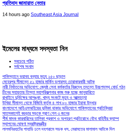
প্রতিবাদ জামায়াত নেতার
14 hours ago
Southeast Asia Journal
ইমেলের মাধ্যমে সদস্যতা নিন
সবচেয়ে পঠিত
সর্বশেষ সংবাদ
পাকিস্তানে ভয়াবহ বন্যায় মৃত্যু ২৫০ ছাড়াল
মেহেরপুর সীমান্তে ৫১ হাজার মার্কিন ডলারসহ চোরাকারবারী আটক
নারী নির্যাতনের অভিযোগ: জ্যেষ্ঠ সেনা কর্মকর্তার বিরুদ্ধে তদন্তে উচ্চপদস্থ বোর্ড গঠন
চীনের সহায়তায় তিস্তা মহাপরিকল্পনার কাজ শুরু হচ্ছে জানুয়ারিতে
রাখাইনে দুর্ভিক্ষের আশঙ্কা, খাদ্য সংকটে মৃত্যু ও আত্মহত্যা
উখিয়া সীমান্ত থেকে বিজিবি কর্তৃক ৪ লাখ ৮০ হাজার ইয়াবা উদ্ধার
বাংলাদেশে আইএসআইয়ের ভূমিকা থাকার অভিযোগে পাকিস্তানের প্রতিক্রিয়া
সাতসকালেই বগুড়ার সড়কে প্রাণ গেল ৩ জনের
শীর্ষ মাদক কারবারিদের তালিকা প্রকাশ ও অপহরণ প্রতিরোধে যৌথ বাহিনীর ক্যাম্প
স্থাপনের ঘোষণা স্বরাষ্ট্রমন্ত্রীর
লালমনিরহাটের পাহাড়ি ঢলে দহগ্রামে সড়ক ধস, মেরামতের মালামাল আটকে দিল