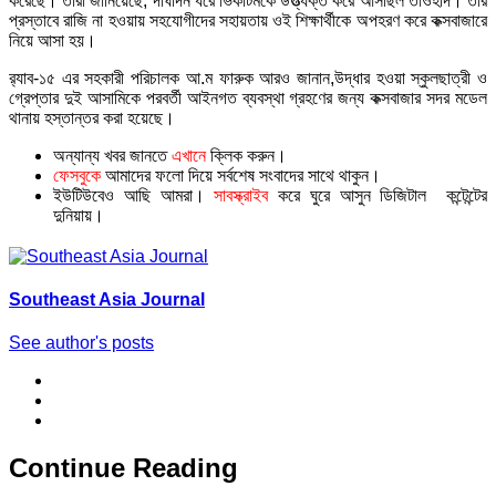
করেছে। তারা জানিয়েছে, দীর্ঘদিন ধরে ভিকটিমকে উত্ত্যক্ত করে আসছিল তাওহীদ। তার
প্রস্তাবে রাজি না হওয়ায় সহযোগীদের সহায়তায় ওই শিক্ষার্থীকে অপহরণ করে কক্সবাজারে
নিয়ে আসা হয়।
র‍্যাব-১৫ এর সহকারী পরিচালক আ.ম ফারুক আরও জানান,উদ্ধার হওয়া স্কুলছাত্রী ও
গ্রেপ্তার দুই আসামিকে পরবর্তী আইনগত ব্যবস্থা গ্রহণের জন্য কক্সবাজার সদর মডেল
থানায় হস্তান্তর করা হয়েছে।
অন্যান্য খবর জানতে
এখানে
ক্লিক করুন।
ফেসবুকে
আমাদের ফলো দিয়ে সর্বশেষ সংবাদের সাথে থাকুন।
ইউটিউবেও আছি আমরা।
সাবস্ক্রাইব
করে ঘুরে আসুন ডিজিটাল কন্টেন্টের
দুনিয়ায়।
Southeast Asia Journal
See author's posts
Continue Reading