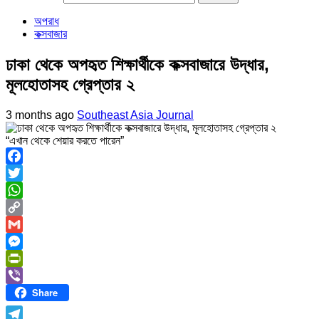
অপরাধ
কক্সবাজার
ঢাকা থেকে অপহৃত শিক্ষার্থীকে কক্সবাজারে উদ্ধার,
মূলহোতাসহ গ্রেপ্তার ২
3 months ago
Southeast Asia Journal
“এখান থেকে শেয়ার করতে পারেন”
Facebook
Twitter
WhatsApp
Copy
Link
Gmail
Messenger
PrintFriendly
Share
Viber