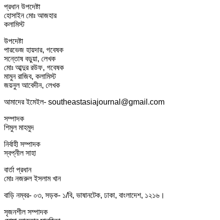
প্রধান উপদেষ্টা
হোসাইন মোঃ আজহার
কলামিস্ট
উপদেষ্টা
পারভেজ হায়দার, গবেষক
সন্তোষ বড়ুয়া, লেখক
মোঃ আব্দুর রউফ, গবেষক
মামুন রাজিব, কলামিস্ট
জয়নুল আবেদীন, লেখক
আমাদের ইমেইল- southeastasiajournal@gmail.com
সম্পাদক
শিমুল মাহমুদ
নির্বাহী সম্পাদক
স্বপ্নীল সাহা
বার্তা প্রধান
মোঃ নজরুল ইসলাম খান
বাড়ি নম্বর- ০৩, সড়ক- ১/বি, ভাষানটেক, ঢাকা, বাংলাদেশ, ১২১৬।
সৃজনশীল সম্পাদক