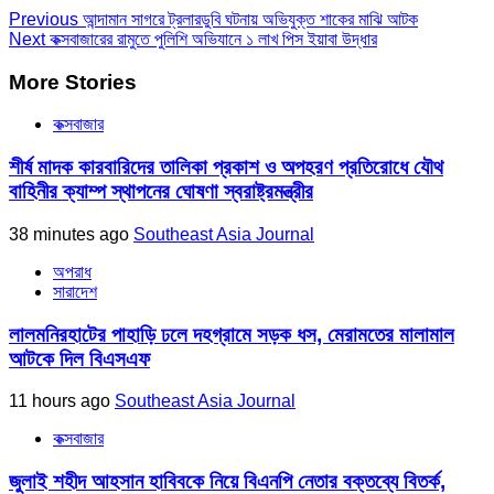
Previous
আন্দামান সাগরে ট্রলারডুবি ঘটনায় অভিযুক্ত শাকের মাঝি আটক
Next
কক্সবাজারের রামুতে পুলিশি অভিযানে ১ লাখ পিস ইয়াবা উদ্ধার
More Stories
কক্সবাজার
শীর্ষ মাদক কারবারিদের তালিকা প্রকাশ ও অপহরণ প্রতিরোধে যৌথ
বাহিনীর ক্যাম্প স্থাপনের ঘোষণা স্বরাষ্ট্রমন্ত্রীর
38 minutes ago
Southeast Asia Journal
অপরাধ
সারাদেশ
লালমনিরহাটের পাহাড়ি ঢলে দহগ্রামে সড়ক ধস, মেরামতের মালামাল
আটকে দিল বিএসএফ
11 hours ago
Southeast Asia Journal
কক্সবাজার
জুলাই শহীদ আহসান হাবিবকে নিয়ে বিএনপি নেতার বক্তব্যে বিতর্ক,