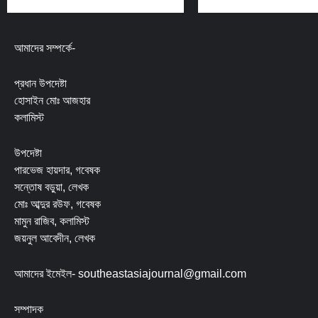
আমাদের সম্পর্কে-
প্রধান উপদেষ্টা
হোসাইন মোঃ আজহার
কলামিস্ট
উপদেষ্টা
পারভেজ হায়দার, গবেষক
সন্তোষ বড়ুয়া, লেখক
মোঃ আব্দুর রউফ, গবেষক
মামুন রাজিব, কলামিস্ট
জয়নুল আবেদীন, লেখক
আমাদের ইমেইল- southeastasiajournal@gmail.com
সম্পাদক