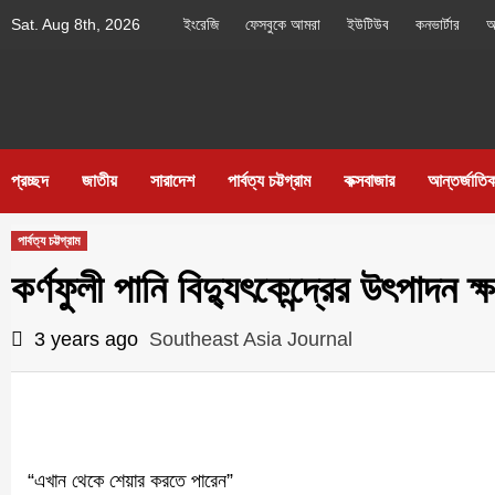
Skip
Sat. Aug 8th, 2026
ইংরেজি
ফেসবুকে আমরা
ইউটিউব
কনভার্টার
আ
to
content
Southeast As
IN SEARCH OF THE TRUTH
প্রচ্ছদ
জাতীয়
সারাদেশ
পার্বত্য চট্টগ্রাম
কক্সবাজার
আন্তর্জাতি
পার্বত্য চট্টগ্রাম
কর্ণফুলী পানি বিদ্যুৎকেন্দ্রের উৎপাদন 
3 years ago
Southeast Asia Journal
“এখান থেকে শেয়ার করতে পারেন”