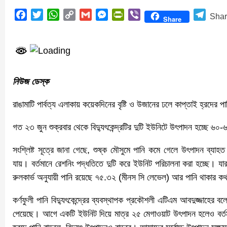
Facebook
Twitter
WhatsApp
Copy
Gmail
Messenger
PrintFriendly
Viber
Teleg
Sha
Share
Link
নিউজ ডেস্ক
রাঙামাটি পার্বত্য এলাকায় কয়েকদিনের বৃষ্টি ও উজানের ঢলে কাপ্তাই হ্রদের পান
গত ২৩ জুন শুক্রবার থেকে বিদ্যুৎকেন্দ্রটির দুটি ইউনিটে উৎপাদন হচ্ছে ৬০-
সংশ্লিষ্ট সূত্রে জানা গেছে, শুষ্ক মৌসুমে পানি কমে গেলে উৎপাদন ব্যাহত 
যায়। বর্তমানে রেশনিং পদ্ধতিতে দুটি করে ইউনিট পরিচালনা করা হচ্ছে। যা
রুলকার্ভ অনুযায়ী পানি রয়েছে ৭৫.৩২ (মীনস সি লেভেল) আর পানি থাকার 
কর্ণফুলী পানি বিদ্যুৎকেন্দ্রের ব্যবস্থাপক প্রকৌশলী এটিএম আবদুজ্জাহের বলেন
পেয়েছে। আগে একটি ইউনিট দিয়ে মাত্র ২৫ মেগাওয়াট উৎপাদন হলেও বর্তমা