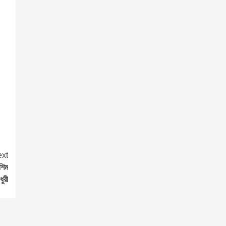
xt
শিম
ুরী