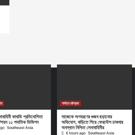
ীয়
পার্বত্য চট্টগ্রাম
নাবাহিনী কাবাডি প্রতিযোগিতা
সাজেকে অপহরণের গুজব ছড়ানোর
্পিয়ন ১১ পদাতিক ডিভিশন
অভিযোগ, বাড়িতে গিয়ে ফেরদৌস চাকমার
অবস্থান নিশ্চিত সেনাবাহিনীর
ago
Southeast Asia
6 hours ago
Southeast Asia