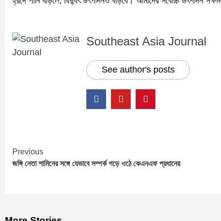
হ্রদে পানি বাড়লে, বিদ্যুৎ উৎপাদনও বাড়বে। আমাদের সর্বোচ্চ উৎপাদন সক
Southeast Asia Journal
See author's posts
Previous
Continue
জঙ্গি নেতা শামিনের সঙ্গে যেভাবে সম্পর্ক গড়ে ওঠে কেএনএফ প্রধানের
Reading
More Stories