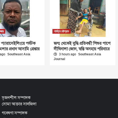
াজার
পার্বত্য চট্টগ্রাম
 প্যারাসেইলিংয়ে পর্যটক
জন্ম থেকেই বুদ্ধি প্রতিবন্ধী শিশুর পাশে
লার প্রধান আসামি গ্রেপ্তার
দীঘিনালা জোন, স্বস্তি অসহায় পরিবারে
 ago
Southeast Asia
3 hours ago
Southeast Asia
Journal
সৃজনশীল সম্পাদক
সোমা আক্তার সানজিদা
গবেষণা সম্পাদক