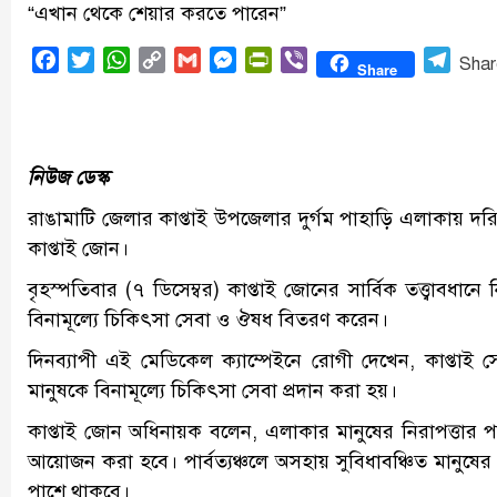
“এখান থেকে শেয়ার করতে পারেন”
Facebook
Twitter
WhatsApp
Copy
Gmail
Messenger
PrintFriendly
Viber
Tele
Shar
Share
Link
নিউজ ডেস্ক
রাঙামাটি জেলার কাপ্তাই উপজেলার দুর্গম পাহাড়ি এলাকায় দরিদ
কাপ্তাই জোন।
বৃহস্পতিবার (৭ ডিসেম্বর) কাপ্তাই জোনের সার্বিক তত্ত্বাবধান
বিনামূল্যে চিকিৎসা সেবা ও ঔষধ বিতরণ করেন।
দিনব্যাপী এই মেডিকেল ক্যাম্পেইনে রোগী দেখেন, কাপ্তা
মানুষকে বিনামূল্যে চিকিৎসা সেবা প্রদান করা হয়।
কাপ্তাই জোন অধিনায়ক বলেন, এলাকার মানুষের নিরাপত্তার পা
আয়োজন করা হবে। পার্বত্যঞ্চলে অসহায় সুবিধাবঞ্চিত মানুষে
পাশে থাকবে।