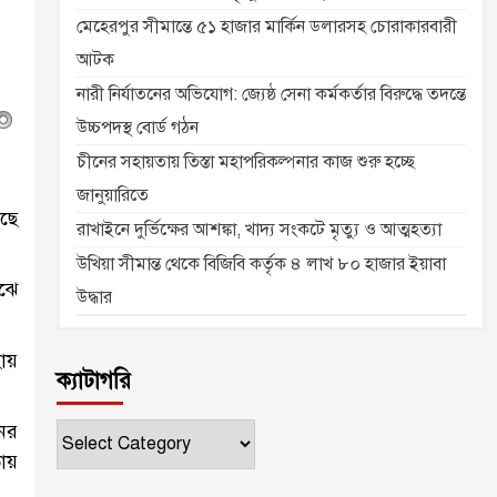
মেহেরপুর সীমান্তে ৫১ হাজার মার্কিন ডলারসহ চোরাকারবারী
আটক
নারী নির্যাতনের অভিযোগ: জ্যেষ্ঠ সেনা কর্মকর্তার বিরুদ্ধে তদন্তে
উচ্চপদস্থ বোর্ড গঠন
চীনের সহায়তায় তিস্তা মহাপরিকল্পনার কাজ শুরু হচ্ছে
জানুয়ারিতে
েছে
রাখাইনে দুর্ভিক্ষের আশঙ্কা, খাদ্য সংকটে মৃত্যু ও আত্মহত্যা
উখিয়া সীমান্ত থেকে বিজিবি কর্তৃক ৪ লাখ ৮০ হাজার ইয়াবা
াঝে
উদ্ধার
ায়
ক্যাটাগরি
নের
ক্যাটাগরি
তায়