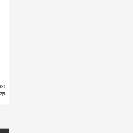
xt
্ধে