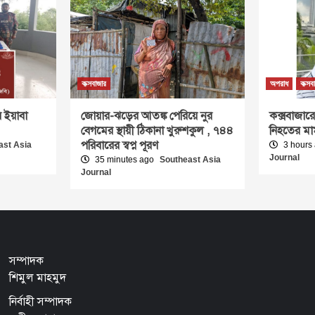
কক্সবাজার
অপরাধ
কক্সব
 ইয়াবা
জোয়ার-ঝড়ের আতঙ্ক পেরিয়ে নুর
কক্সবাজারে
বেগমের স্থায়ী ঠিকানা খুরুশকুল , ৭৪৪
নিহতের মাম
পরিবারের স্বপ্ন পূরণ
ast Asia
3 hours
Journal
35 minutes ago
Southeast Asia
Journal
সম্পাদক
শিমুল মাহমুদ
নির্বাহী সম্পাদক