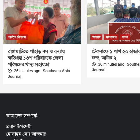
পার্বত্য চট্টগ্রাম
অপরাধ
কক্সবাজার
মাদক
রাঙামাটিতে পাহাড় ধস ও বন্যায়
টেকনাফে ১ লাখ ২০ হাজার
ক্ষতিগ্রস্ত ১৩শ পরিবারকে জেলা
জব্দ, আটক ২
পরিষদের খাদ্য সহায়তা
30 minutes ago
Southe
Journal
26 minutes ago
Southeast Asia
Journal
আমাদের সম্পর্কে-
প্রধান উপদেষ্টা
হোসাইন মোঃ আজহার