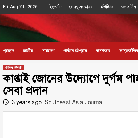
Skip
Fri. Aug 7th, 2026
ইংরেজি
ফেসবুকে আমরা
ইউটিউব
কনভার্টার
to
content
Southeast
IN SEARCH OF THE TRUTH
Asia Journal
প্রচ্ছদ
জাতীয়
সারাদেশ
পার্বত্য চট্টগ্রাম
কক্সবাজার
আন্তর্জাতি
পার্বত্য চট্টগ্রাম
কাপ্তাই জোনের উদ্যোগে দুর্গম পা
সেবা প্রদান
3 years ago
Southeast Asia Journal