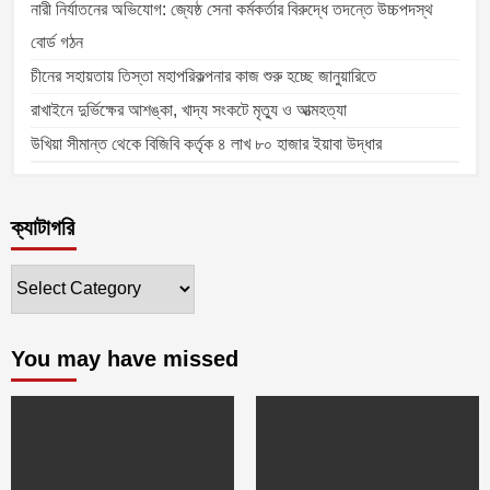
নারী নির্যাতনের অভিযোগ: জ্যেষ্ঠ সেনা কর্মকর্তার বিরুদ্ধে তদন্তে উচ্চপদস্থ
বোর্ড গঠন
চীনের সহায়তায় তিস্তা মহাপরিকল্পনার কাজ শুরু হচ্ছে জানুয়ারিতে
রাখাইনে দুর্ভিক্ষের আশঙ্কা, খাদ্য সংকটে মৃত্যু ও আত্মহত্যা
উখিয়া সীমান্ত থেকে বিজিবি কর্তৃক ৪ লাখ ৮০ হাজার ইয়াবা উদ্ধার
ক্যাটাগরি
ক্যাটাগরি
You may have missed