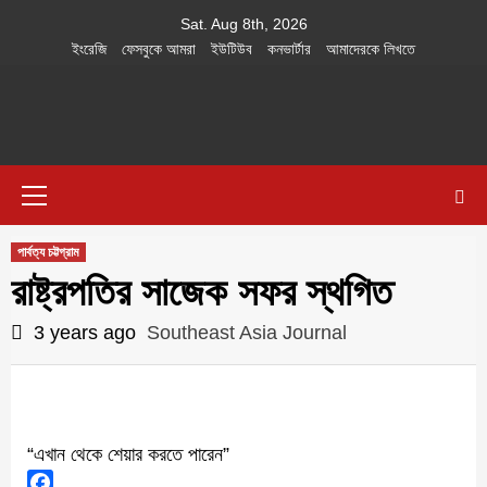
Skip
Sat. Aug 8th, 2026
to
ইংরেজি
ফেসবুকে আমরা
ইউটিউব
কনভার্টার
আমাদেরকে লিখতে
content
Southeast
IN SEARCH OF THE TRUTH
Primary
Asia Journal
Menu
পার্বত্য চট্টগ্রাম
রাষ্ট্রপতির সাজেক সফর স্থগিত
3 years ago
Southeast Asia Journal
“এখান থেকে শেয়ার করতে পারেন”