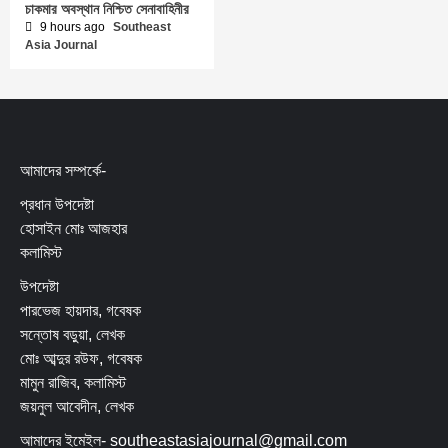
চাকমার অবস্থান নিশ্চিত সেনাবাহিনীর
9 hours ago
Southeast
Asia Journal
আমাদের সম্পর্কে-
প্রধান উপদেষ্টা
হোসাইন মোঃ আজহার
কলামিস্ট
উপদেষ্টা
পারভেজ হায়দার, গবেষক
সন্তোষ বড়ুয়া, লেখক
মোঃ আব্দুর রউফ, গবেষক
মামুন রাজিব, কলামিস্ট
জয়নুল আবেদীন, লেখক
আমাদের ইমেইল- southeastasiajournal@gmail.com