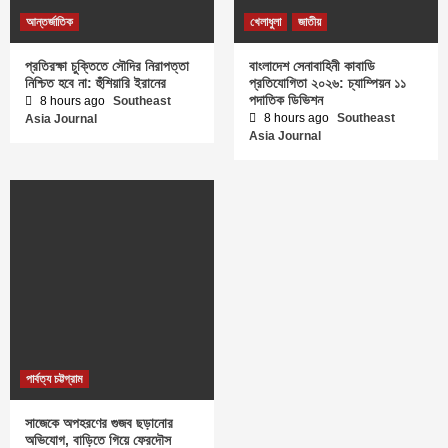
আন্তর্জাতিক
খেলাধুলা
জাতীয়
প্রতিরক্ষা চুক্তিতে সৌদির নিরাপত্তা
বাংলাদেশ সেনাবাহিনী কাবাডি
নিশ্চিত হবে না: হুঁশিয়ারি ইরানের
প্রতিযোগিতা ২০২৬: চ্যাম্পিয়ন ১১
পদাতিক ডিভিশন
8 hours ago
Southeast
8 hours ago
Southeast
Asia Journal
Asia Journal
পার্বত্য চট্টগ্রাম
সাজেকে অপহরণের গুজব ছড়ানোর
অভিযোগ, বাড়িতে গিয়ে ফেরদৌস