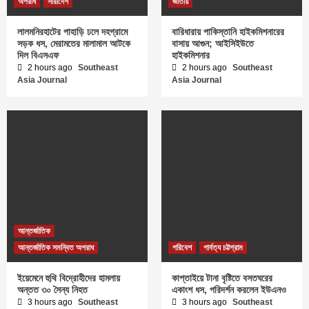
অপরাধ
সারাদেশ
জাতীয়
লালমনিরহাটের পাহাড়ি ঢলে দহগ্রামে
বারিধারায় পাকিস্তানি হাইকমিশনারের
সড়ক ধস, মেরামতের মালামাল আটকে
বাসায় আগুন; আইসিইউতে
দিল বিএসএফ
হাইকমিশনার
2 hours ago
Southeast
2 hours ago
Southeast
Asia Journal
Asia Journal
আন্তর্জাতিক
আন্তর্জাতিক সমন্বিত অপরাধ
পরিবেশ
পার্বত্য চট্টগ্রাম
ইয়েমেনে হুথি বিদ্রোহীদের হামলায়
কাপ্তাইয়ে টানা বৃষ্টিতে বসতঘরের
অন্তত ৩০ সৈন্য নিহত
একাংশ ধস, পরিদর্শন করলেন ইউএনও
3 hours ago
Southeast
3 hours ago
Southeast