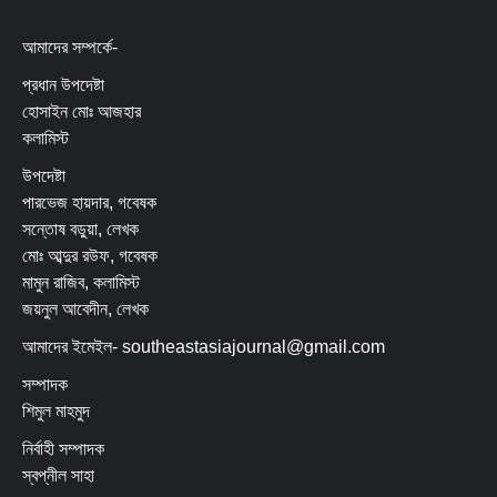
আমাদের সম্পর্কে-
প্রধান উপদেষ্টা
হোসাইন মোঃ আজহার
কলামিস্ট
উপদেষ্টা
পারভেজ হায়দার, গবেষক
সন্তোষ বড়ুয়া, লেখক
মোঃ আব্দুর রউফ, গবেষক
মামুন রাজিব, কলামিস্ট
জয়নুল আবেদীন, লেখক
আমাদের ইমেইল- southeastasiajournal@gmail.com
সম্পাদক
শিমুল মাহমুদ
নির্বাহী সম্পাদক
স্বপ্নীল সাহা