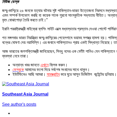
নিউজ ডেস্ক
জম্মু-কাশ্মিরে ২৬ জনকে হত্যার ঘটনায় সৃষ্ট পাকিস্তান-ভারত উত্তেজনা নিরসনে মধ্যস্থ
এমন সম্পর্ক উপভোগ করছি যা কয়েক শতক পুরনো সাংস্কৃতিক সভ্যতায় নীহিত। অন্যান্য 
বৃহৎ বোঝাপোড়া তৈরি করতে চাই।”
ইরানি পররাষ্ট্রমন্ত্রী মাইক্রো ব্লগিং সাইট এক্সে মধ্যস্থতার প্রস্তাব দেওয়া পোস্টে
গত মঙ্গলবার ভারত নিয়ন্ত্রিত জম্মু-কাশ্মিরের পেহেলগামে ভয়াবহ সশস্ত্র হামলা হয়। পাক
বন্ধের ঘোষণা দেয় নয়াদিল্লি। এর জবাবে পাকিস্তানও প্রায় একই সিদ্ধান্ত নিয়েছে। তার
আজ ভারতের জলশক্তিমন্ত্রী জানিয়েছেন, সিন্ধু নদের এক ফোঁটা পানিও যেন পাকিস্তানে 
ব্যবস্থা নেবে তারা।
অন্যান্য খবর জানতে
এখানে
ক্লিক করুন।
ফেসবুকে
আমাদের ফলো দিয়ে সর্বশেষ সংবাদের সাথে থাকুন।
ইউটিউবেও আছি আমরা।
সাবস্ক্রাইব
করে ঘুরে আসুন ডিজিটাল কন্টেন্টের দুনিয়ায়।
Southeast Asia Journal
See author's posts