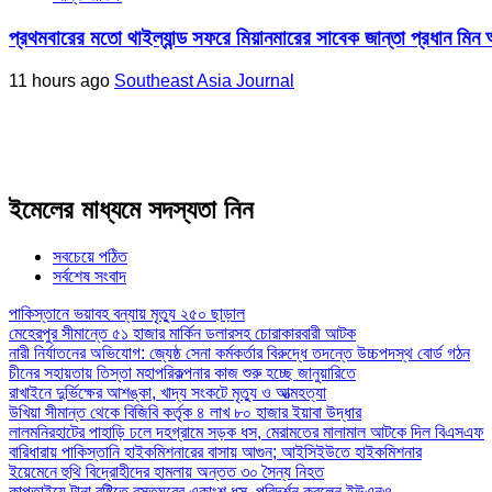
প্রথমবারের মতো থাইল্যান্ড সফরে মিয়ানমারের সাবেক জান্তা প্রধান মিন 
11 hours ago
Southeast Asia Journal
ইমেলের মাধ্যমে সদস্যতা নিন
সবচেয়ে পঠিত
সর্বশেষ সংবাদ
পাকিস্তানে ভয়াবহ বন্যায় মৃত্যু ২৫০ ছাড়াল
মেহেরপুর সীমান্তে ৫১ হাজার মার্কিন ডলারসহ চোরাকারবারী আটক
নারী নির্যাতনের অভিযোগ: জ্যেষ্ঠ সেনা কর্মকর্তার বিরুদ্ধে তদন্তে উচ্চপদস্থ বোর্ড গঠন
চীনের সহায়তায় তিস্তা মহাপরিকল্পনার কাজ শুরু হচ্ছে জানুয়ারিতে
রাখাইনে দুর্ভিক্ষের আশঙ্কা, খাদ্য সংকটে মৃত্যু ও আত্মহত্যা
উখিয়া সীমান্ত থেকে বিজিবি কর্তৃক ৪ লাখ ৮০ হাজার ইয়াবা উদ্ধার
লালমনিরহাটের পাহাড়ি ঢলে দহগ্রামে সড়ক ধস, মেরামতের মালামাল আটকে দিল বিএসএফ
বারিধারায় পাকিস্তানি হাইকমিশনারের বাসায় আগুন; আইসিইউতে হাইকমিশনার
ইয়েমেনে হুথি বিদ্রোহীদের হামলায় অন্তত ৩০ সৈন্য নিহত
কাপ্তাইয়ে টানা বৃষ্টিতে বসতঘরের একাংশ ধস, পরিদর্শন করলেন ইউএনও