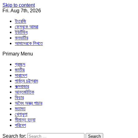
Skip to content
Fri. Aug 7th, 2026
ইংরেজি
ফেসবুকে আমরা
ইউটিউব
কনভার্টার
আমাদেরকে লিখতে
Primary Menu
Southeast Asia Journal
In Search of the Truth
Southeast Asia Journal
প্রচ্ছদ
জাতীয়
সারাদেশ
পার্বত্য চট্টগ্রাম
কক্সবাজার
আন্তর্জাতিক
ফিচার
অবৈধ অস্ত্র পাচার
মতামত
খেলাধুলা
সীমান্ত হত্যা
পরিবেশ
Search for: