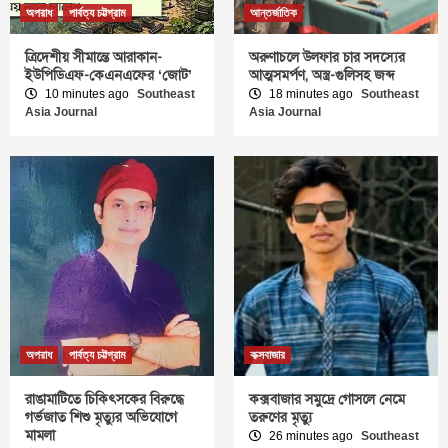
অপরাধ
পার্বত্য চট্টগ্রাম
আন্তর্জাতিক
ত্রিদেশীয় সীমান্তে আরাকান-
অরুণাচলে উলফার চার সদস্যের
ইউপিডিএফ-কেএনএফের ‘জোট’
আত্মসমর্পণ, অস্ত্র-গুলিসহ জব্দ
10 minutes ago
Southeast
18 minutes ago
Southeast
Asia Journal
Asia Journal
অপরাধ
পার্বত্য চট্টগ্রাম
কক্সবাজার
রাঙামাটিতে চিকিৎসকের বিরুদ্ধে
কক্সবাজার সমুদ্রে গোসলে নেমে
গর্ভজাত শিশু মৃত্যুর অভিযোগে
তরুণের মৃত্যু
মামলা
26 minutes ago
Southeast