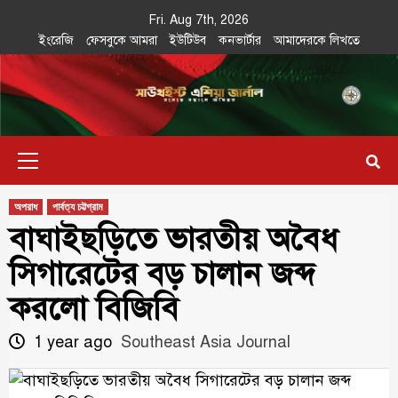
Skip
Fri. Aug 7th, 2026
to
ইংরেজি
ফেসবুকে আমরা
ইউটিউব
কনভার্টার
আমাদেরকে লিখতে
content
Southeast
IN SEARCH OF THE TRUTH
Primary
Asia Journal
Menu
অপরাধ
পার্বত্য চট্টগ্রাম
বাঘাইছড়িতে ভারতীয় অবৈধ
সিগারেটের বড় চালান জব্দ
করলো বিজিবি
1 year ago
Southeast Asia Journal