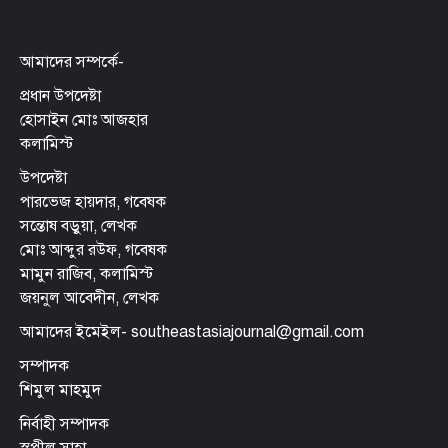
আমাদের সম্পর্কে-
প্রধান উপদেষ্টা
হোসাইন মোঃ আজহার
কলামিস্ট
উপদেষ্টা
পারভেজ হায়দার, গবেষক
সন্তোষ বড়ুয়া, লেখক
মোঃ আব্দুর রউফ, গবেষক
মামুন রাজিব, কলামিস্ট
জয়নুল আবেদীন, লেখক
আমাদের ইমেইল- southeastasiajournal@gmail.com
সম্পাদক
শিমুল মাহমুদ
নির্বাহী সম্পাদক
স্বপ্নীল সাহা