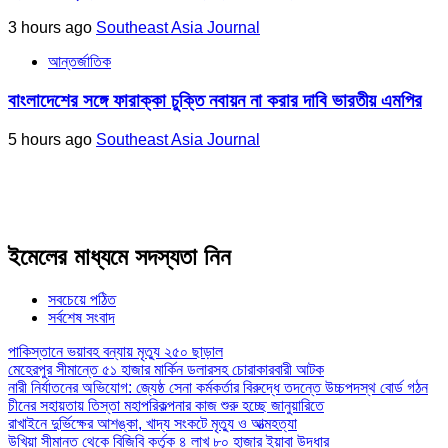
3 hours ago
Southeast Asia Journal
আন্তর্জাতিক
বাংলাদেশের সঙ্গে ফারাক্কা চুক্তি নবায়ন না করার দাবি ভারতীয় এমপির
5 hours ago
Southeast Asia Journal
ইমেলের মাধ্যমে সদস্যতা নিন
সবচেয়ে পঠিত
সর্বশেষ সংবাদ
পাকিস্তানে ভয়াবহ বন্যায় মৃত্যু ২৫০ ছাড়াল
মেহেরপুর সীমান্তে ৫১ হাজার মার্কিন ডলারসহ চোরাকারবারী আটক
নারী নির্যাতনের অভিযোগ: জ্যেষ্ঠ সেনা কর্মকর্তার বিরুদ্ধে তদন্তে উচ্চপদস্থ বোর্ড গঠন
চীনের সহায়তায় তিস্তা মহাপরিকল্পনার কাজ শুরু হচ্ছে জানুয়ারিতে
রাখাইনে দুর্ভিক্ষের আশঙ্কা, খাদ্য সংকটে মৃত্যু ও আত্মহত্যা
উখিয়া সীমান্ত থেকে বিজিবি কর্তৃক ৪ লাখ ৮০ হাজার ইয়াবা উদ্ধার