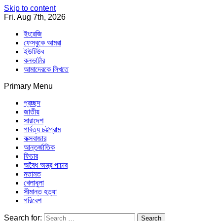
Skip to content
Fri. Aug 7th, 2026
ইংরেজি
ফেসবুকে আমরা
ইউটিউব
কনভার্টার
আমাদেরকে লিখতে
Primary Menu
Southeast Asia Journal
In Search of the Truth
Southeast Asia Journal
প্রচ্ছদ
জাতীয়
সারাদেশ
পার্বত্য চট্টগ্রাম
কক্সবাজার
আন্তর্জাতিক
ফিচার
অবৈধ অস্ত্র পাচার
মতামত
খেলাধুলা
সীমান্ত হত্যা
পরিবেশ
Search for: