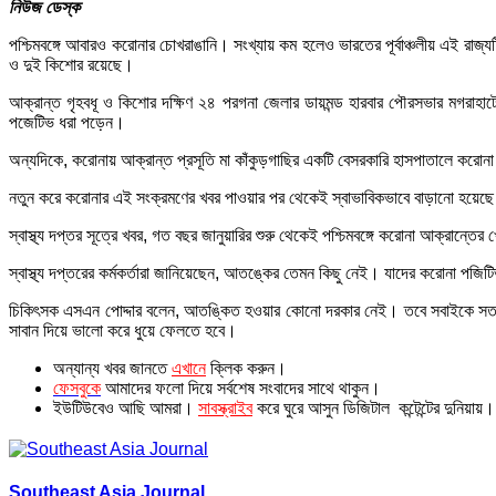
নিউজ ডেস্ক
পশ্চিমবঙ্গে আবারও করোনার চোখরাঙানি। সংখ্যায় কম হলেও ভারতের পূর্বাঞ্চলীয় এই র
ও দুই কিশোর রয়েছে।
আক্রান্ত গৃহবধূ ও কিশোর দক্ষিণ ২৪ পরগনা জেলার ডায়মন্ড হারবার পৌরসভার মগরাহাটে
পজেটিভ ধরা পড়েন।
অন্যদিকে, করোনায় আক্রান্ত প্রসূতি মা কাঁকুড়গাছির একটি বেসরকারি হাসপাতালে করোন
নতুন করে করোনার এই সংক্রমণের খবর পাওয়ার পর থেকেই স্বাভাবিকভাবে বাড়ানো হয়েছ
স্বাস্থ্য দপ্তর সূত্রে খবর, গত বছর জানুয়ারির শুরু থেকেই পশ্চিমবঙ্গে করোনা আক্রান্ত
স্বাস্থ্য দপ্তরের কর্মকর্তারা জানিয়েছেন, আতঙ্কের তেমন কিছু নেই। যাদের করোনা পজিটি
চিকিৎসক এসএন পোদ্দার বলেন, আতঙ্কিত হওয়ার কোনো দরকার নেই। তবে সবাইকে সতর্ক থ
সাবান দিয়ে ভালো করে ধুয়ে ফেলতে হবে।
অন্যান্য খবর জানতে
এখানে
ক্লিক করুন।
ফেসবুকে
আমাদের ফলো দিয়ে সর্বশেষ সংবাদের সাথে থাকুন।
ইউটিউবেও আছি আমরা।
সাবস্ক্রাইব
করে ঘুরে আসুন ডিজিটাল কন্টেন্টের দুনিয়ায়।
Southeast Asia Journal