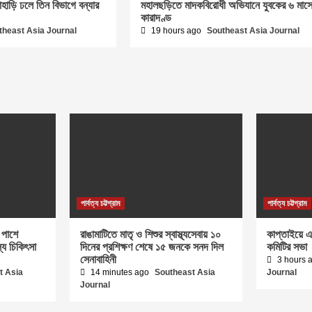
পাহাড়ি ঢলে তিন বিভাগে বন্যার
মহালছড়িতে মাদকবিরোধী অভিযানে যুবকের ৬ মাস
কারাদণ্ড
theast Asia Journal
19 hours ago
Southeast Asia Journal
পার্বত্য চট্টগ্রাম
পার্বত্য চট্টগ্রাম
 পাশে
রাঙামাটিতে মাতৃ ও শিশুর স্বাস্থ্যসেবায় ১০
কাপ্তাইয়ে এ
ল্যে চিকিৎসা
দিনের প্রশিক্ষণ শেষে ১৫ জনকে সনদ দিল
কমিটির সভা
সেনাবাহিনী
3 hours 
t Asia
14 minutes ago
Southeast Asia
Journal
Journal