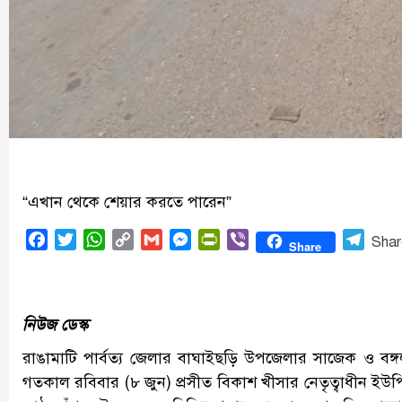
“এখান থেকে শেয়ার করতে পারেন”
Facebook
Twitter
WhatsApp
Copy
Gmail
Messenger
PrintFriendly
Viber
Tele
Shar
Share
Link
নিউজ ডেস্ক
রাঙামাটি পার্বত্য জেলার বাঘাইছড়ি উপজেলার সাজেক ও বঙ্
গতকাল রবিবার (৮ জুন) প্রসীত বিকাশ খীসার নেতৃত্বাধীন ইউ