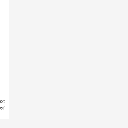
xt
বতা’