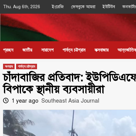
Skip
Thu. Aug 6th, 2026
ইংরেজি
ফেসবুকে আমরা
ইউটিউব
কনভার্টা
to
content
Southeast
IN SEARCH OF THE TRUTH
Asia Journal
প্রচ্ছদ
জাতীয়
সারাদেশ
পার্বত্য চট্টগ্রাম
কক্সবাজার
আন্তর্জাতি
অপরাধ
পার্বত্য চট্টগ্রাম
চাঁদাবাজির প্রতিবাদ: ইউপিডিএফ
বিপাকে স্থানীয় ব্যবসায়ীরা
1 year ago
Southeast Asia Journal