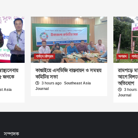
পার্বত্য চট্টগ্রাম
অপরাধ
পার্বত
াস্থ্যসেবায়
কাপ্তাইয়ে এসডিজি বাস্তবায়ন ও সমন্বয়
রামগড়ে মা
 ১৫ জনকে
কমিটির সভা
আগে বিলবো
অভিযোগ
3 hours ago
Southeast Asia
Journal
st Asia
3 hours
Journal
সম্পাদক