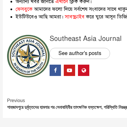
অন্যান্য খবর জানতে
এখানে
ক্লিক করুন।
ফেসবুকে
আমাদের ফলো দিয়ে সর্বশেষ সংবাদের সাথে থাকু
ইউটিউবেও আছি আমরা।
সাবস্ক্রাইব
করে ঘুরে আসুন ডিজিট
Southeast Asia Journal
See author's posts
Continue
Previous
শাহজাদপুরে দুর্বৃত্তদের হামলার পর সেনাবাহিনীর তাৎক্ষণিক হস্তক্ষেপ, পরিস্থিতি নিয়ন্ত্
Reading