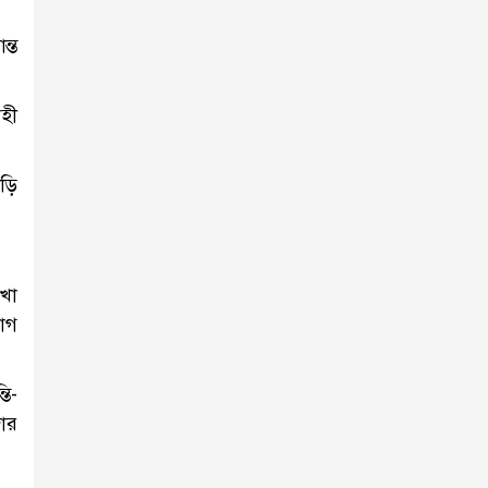
ন্ত
হী
াড়ি
েখা
যোগ
তি-
জার