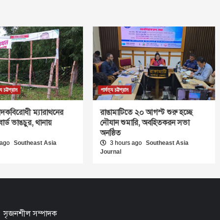
্য চট্টগ্রাম
পার্বত্য চট্টগ্রাম
দকবিরোধী ম্যারাথনের
রাঙামাটিতে ২০ আগস্ট শুরু হচ্ছে
র্ড ভাঙচুর, থানায়
নৌযান শুমারি, অবহিতকরন সভা
অনষ্ঠিত
 ago
Southeast Asia
3 hours ago
Southeast Asia
Journal
সৃজনশীল সম্পাদক