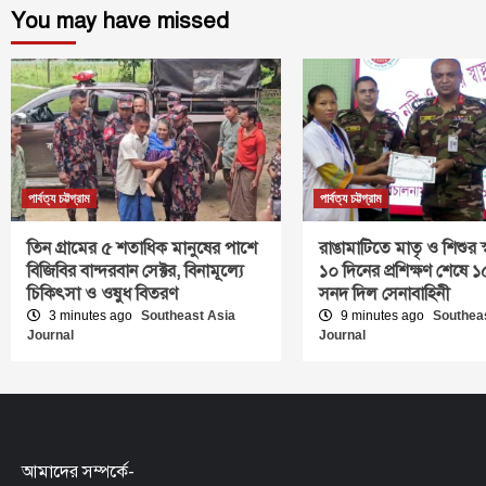
You may have missed
পার্বত্য চট্টগ্রাম
পার্বত্য চট্টগ্রাম
তিন গ্রামের ৫ শতাধিক মানুষের পাশে
রাঙামাটিতে মাতৃ ও শিশুর স্ব
বিজিবির বান্দরবান সেক্টর, বিনামূল্যে
১০ দিনের প্রশিক্ষণ শেষে
চিকিৎসা ও ওষুধ বিতরণ
সনদ দিল সেনাবাহিনী
3 minutes ago
Southeast Asia
9 minutes ago
Southea
Journal
Journal
আমাদের সম্পর্কে-