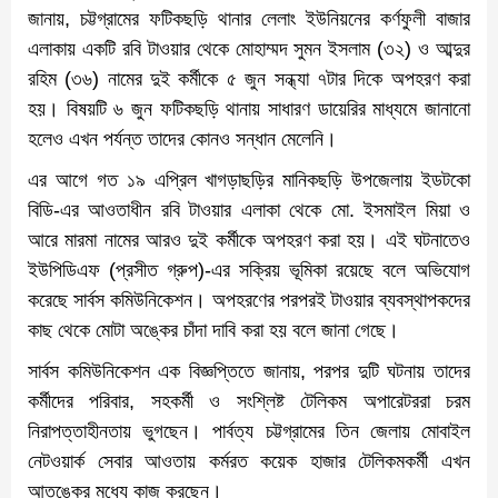
জানায়, চট্টগ্রামের ফটিকছড়ি থানার লেলাং ইউনিয়নের কর্ণফুলী বাজার
এলাকায় একটি রবি টাওয়ার থেকে মোহাম্মদ সুমন ইসলাম (৩২) ও আব্দুর
রহিম (৩৬) নামের দুই কর্মীকে ৫ জুন সন্ধ্যা ৭টার দিকে অপহরণ করা
হয়। বিষয়টি ৬ জুন ফটিকছড়ি থানায় সাধারণ ডায়েরির মাধ্যমে জানানো
হলেও এখন পর্যন্ত তাদের কোনও সন্ধান মেলেনি।
এর আগে গত ১৯ এপ্রিল খাগড়াছড়ির মানিকছড়ি উপজেলায় ইডটকো
বিডি-এর আওতাধীন রবি টাওয়ার এলাকা থেকে মো. ইসমাইল মিয়া ও
আরে মারমা নামের আরও দুই কর্মীকে অপহরণ করা হয়। এই ঘটনাতেও
ইউপিডিএফ (প্রসীত গ্রুপ)-এর সক্রিয় ভূমিকা রয়েছে বলে অভিযোগ
করেছে সার্বস কমিউনিকেশন। অপহরণের পরপরই টাওয়ার ব্যবস্থাপকদের
কাছ থেকে মোটা অঙ্কের চাঁদা দাবি করা হয় বলে জানা গেছে।
সার্বস কমিউনিকেশন এক বিজ্ঞপ্তিতে জানায়, পরপর দুটি ঘটনায় তাদের
কর্মীদের পরিবার, সহকর্মী ও সংশ্লিষ্ট টেলিকম অপারেটররা চরম
নিরাপত্তাহীনতায় ভুগছেন। পার্বত্য চট্টগ্রামের তিন জেলায় মোবাইল
নেটওয়ার্ক সেবার আওতায় কর্মরত কয়েক হাজার টেলিকমকর্মী এখন
আতঙ্কের মধ্যে কাজ করছেন।