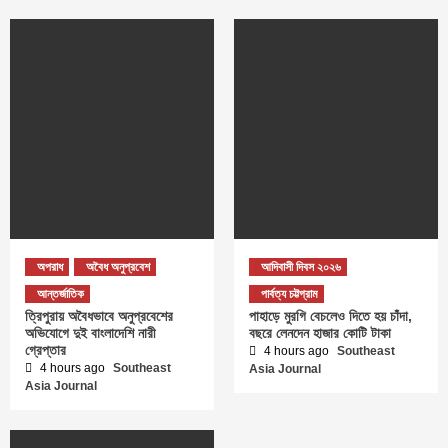
অপরাধ
অবৈধ অনুপ্রবেশ
আদিবাসী দিবস ২০২৬
আন্তর্জাতিক
পার্বত্য চট্টগ্রাম
ত্রিপুরায় অবৈধভাবে অনুপ্রবেশের
পাহাড়ে মুরগি বেচলেও দিতে হয় চাঁদা,
অভিযোগে দুই বাংলাদেশি নারী
বছরে লেনদেন হাজার কোটি টাকা
গ্রেপ্তার
4 hours ago
Southeast
4 hours ago
Southeast
Asia Journal
Asia Journal