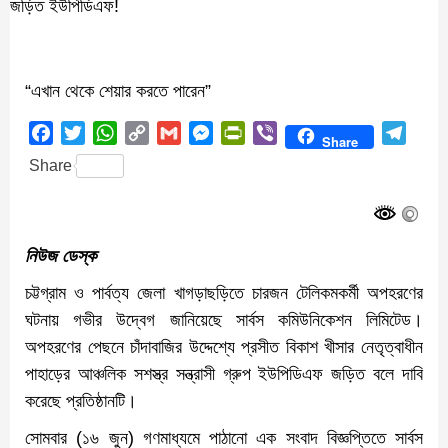
“এখান থেকে শেয়ার করতে পারেন”
Facebook
Twitter
WhatsApp
Copy
Gmail
Messenger
PrintFriendly
Viber
Teleg
Share
Link
Share
নিউজ ডেস্ক
চট্টগ্রাম ও পার্বত্য জেলা খাগড়াছড়িতে চারজন টেলিকমকর্মী অপহরণের
ঘটনায় গভীর উদ্বেগ জানিয়েছে সার্বস কমিউনিকেশন লিমিটেড।
অপহরণের পেছনে চাঁদাবাজির উদ্দেশ্যে প্রসীত বিকাশ খীসার নেতৃত্বাধীন
পাহাড়ের আঞ্চলিক সশস্ত্র সন্ত্রাসী গ্রুপ ইউপিডিএফ জড়িত বলে দাবি
করেছে প্রতিষ্ঠানটি।
সোমবার (১৬ জুন) গণমাধ্যমে পাঠানো এক সংবাদ বিজ্ঞপ্তিতে সার্বস