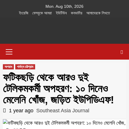
Skip
Mon. Aug 10th, 2026
to
ইংরেজি
ফেসবুকে আমরা
ইউটিউব
কনভার্টার
আমাদেরকে লিখতে
content
Southeast
IN SEARCH OF THE TRUTH
Primary
Asia Journal
Menu
অপরাধ
পার্বত্য চট্টগ্রাম
ফটিকছড়ি থেকে আরও দুই
টেলিকমকর্মী অপহরণ: ১০ দিনেও
মেলেনি খোঁজ, জড়িত ইউপিডিএফ!
1 year ago
Southeast Asia Journal