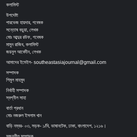
কলামিস্ট
উপদেষ্টা
পারভেজ হায়দার, গবেষক
সন্তোষ বড়ুয়া, লেখক
মোঃ আব্দুর রউফ, গবেষক
মামুন রাজিব, কলামিস্ট
জয়নুল আবেদীন, লেখক
আমাদের ইমেইল- southeastasiajournal@gmail.com
সম্পাদক
শিমুল মাহমুদ
নির্বাহী সম্পাদক
স্বপ্নীল সাহা
বার্তা প্রধান
মোঃ নজরুল ইসলাম খান
বাড়ি নম্বর- ০৩, সড়ক- ১/বি, ভাষানটেক, ঢাকা, বাংলাদেশ, ১২১৬।
সৃজনশীল সম্পাদক