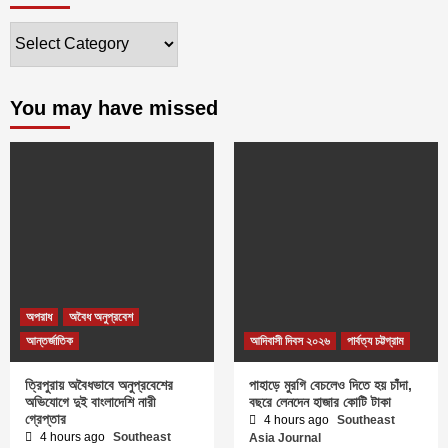
ক্যাটাগরি
You may have missed
অপরাধ
অবৈধ অনুপ্রবেশ
আন্তর্জাতিক
আদিবাসী দিবস ২০২৬
পার্বত্য চট্টগ্রাম
ত্রিপুরায় অবৈধভাবে অনুপ্রবেশের
পাহাড়ে মুরগি বেচলেও দিতে হয় চাঁদা,
অভিযোগে দুই বাংলাদেশি নারী
বছরে লেনদেন হাজার কোটি টাকা
গ্রেপ্তার
4 hours ago
Southeast
4 hours ago
Southeast
Asia Journal