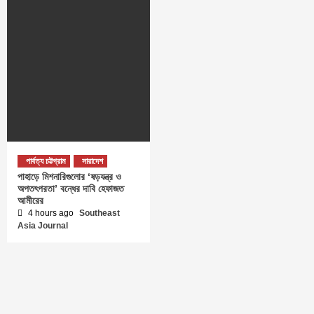
পার্বত্য চট্টগ্রাম
সারাদেশ
পাহাড়ে মিশনারিগুলোর ‘ষড়যন্ত্র ও
অপতৎপরতা’ বন্ধের দাবি হেফাজত
আমীরের
4 hours ago
Southeast
Asia Journal