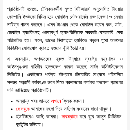
প্রতিষ্ঠানটি বলেছে, টেলিকমকর্মীরা মূলত বিটিআরসি অনুমোদিত টাওয়ার
কোম্পানি ইডটকো বিডির হয়ে মোবাইল নেটওয়ার্কের রক্ষণাবেক্ষণ ও সেবার
দায়িত্ব পালন করছেন। এসব টাওয়ার থেকে মোবাইল ভয়েস কল, ডাটা,
মোবাইল ব্যাংকিংসহ গুরুত্বপূর্ণ অ্যাপভিত্তিক সরকারি-বেসরকারি সেবা
পরিচালিত হয়। ফলে, তাদের নিরাপত্তা হুমকিতে পড়লে পুরো অঞ্চলের
ডিজিটাল যোগাযোগ ব্যাহত হওয়ার ঝুঁকি তৈরি হয়।
এ অবস্থায়, অপহৃতদের দ্রুত উদ্ধারে স্বরাষ্ট্র মন্ত্রণালয় ও
আইনশৃঙ্খলা বাহিনীর হস্তক্ষেপ কামনা করেছে সার্বস কমিউনিকেশন
লিমিটেড। একইসঙ্গে পার্বত্য চট্টগ্রামে চাঁদাবাজির মাধ্যমে পরিচালিত
সশস্ত্র সন্ত্রাসী কর্মকাণ্ড রুখে দিতে প্রশাসনের কার্যকর পদক্ষেপ গ্রহণের
দাবি জানিয়েছে প্রতিষ্ঠানটি।
অন্যান্য খবর জানতে
এখানে
ক্লিক করুন।
ফেসবুকে
আমাদের ফলো দিয়ে সর্বশেষ সংবাদের সাথে থাকুন।
ইউটিউবেও আছি আমরা।
সাবস্ক্রাইব
করে ঘুরে আসুন ডিজিটাল
কন্টেন্টের দুনিয়ায়।