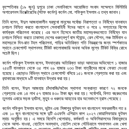
বৃহস্পতিবার (১৯ জুন) দুপুরে ঢাকা সেনানিবাসে আয়োজিত সংবাদ সম্মেলনে মিলিটারি
অপারেশনস ডিরেক্টরেটের (স্টাফ কর্নেল) কর্নেল মো. শফিকুল ইসলাম এ তথ্য জানান।
তিনি বলেন, ঈদুল আজহাকালীন ঘরমুখো মানুষের সর্বোচ্চ নিরাপত্তা ও নির্বিঘ্নে যানবাহন
চলাচল নিশ্চিত করতে বাংলাদেশ সেনাবাহিনী ঈদের আগে ও পরে ২ সপ্তাহের বিশেষ
কার্যক্রম পরিচালনা করেছে। এর অংশ হিসেবে জাতীয় মহাসড়কগুলোতে নির্বিঘ্নে যান
চলাচল নিশ্চিত করতে ঢাকাসহ দেশের গুরুত্বপূর্ণ বাস স্ট্যান্ড, রেল স্টেশন, লঞ্চ টার্মিনাল ও
মহাসড়কে দিন-রাত টহল পরিচালনা, গাড়ির অতিরিক্ত গতি নিয়ন্ত্রণের জন্য স্পর্শকাতর
স্থানে চেকপোস্ট স্থাপনসহ টিকিট কালোবাজারি অথবা অধিক মূল্যে টিকিট বিক্রি রোধে
সচেষ্ট ছিল।
কর্নেল শফিকুল ইসলাম বলেন, ঈদযাত্রায় অতিরিক্ত ভাড়া আদায়ের অভিযোগে ১ হাজার
২৫৫টি যানবাহন থেকে ৩৫ লাখ ২৬ হাজার ২৩৩ টাকা যাত্রীদের মাঝে ফেরত দেওয়া
হয়েছে। এছাড়াও বিভিন্ন স্থানে চেকপোস্ট বসিয়ে ১৫১ জনকে গ্রেপ্তার করা হয় এবং
র‍্যাকারের মাধ্যমে ৯টি যানবাহন উদ্ধার করা হয়।
তিনি বলেন, ঈদুল আজহায় চাঁদাবাজি/অবৈধ স্থাপনা সংক্রান্ত কারণে ৭২ জনকে
গ্রেপ্তার এবং ১৪ লাখ ৫৭ হাজার ৪৩০ টাকা জব্দ করা হয়। সর্বোপরি, বিগত বছরগুলোর
তুলনায় এবারে সড়ক দুর্ঘটনা, মৃত্যু ও গুরুতর আহতের হার অনেকাংশে হ্রাস পেয়েছে।
কর্নেল শফিকুল ইসলাম বলেন, ভুটান এবং সিঙ্গাপুর ফুটবল দল বাংলাদেশ সফরকালীন গত ৪
এবং ১০ জুন বাংলাদেশের সঙ্গে দুটি এএফসি এশিয়ান কাপ ২০২৭ কোয়ালিফায়ার ফুটবল
ম্যাচ অনুষ্ঠিত হয়। এ সময়ে বিদেশি খেলোয়াড়, কর্মকর্তা ও অফিসিয়ালদের বিমানবন্দরে
থেকে আসা- যাওয়া, হোটেলে অবস্থান, হোটেল থেকে স্টেডিয়ামে গমনাগমন এবং খেলা