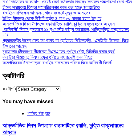
নারী নির্যাতনের অভিযোগ: জ্যেষ্ঠ সেনা কর্মকর্তার বিরুদ্ধে তদন্তে উচ্চপদস্থ বোর্ড গঠন
চীনের সহায়তায় তিস্তা মহাপরিকল্পনার কাজ শুরু হচ্ছে জানুয়ারিতে
রাখাইনে দুর্ভিক্ষের আশঙ্কা, খাদ্য সংকটে মৃত্যু ও আত্মহত্যা
উখিয়া সীমান্ত থেকে বিজিবি কর্তৃক ৪ লাখ ৮০ হাজার ইয়াবা উদ্ধার
আন্তর্জাতিক দিবস উপলক্ষে রাঙামাটিতে র‌্যালি, চুক্তি বাস্তবায়নের আহ্বান
‘আদিবাসী’ দিবসে বান্দরবানে ১১ নৃ-গোষ্ঠীর বর্ণাঢ্য আয়োজন, শান্তিচুক্তি বাস্তবায়নের
দাবি
প্রধানমন্ত্রীর উদ্বোধনের অপেক্ষায় কাপ্তাইয়ের মিতিঙ্গাছড়ি, ‘এসডিজি ভিলেজ’ ঘিরে
উৎসবের আমেজ
চুয়াডাঙ্গার জীবননগর সীমান্তে বিএসএফের পুশইন চেষ্টা, বিজিবির বাধায় ব্যর্থ
কুলাউড়া সীমান্তে বিএসএফের গুলিতে বাংলাদেশি যুবক নিহত
আত্মপরিচয়ের টানাপোড়েন: রাখাইন-চাকমাদের পরিচয় ঘিরে আদিবাসী বিতর্ক
ক্যাটাগরি
ক্যাটাগরি
You may have missed
পার্বত্য চট্টগ্রাম
আন্তর্জাতিক দিবস উপলক্ষে রাঙামাটিতে র‌্যালি, চুক্তি বাস্তবায়নের
আহ্বান