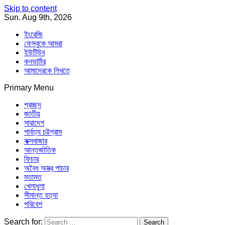
Skip to content
Sun. Aug 9th, 2026
ইংরেজি
ফেসবুকে আমরা
ইউটিউব
কনভার্টার
আমাদেরকে লিখতে
Primary Menu
Southeast Asia Journal
In Search of the Truth
Southeast Asia Journal
প্রচ্ছদ
জাতীয়
সারাদেশ
পার্বত্য চট্টগ্রাম
কক্সবাজার
আন্তর্জাতিক
ফিচার
অবৈধ অস্ত্র পাচার
মতামত
খেলাধুলা
সীমান্ত হত্যা
পরিবেশ
Search for: