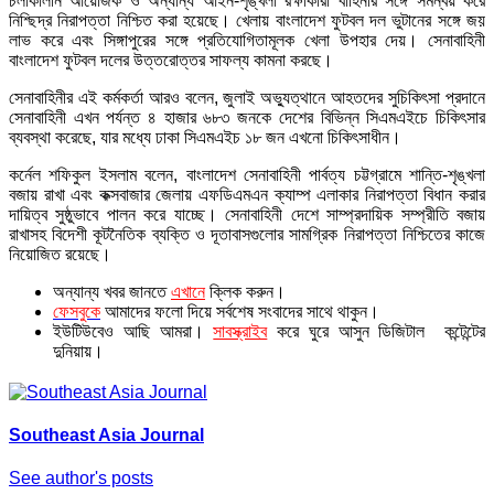
চলাকালীন আয়োজক ও অন্যান্য আইন-শৃঙ্খলা রক্ষাকারী বাহিনীর সঙ্গে সমন্বয় করে
নিশ্ছিদ্র নিরাপত্তা নিশ্চিত করা হয়েছে। খেলায় বাংলাদেশ ফুটবল দল ভুটানের সঙ্গে জয়
লাভ করে এবং সিঙ্গাপুরের সঙ্গে প্রতিযোগিতামূলক খেলা উপহার দেয়। সেনাবাহিনী
বাংলাদেশ ফুটবল দলের উত্তরোত্তর সাফল্য কামনা করছে।
সেনাবাহিনীর এই কর্মকর্তা আরও বলেন, জুলাই অভ্যুত্থানে আহতদের সুচিকিৎসা প্রদানে
সেনাবাহিনী এখন পর্যন্ত ৪ হাজার ৬৮৩ জনকে দেশের বিভিন্ন সিএমএইচে চিকিৎসার
ব্যবস্থা করেছে, যার মধ্যে ঢাকা সিএমএইচ ১৮ জন এখনো চিকিৎসাধীন।
কর্নেল শফিকুল ইসলাম বলেন, বাংলাদেশ সেনাবাহিনী পার্বত্য চট্টগ্রামে শান্তি-শৃঙ্খলা
বজায় রাখা এবং কক্সবাজার জেলায় এফডিএমএন ক্যাম্প এলাকার নিরাপত্তা বিধান করার
দায়িত্ব সুষ্ঠুভাবে পালন করে যাচ্ছে। সেনাবাহিনী দেশে সাম্প্রদায়িক সম্প্রীতি বজায়
রাখাসহ বিদেশী কূটনৈতিক ব্যক্তি ও দূতাবাসগুলোর সামগ্রিক নিরাপত্তা নিশ্চিতের কাজে
নিয়োজিত রয়েছে।
অন্যান্য খবর জানতে
এখানে
ক্লিক করুন।
ফেসবুকে
আমাদের ফলো দিয়ে সর্বশেষ সংবাদের সাথে থাকুন।
ইউটিউবেও আছি আমরা।
সাবস্ক্রাইব
করে ঘুরে আসুন ডিজিটাল কন্টেন্টের
দুনিয়ায়।
Southeast Asia Journal
See author's posts