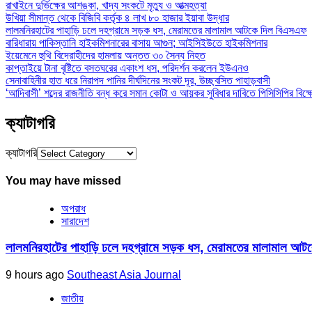
রাখাইনে দুর্ভিক্ষের আশঙ্কা, খাদ্য সংকটে মৃত্যু ও আত্মহত্যা
উখিয়া সীমান্ত থেকে বিজিবি কর্তৃক ৪ লাখ ৮০ হাজার ইয়াবা উদ্ধার
লালমনিরহাটের পাহাড়ি ঢলে দহগ্রামে সড়ক ধস, মেরামতের মালামাল আটকে দিল বিএসএফ
বারিধারায় পাকিস্তানি হাইকমিশনারের বাসায় আগুন; আইসিইউতে হাইকমিশনার
ইয়েমেনে হুথি বিদ্রোহীদের হামলায় অন্তত ৩০ সৈন্য নিহত
কাপ্তাইয়ে টানা বৃষ্টিতে বসতঘরের একাংশ ধস, পরিদর্শন করলেন ইউএনও
সেনাবাহিনীর হাত ধরে নিরাপদ পানির দীর্ঘদিনের সংকট দূর, উচ্ছ্বসিত পাহাড়বাসী
‘আদিবাসী’ শব্দের রাজনীতি বন্ধ করে সমান কোটা ও আয়কর সুবিধার দাবিতে পিসিসিপির বিক্
ক্যাটাগরি
ক্যাটাগরি
You may have missed
অপরাধ
সারাদেশ
লালমনিরহাটের পাহাড়ি ঢলে দহগ্রামে সড়ক ধস, মেরামতের মালামাল আ
9 hours ago
Southeast Asia Journal
জাতীয়