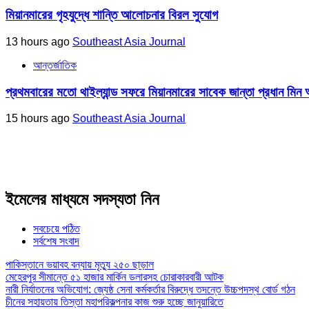
মিয়ানমারের গৃহযুদ্ধে শান্তি আলোচনার বিরল সুযোগ
13 hours ago
Southeast Asia Journal
আন্তর্জাতিক
প্রথমবারের মতো থাইল্যান্ড সফরে মিয়ানমারের সাবেক জান্তা প্রধান মিন 
15 hours ago
Southeast Asia Journal
ইমেলের মাধ্যমে সদস্যতা নিন
সবচেয়ে পঠিত
সর্বশেষ সংবাদ
পাকিস্তানে ভয়াবহ বন্যায় মৃত্যু ২৫০ ছাড়াল
মেহেরপুর সীমান্তে ৫১ হাজার মার্কিন ডলারসহ চোরাকারবারী আটক
নারী নির্যাতনের অভিযোগ: জ্যেষ্ঠ সেনা কর্মকর্তার বিরুদ্ধে তদন্তে উচ্চপদস্থ বোর্ড গঠন
চীনের সহায়তায় তিস্তা মহাপরিকল্পনার কাজ শুরু হচ্ছে জানুয়ারিতে