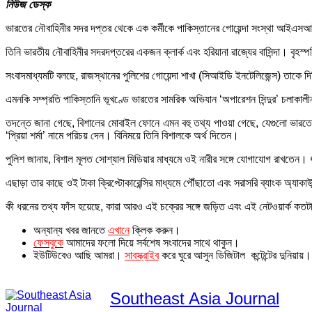
নিউজ ডেস্ক
ভারতের নৌবাহিনীর সদর দপ্তর থেকে এক কর্মীকে পাকিস্তানের গোয়েন্দা সংস্থা আইএসআ
তিনি ভারতীয় নৌবাহিনীর সদরদপ্তরের একজন ক্লার্ক এবং হরিয়ানা রাজ্যের বাসিন্দা। বৃ
সংবাদমাধ্যমটি বলছে, রাজস্থানের পুলিশের গোয়েন্দা শাখা (সিআইডি ইনটেলিজেন্স) তাকে দি
এমনকি সম্প্রতি পাকিস্তানি ভূখণ্ডে ভারতের সামরিক অভিযান ‘অপারেশন সিন্দুর’ চলাকা
তদন্তে জানা গেছে, বিশালের মোবাইল ফোনে এমন বহু তথ্য পাওয়া গেছে, যেগুলো ভারতের 
‘প্রিয়া শর্মা’ নামে পরিচয় দেন। বিনিময়ে তিনি বিশালকে অর্থ দিতেন।
পুলিশ জানায়, বিশাল মূলত সোশ্যাল মিডিয়ার মাধ্যমে ওই নারীর সঙ্গে যোগাযোগ রাখতেন
এছাড়া তার কাছে ওই টাকা ক্রিপ্টোকারেন্সির মাধ্যমে পৌঁছাতো এবং সরাসরি ব্যাংক অ্যাকা
কী ধরনের তথ্য ফাঁস হয়েছে, কারা আরও এই চক্রের সঙ্গে জড়িত এবং এই নেটওয়ার্ক কতট
অন্যান্য খবর জানতে
এখানে
ক্লিক করুন।
ফেসবুকে
আমাদের ফলো দিয়ে সর্বশেষ সংবাদের সাথে থাকুন।
ইউটিউবেও আছি আমরা।
সাবস্ক্রাইব
করে ঘুরে আসুন ডিজিটাল কন্টেন্টের দুনিয়ায়।
Southeast Asia Journal