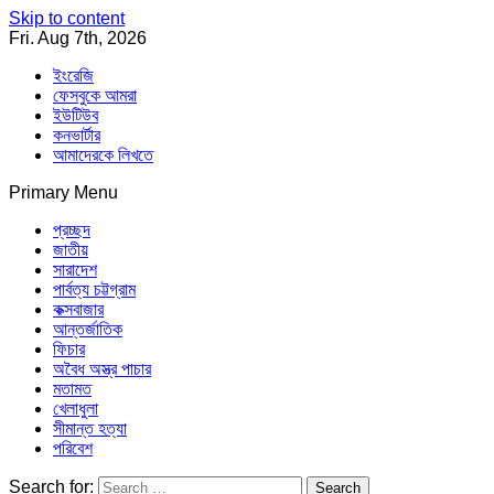
Skip to content
Fri. Aug 7th, 2026
ইংরেজি
ফেসবুকে আমরা
ইউটিউব
কনভার্টার
আমাদেরকে লিখতে
Primary Menu
Southeast Asia Journal
In Search of the Truth
Southeast Asia Journal
প্রচ্ছদ
জাতীয়
সারাদেশ
পার্বত্য চট্টগ্রাম
কক্সবাজার
আন্তর্জাতিক
ফিচার
অবৈধ অস্ত্র পাচার
মতামত
খেলাধুলা
সীমান্ত হত্যা
পরিবেশ
Search for: