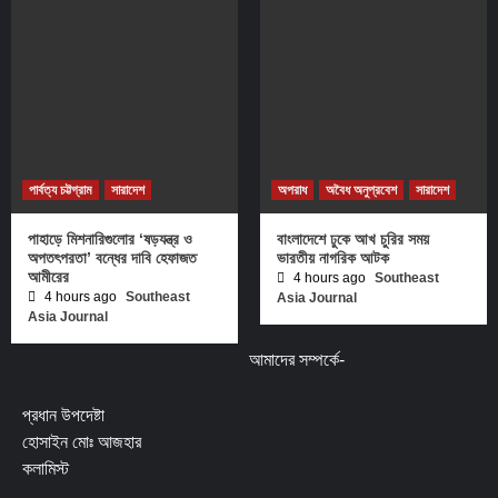
পার্বত্য চট্টগ্রাম
সারাদেশ
অপরাধ
অবৈধ অনুপ্রবেশ
সারাদেশ
পাহাড়ে মিশনারিগুলোর ‘ষড়যন্ত্র ও
বাংলাদেশে ঢুকে আখ চুরির সময়
অপতৎপরতা’ বন্ধের দাবি হেফাজত
ভারতীয় নাগরিক আটক
আমীরের
4 hours ago
Southeast
4 hours ago
Southeast
Asia Journal
Asia Journal
আমাদের সম্পর্কে-
প্রধান উপদেষ্টা
হোসাইন মোঃ আজহার
কলামিস্ট