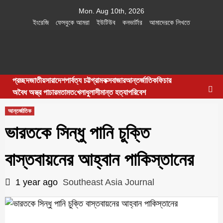
Skip
Mon. Aug 10th, 2026
to
ইংরেজি
ফেসবুকে আমরা
ইউটিউব
কনভার্টার
আমাদেরকে লিখতে
content
Southeast Asia
IN SEARCH OF THE TRUTH
প্রচ্ছদ
জাতীয়
সারাদেশ
পার্বত্য চট্টগ্রাম
কক্সবাজার
আন্তর্জাতিক
ফিচার
Journal
অবৈধ অস্ত্র পাচার
মতামত
খেলাধুলা
সীমান্ত হত্যা
পরিবেশ
আন্তর্জাতিক
ভারতকে সিন্ধু পানি চুক্তি
বাস্তবায়নের আহ্বান পাকিস্তানের
1 year ago
Southeast Asia Journal