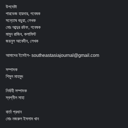
উপদেষ্টা
পারভেজ হায়দার, গবেষক
সন্তোষ বড়ুয়া, লেখক
মোঃ আব্দুর রউফ, গবেষক
মামুন রাজিব, কলামিস্ট
জয়নুল আবেদীন, লেখক
আমাদের ইমেইল- southeastasiajournal@gmail.com
সম্পাদক
শিমুল মাহমুদ
নির্বাহী সম্পাদক
স্বপ্নীল সাহা
বার্তা প্রধান
মোঃ নজরুল ইসলাম খান