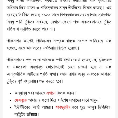
সিন্ধু নদের অববাহিকায় প্রবাহিত ভারতীয় নদীগুলোর পানি ব্যবহারের
অধিকার নিয়ে ভারত ও পাকিস্তানের মধ্যে দীর্ঘদিনের বিরোধ রয়েছে। এই
ব্যবহার নির্ধারিত হয়েছে ১৯৬০ সালে বিশ্বব্যাংকের মধ্যস্থতায় স্বাক্ষরিত
সিন্ধু পানি চুক্তির মাধ্যমে, যেখানে কোনো পক্ষ একতরফাভাবে চুক্তি
বাতিল বা স্থগিত করতে পারে না।
পাকিস্তান আগেই পিসিএ-এর সম্পূরক রায়কে স্বাগত জানিয়েছে এবং
বলেছে, এতে আদালতের এখতিয়ার নিশ্চিত হয়েছে।
পাকিস্তানের পক্ষ থেকে ভারতকে স্পষ্ট বার্তা দেওয়া হয়েছে যে, চুক্তিভঙ্গ
বা একতরফা সিদ্ধান্ত কোনোভাবেই মেনে নেওয়া হবে না এবং
আন্তর্জাতিক আইনের প্রতি সম্মান বজায় রাখার জন্য ভারতকে আবারও
চুক্তির পূর্ণ বাস্তবায়ন শুরু করতে হবে।
অন্যান্য খবর জানতে
এখানে
ক্লিক করুন।
ফেসবুকে
আমাদের ফলো দিয়ে সর্বশেষ সংবাদের সাথে থাকুন।
ইউটিউবেও আছি আমরা।
সাবস্ক্রাইব
করে ঘুরে আসুন ডিজিটাল
কন্টেন্টের দুনিয়ায়।