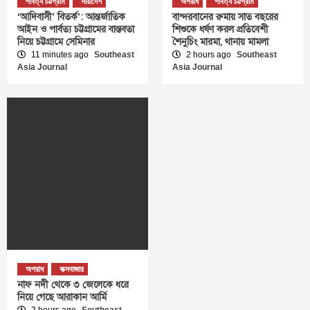
পার্বত্য চট্টগ্রাম
সারাদেশ
অপরাধ
পার্বত্য চট্টগ্রাম
‘আদিবাসী’ বিতর্ক’: আন্তর্জাতিক
বান্দরবানের রুমায় সাত বছরের
আইন ও পার্বত্য চট্টগ্রামের বাস্তবতা
শিশুকে ধর্ষণ করল প্রতিবেশী
নিয়ে চট্টগ্রামে সেমিনার
শৈনুচিং মারমা, থানায় মামলা
11 minutes ago
Southeast
2 hours ago
Southeast
Asia Journal
Asia Journal
অপরাধ
কক্সবাজার
নাফ নদী থেকে ৩ জেলেকে ধরে
নিয়ে গেছে আরাকান আর্মি
2 hours ago
Southeast