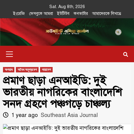
Skip
Sat. Aug 8th, 2026
to
ইংরেজি
ফেসবুকে আমরা
ইউটিউব
কনভার্টার
আমাদেরকে লিখতে
content
Southeast
IN SEARCH OF THE TRUTH
Primary
Asia Journal
Menu
অপরাধ
অবৈধ অনুপ্রবেশ
সারাদেশ
প্রমাণ ছাড়া এনআইডি: দুই
ভারতীয় নাগরিকের বাংলাদেশি
সনদ গ্রহণে পঞ্চগড়ে চাঞ্চল্য
1 year ago
Southeast Asia Journal