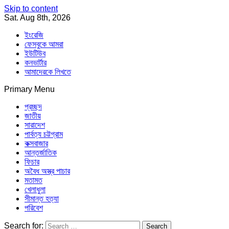
Skip to content
Sat. Aug 8th, 2026
ইংরেজি
ফেসবুকে আমরা
ইউটিউব
কনভার্টার
আমাদেরকে লিখতে
Primary Menu
Southeast Asia Journal
In Search of the Truth
Southeast Asia Journal
প্রচ্ছদ
জাতীয়
সারাদেশ
পার্বত্য চট্টগ্রাম
কক্সবাজার
আন্তর্জাতিক
ফিচার
অবৈধ অস্ত্র পাচার
মতামত
খেলাধুলা
সীমান্ত হত্যা
পরিবেশ
Search for: