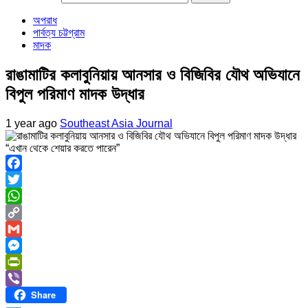
অপরাধ
পার্বত্য চট্টগ্রাম
মাদক
রাঙামাটির কলাবুনিয়ায় আনসার ও বিজিবির যৌথ অভিযানে
বিপুল পরিমাণ মাদক উদ্ধার
1 year ago
Southeast Asia Journal
“এখান থেকে শেয়ার করতে পারেন”
Facebook
Twitter
WhatsApp
Copy
Link
Gmail
Messenger
PrintFriendly
Share
Viber