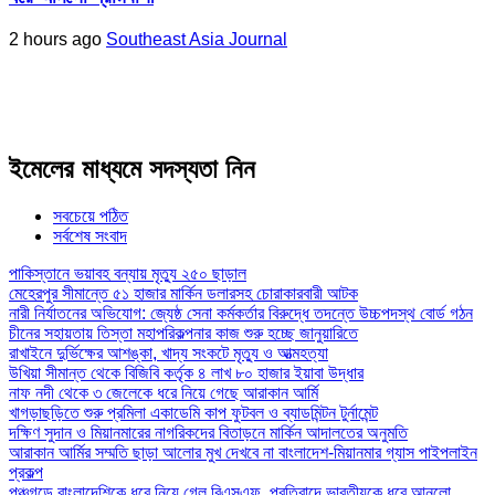
2 hours ago
Southeast Asia Journal
ইমেলের মাধ্যমে সদস্যতা নিন
সবচেয়ে পঠিত
সর্বশেষ সংবাদ
পাকিস্তানে ভয়াবহ বন্যায় মৃত্যু ২৫০ ছাড়াল
মেহেরপুর সীমান্তে ৫১ হাজার মার্কিন ডলারসহ চোরাকারবারী আটক
নারী নির্যাতনের অভিযোগ: জ্যেষ্ঠ সেনা কর্মকর্তার বিরুদ্ধে তদন্তে উচ্চপদস্থ বোর্ড গঠন
চীনের সহায়তায় তিস্তা মহাপরিকল্পনার কাজ শুরু হচ্ছে জানুয়ারিতে
রাখাইনে দুর্ভিক্ষের আশঙ্কা, খাদ্য সংকটে মৃত্যু ও আত্মহত্যা
উখিয়া সীমান্ত থেকে বিজিবি কর্তৃক ৪ লাখ ৮০ হাজার ইয়াবা উদ্ধার
নাফ নদী থেকে ৩ জেলেকে ধরে নিয়ে গেছে আরাকান আর্মি
খাগড়াছড়িতে শুরু প্রমিলা একাডেমি কাপ ফুটবল ও ব্যাডমিন্টন টুর্নামেন্ট
দক্ষিণ সুদান ও মিয়ানমারের নাগরিকদের বিতাড়নে মার্কিন আদালতের অনুমতি
আরাকান আর্মির সম্মতি ছাড়া আলোর মুখ দেখবে না বাংলাদেশ-মিয়ানমার গ্যাস পাইপলাইন
প্রকল্প
পঞ্চগড়ে বাংলাদেশিকে ধরে নিয়ে গেল বিএসএফ, প্রতিবাদে ভারতীয়কে ধরে আনলো