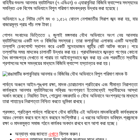
বাহিনীর শুভলং আনসার ব্যাটালিয়ন (৭ এবিএন) ও এ্যারাবুনিয়া বিজিবি ক্যাম্পের সদস্যদের
সমন্বিত এক বিশেষ অভিযানে বিপুল পরিমাণ মাদকদ্রব্য উদ্ধার করা হয়েছে।
অভিযানে ৯.৫ লিটার দেশি মদ ও ১,৫১২ বোতল নেশাজাতীয় সিরাপ জব্দ করা হয়, যার
বাজারমূল্য প্রায় পাঁচ লক্ষ টাকা।
গোপন সংবাদের ভিত্তিতে ২ জুলাই মঙ্গলবার যৌথ অভিযানে অংশ নেয় আনসার
ব্যাটালিয়নের একটি দল ও বিজিবির সদস্যরা। তারা কলাবুনিয়া এলাকায় একটি অস্থায়ী
তল্লাশি চেকপোস্ট স্থাপন করে একটি সন্দেহভাজন কান্ট্রি বোট আটক করেন। পরে
তল্লাশির সময় মাদকের চালানটি উদ্ধার করা হয়। প্রাথমিকভাবে জব্দকৃত পণ্যের কোনো
বৈধ কাগজপত্র দেখাতে না পারায় তা আইনানুগভাবে জব্দ করা হয় এবং পরবর্তীতে স্থানীয়
প্রশাসনের সঙ্গে সমন্বয়ের মাধ্যমে বিজিবি ক্যাম্পে হস্তান্তর করা হয়।
পার্বত্য অঞ্চলে আইন-শৃঙ্খলা রক্ষা, মাদক চোরাচালান প্রতিরোধ এবং সীমান্ত নিরাপত্তা
কার্যক্রমে আনসার ব্যাটালিয়নের সক্রিয় অংশগ্রহণ ইতোমধ্যেই স্থানীয়দের আস্থা
অর্জন করেছে। নিয়মিত টহল, গোয়েন্দা নজরদারি ও যৌথ অভিযানে অংশগ্রহণের মাধ্যমে
তারা পাহাড়ের নিরাপত্তা নিশ্চিত করতে ভূমিকা রাখছে।
প্রসঙ্গত, প্রতিকূল পার্বত্য পরিবেশে যৌথ বাহিনীর এই অভিযান মাদকবিরোধী কার্যক্রমকে
আরও বেগবান করবে বলে মনে করছেন সংশ্লিষ্টরা। এ ধরনের অভিযান ভবিষ্যৎ প্রজন্মকে
রক্ষা ও মাদকমুক্ত সমাজ গঠনে কার্যকর অবদান রাখবে বলে আশা করা হচ্ছে।
অন্যান্য খবর জানতে
এখানে
ক্লিক করুন।
ফেসবুকে
আমাদের ফলো দিয়ে সর্বশেষ সংবাদের সাথে থাকুন।