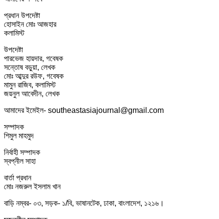
প্রধান উপদেষ্টা
হোসাইন মোঃ আজহার
কলামিস্ট
উপদেষ্টা
পারভেজ হায়দার, গবেষক
সন্তোষ বড়ুয়া, লেখক
মোঃ আব্দুর রউফ, গবেষক
মামুন রাজিব, কলামিস্ট
জয়নুল আবেদীন, লেখক
আমাদের ইমেইল- southeastasiajournal@gmail.com
সম্পাদক
শিমুল মাহমুদ
নির্বাহী সম্পাদক
স্বপ্নীল সাহা
বার্তা প্রধান
মোঃ নজরুল ইসলাম খান
বাড়ি নম্বর- ০৩, সড়ক- ১/বি, ভাষানটেক, ঢাকা, বাংলাদেশ, ১২১৬।