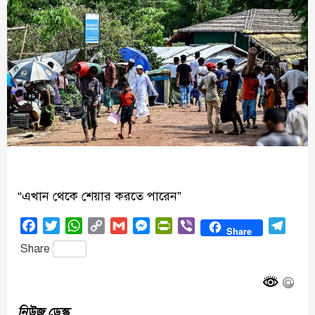
“এখান থেকে শেয়ার করতে পারেন”
Facebook
Twitter
WhatsApp
Copy
Gmail
Messenger
PrintFriendly
Viber
Tele
Share
Link
Share
নিউজ ডেস্ক