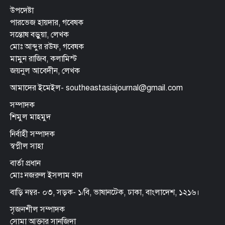
উপদেষ্টা
পারভেজ হায়দার, গবেষক
সন্তোষ বড়ুয়া, লেখক
মোঃ আব্দুর রউফ, গবেষক
মামুন রাজিব, কলামিস্ট
জয়নুল আবেদীন, লেখক
আমাদের ইমেইল- southeastasiajournal@gmail.com
সম্পাদক
শিমুল মাহমুদ
নির্বাহী সম্পাদক
স্বপ্নীল সাহা
বার্তা প্রধান
মোঃ নজরুল ইসলাম খান
বাড়ি নম্বর- ০৩, সড়ক- ১/বি, ভাষানটেক, ঢাকা, বাংলাদেশ, ১২১৬।
সৃজনশীল সম্পাদক
সোমা আক্তার সানজিদা