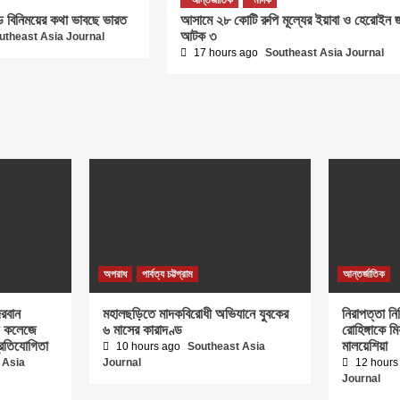
ণ্ড বিনিময়ের কথা ভাবছে ভারত
আসামে ২৮ কোটি রুপি মূল্যের ইয়াবা ও হেরোইন জব
আটক ৩
utheast Asia Journal
17 hours ago
Southeast Asia Journal
অপরাধ
পার্বত্য চট্টগ্রাম
আন্তর্জাতিক
দরবান
মহালছড়িতে মাদকবিরোধী অভিযানে যুবকের
নিরাপত্তা নি
ন্ড কলেজে
৬ মাসের কারাদণ্ড
রোহিঙ্গাকে ম
্রতিযোগিতা
মালয়েশিয়া
10 hours ago
Southeast Asia
 Asia
Journal
12 hours
Journal