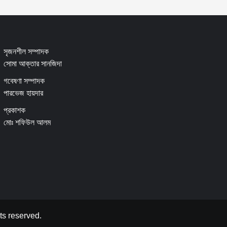
সৃজনশীল সম্পাদক
সোমা আক্তার সানজিদা
গবেষণা সম্পাদক
পারভেজ হায়দার
প্রকাশক
মোঃ শফিউল আলম
ts reserved.