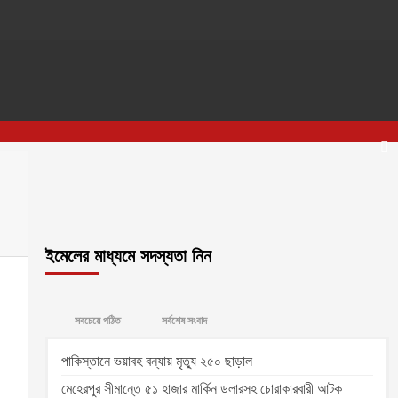
ইমেলের মাধ্যমে সদস্যতা নিন
সবচেয়ে পঠিত
সর্বশেষ সংবাদ
পাকিস্তানে ভয়াবহ বন্যায় মৃত্যু ২৫০ ছাড়াল
মেহেরপুর সীমান্তে ৫১ হাজার মার্কিন ডলারসহ চোরাকারবারী আটক