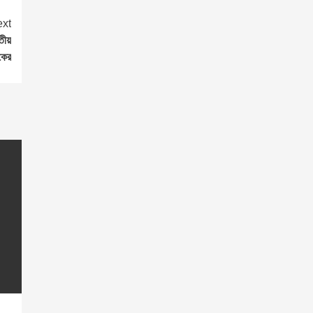
xt
রতীয়
কের