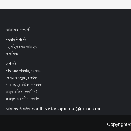
আমাদের সম্পর্কে-
প্রধান উপদেষ্টা
হোসাইন মোঃ আজহার
কলামিস্ট
উপদেষ্টা
পারভেজ হায়দার, গবেষক
সন্তোষ বড়ুয়া, লেখক
মোঃ আব্দুর রউফ, গবেষক
মামুন রাজিব, কলামিস্ট
জয়নুল আবেদীন, লেখক
আমাদের ইমেইল- southeastasiajournal@gmail.com
Copyright ©