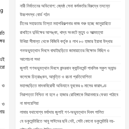
নারী নির্যাতনের অভিযোগ: জ্যেষ্ঠ সেনা কর্মকর্তার বিরুদ্ধে তদন্তে
উচ্চপদস্থ বোর্ড গঠন
চীনের সহায়তায় তিস্তা মহাপরিকল্পনার কাজ শুরু হচ্ছে জানুয়ারিতে
রাখাইনে দুর্ভিক্ষের আশঙ্কা, খাদ্য সংকটে মৃত্যু ও আত্মহত্যা
রতি
ষের
উখিয়া সীমান্ত থেকে বিজিবি কর্তৃক ৪ লাখ ৮০ হাজার ইয়াবা উদ্ধার
গনঅভ্যুত্থান দিবসে বাঘাইছড়িতে জামায়াতের বিক্ষোভ মিছিল ও
 এই
আলোচনা সভা
ারো
জুলাই গণঅভ্যুত্থান দিবসে বান্দরবান ক্যান্টনমেন্ট পাবলিক স্কুল অ্যান্ড
কলেজে চিত্রাঙ্কন, আবৃত্তি ও রচনা প্রতিযোগিতা
া ও
মহালছড়িতে মাদকবিরোধী অভিযানে যুবকের ৬ মাসের কারাদণ্ড
নিরাপত্তা নিশ্চিত না হলে ৫ হাজার রোহিঙ্গাকে মিয়ানমারে ফেরত পাঠাবে
না মালয়েশিয়া
া ও
নায়
লামায় যথাযোগ্য মর্যাদায় জুলাই গণ-অভ্যুত্থান দিবস পালিত
যে ডকুমেন্টারিতে আবু সাঈদের ছবি নেই, সেটা কোনো ডকুমেন্টারি নয়-