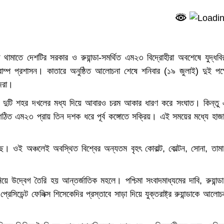
থামাতে দেশটির সরকার ও রুয়ান্ডা-সমর্থিত এম২৩ বিদ্রোহীরা অবশেষে যুদ্ধবি
ড ট্রাম্প প্রশাসন। কাতারে অনুষ্ঠিত আলোচনা শেষে শনিবার (১৯ জুলাই) দুই পক্
জিরা।
 ও বড় দুটি শহর দখলের মধ্য দিয়ে আবারও চরম আকার ধারণ করে সংঘাত। কিন্তু
িত এম২৩ প্রায় তিন দশক ধরে পূর্ব কঙ্গোতে সক্রিয়। এই সময়ের মধ্যে হাজ
য় রেখেছে। ওই অঞ্চলেই অবস্থিত বিশ্বের অন্যতম বৃহৎ কোবাল্ট, কোল্টন, সোনা, তাম
 উদ্বেগ তৈরি হয় আন্তর্জাতিক মহলে। পশ্চিমা সংবাদমাধ্যমের দাবি, রুয়ান্ড
িডেন্ট ফেলিক্স শিসেকেদির প্রস্তাবে সাড়া দিয়ে যুক্তরাষ্ট্র রুয়ান্ডাকে আলোচ