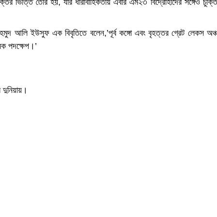
ন্তিচুক্তির ভিত্তি তৈরি হয়, যার ধারাবাহিকতায় এবার এম২৩ বিদ্রোহীদের সঙ্গেও চুক্ত
মুদ আলি ইউসুফ এক বিবৃতিতে বলেন,’পূর্ব কঙ্গো এবং বৃহত্তর গ্রেট লেকস অঞ্
সিক পদক্ষেপ।’
র দুনিয়ায়।