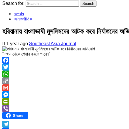
Search for:
অপরাধ
আন্তর্জাতিক
হরিয়ানায় বাংলাভাষী মুসলিমদের আটক করে নির্যাতনের অভ
1 year ago
Southeast Asia Journal
“এখান থেকে শেয়ার করতে পারেন”
Facebook
Twitter
WhatsApp
Copy
Link
Gmail
Messenger
PrintFriendly
Share
Viber