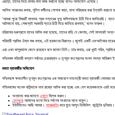
এছাড়া, তাদের দিয়ে থানার নানা কাজ করানো হচ্ছে বলেও অভিযোগ এসেছে।
আসিফ ফারুকের কথায়, পুলিশ কর্মীদের পোশাক কাচা, থানা পরিষ্কার করা ইত্যাদি করা
‘আমরা পুরো বিষয়টি মালদায় শ্রম দপ্তরের যুগ্ম কমিশনারকে চিঠি লিখে জানিয়েছি। যা
আটকানো যায়, সেজন্যই সরকারি স্তরে চিঠি দিয়ে জানিয়ে রাখলাম,’ বলেন ফারুক।
হরিয়ানার গুরুগ্রামে যাদের আটক করা হয়েছে, তাদের বাড়ি যে জেলায়, সেই মালদারই অন্য 
পরিযায়ী শ্রমিক ঐক্য মঞ্চ বলছে, এই ছয়জনের বিরুদ্ধে ২ জুলাই একটি এফআইআর দায়ের 
এরা এখন কাপুরথালা জেলে রয়েছেন বলে জানান তিনি। তার কথায়, এরা খুবই গরিব, শ্রমি
পশ্চিমবঙ্গ পরিযায়ী কল্যাণ পর্ষদের চেয়ারম্যান ও তৃণমূল কংগ্রেসের সংসদ সদস্য সামির
মমতা ব্যানার্জীর অভিযোগ
পশ্চিমবঙ্গে ক্ষমতাসীন তৃণমূল কংগ্রেসের এক সমাবেশে দলনেত্রী মমতা ব্যানার্জী সোমবা
পশ্চিমবঙ্গের অনেক বাসিন্দাকে নানা রাজ্যে আটক করা হচ্ছে এবং বেশ কয়েকজনকে এরই ম
অন্যান্য খবর জানতে
এখানে
ক্লিক করুন।
ফেসবুকে
আমাদের ফলো দিয়ে সর্বশেষ সংবাদের সাথে থাকুন।
ইউটিউবেও আছি আমরা।
সাবস্ক্রাইব
করে ঘুরে আসুন ডিজিটাল কন্টেন্টের দুনিয়ায়।