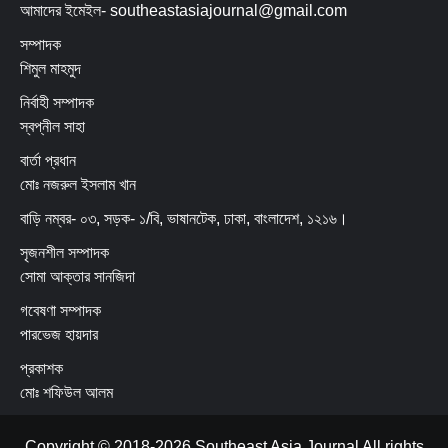
আমাদের ইমেইল- southeastasiajournal@gmail.com
সম্পাদক
শিমুল মাহমুদ
নির্বাহী সম্পাদক
স্বপ্নীল সাহা
বার্তা প্রধান
মোঃ নজরুল ইসলাম খান
বাড়ি নম্বর- ০৩, সড়ক- ১/বি, ভাষানটেক, ঢাকা, বাংলাদেশ, ১২১৬।
সৃজনশীল সম্পাদক
সোমা আক্তার সানজিদা
গবেষণা সম্পাদক
পারভেজ হায়দার
প্রকাশক
মোঃ শফিউল আলম
Copyright © 2018-2026 Southeast Asia Journal All rights