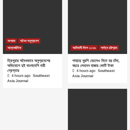
অপরাধ
অবৈধ অনুপ্রবেশ
আন্তর্জাতিক
আদিবাসী দিবস ২০২৬
পার্বত্য চট্টগ্রাম
ত্রিপুরায় অবৈধভাবে অনুপ্রবেশের
পাহাড়ে মুরগি বেচলেও দিতে হয় চাঁদা,
অভিযোগে দুই বাংলাদেশি নারী
বছরে লেনদেন হাজার কোটি টাকা
গ্রেপ্তার
4 hours ago
Southeast
4 hours ago
Southeast
Asia Journal
Asia Journal