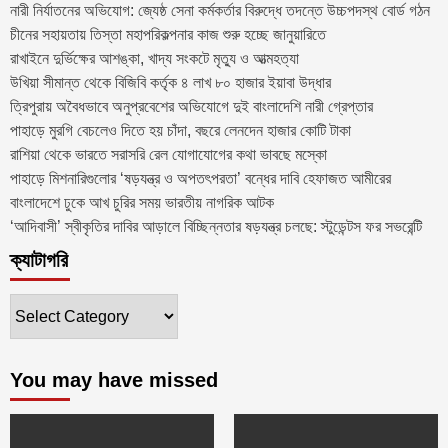
নারী নির্যাতনের অভিযোগ: জ্যেষ্ঠ সেনা কর্মকর্তার বিরুদ্ধে তদন্তে উচ্চপদস্থ বোর্ড গঠন
চীনের সহায়তায় তিস্তা মহাপরিকল্পনার কাজ শুরু হচ্ছে জানুয়ারিতে
রাখাইনে দুর্ভিক্ষের আশঙ্কা, খাদ্য সংকটে মৃত্যু ও আত্মহত্যা
উখিয়া সীমান্ত থেকে বিজিবি কর্তৃক ৪ লাখ ৮০ হাজার ইয়াবা উদ্ধার
ত্রিপুরায় অবৈধভাবে অনুপ্রবেশের অভিযোগে দুই বাংলাদেশি নারী গ্রেপ্তার
পাহাড়ে মুরগি বেচলেও দিতে হয় চাঁদা, বছরে লেনদেন হাজার কোটি টাকা
রাশিয়া থেকে ভারতে সরাসরি রেল যোগাযোগের কথা ভাবছে মস্কো
পাহাড়ে মিশনারিগুলোর ‘ষড়যন্ত্র ও অপতৎপরতা’ বন্ধের দাবি হেফাজত আমীরের
বাংলাদেশে ঢুকে আখ চুরির সময় ভারতীয় নাগরিক আটক
‘আদিবাসী’ স্বীকৃতির দাবির আড়ালে বিচ্ছিন্নতার ষড়যন্ত্র চলছে: স্টুডেন্টস ফর সভরেন্টি
ক্যাটাগরি
ক্যাটাগরি
You may have missed