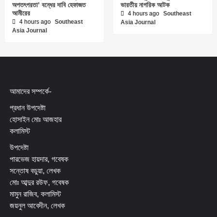
অপতৎপরতা’ বন্ধের দাবি হেফাজত
ভারতীয় নাগরিক আটক
আমীরের
4 hours ago
Southeast
4 hours ago
Southeast
Asia Journal
Asia Journal
আমাদের সম্পর্কে-
প্রধান উপদেষ্টা
হোসাইন মোঃ আজহার
কলামিস্ট
উপদেষ্টা
পারভেজ হায়দার, গবেষক
সন্তোষ বড়ুয়া, লেখক
মোঃ আব্দুর রউফ, গবেষক
মামুন রাজিব, কলামিস্ট
জয়নুল আবেদীন, লেখক