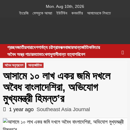
Skip
Mon. Aug 10th, 2026
to
ইংরেজি
ফেসবুকে আমরা
ইউটিউব
কনভার্টার
আমাদেরকে লিখতে
content
Southeast
IN SEARCH OF THE TRUTH
প্রচ্ছদ
জাতীয়
সারাদেশ
পার্বত্য চট্টগ্রাম
কক্সবাজার
আন্তর্জাতিক
ফিচার
Asia Journal
অবৈধ অস্ত্র পাচার
মতামত
খেলাধুলা
সীমান্ত হত্যা
পরিবেশ
অবৈধ অনুপ্রবেশ
আন্তর্জাতিক
আসামে ১০ লাখ একর জমি দখলে
অবৈধ বাংলাদেশিরা, অভিযোগ
মুখ্যমন্ত্রী হিমন্ত’র
1 year ago
Southeast Asia Journal