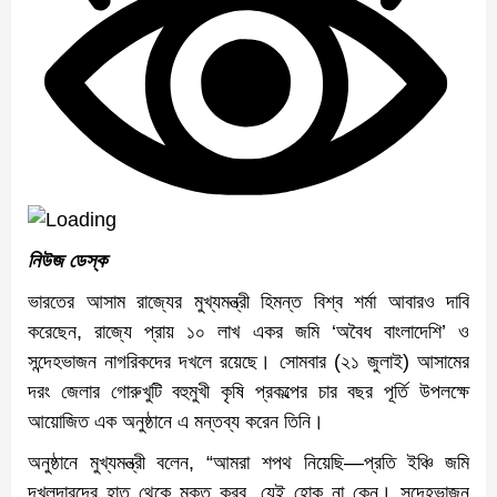
নিউজ ডেস্ক
ভারতের আসাম রাজ্যের মুখ্যমন্ত্রী হিমন্ত বিশ্ব শর্মা আবারও দাবি
করেছেন, রাজ্যে প্রায় ১০ লাখ একর জমি ‘অবৈধ বাংলাদেশি’ ও
সন্দেহভাজন নাগরিকদের দখলে রয়েছে। সোমবার (২১ জুলাই) আসামের
দরং জেলার গোরুখুটি বহুমুখী কৃষি প্রকল্পের চার বছর পূর্তি উপলক্ষে
আয়োজিত এক অনুষ্ঠানে এ মন্তব্য করেন তিনি।
অনুষ্ঠানে মুখ্যমন্ত্রী বলেন, “আমরা শপথ নিয়েছি—প্রতি ইঞ্চি জমি
দখলদারদের হাত থেকে মুক্ত করব, যেই হোক না কেন। সন্দেহভাজন