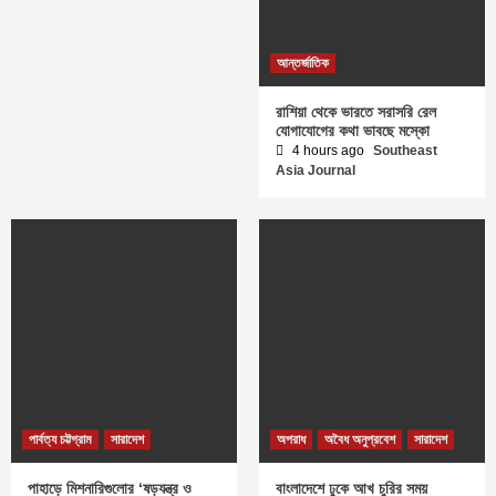
আন্তর্জাতিক
রাশিয়া থেকে ভারতে সরাসরি রেল
যোগাযোগের কথা ভাবছে মস্কো
4 hours ago
Southeast
Asia Journal
পার্বত্য চট্টগ্রাম
সারাদেশ
অপরাধ
অবৈধ অনুপ্রবেশ
সারাদেশ
পাহাড়ে মিশনারিগুলোর ‘ষড়যন্ত্র ও
বাংলাদেশে ঢুকে আখ চুরির সময়