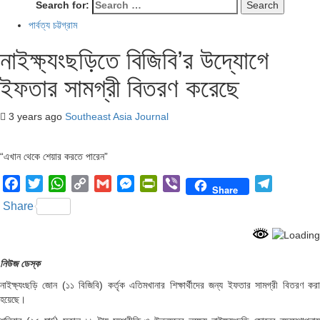
Search for:
পার্বত্য চট্টগ্রাম
নাইক্ষ্যংছড়িতে বিজিবি’র উদ্যোগে
ইফতার সামগ্রী বিতরণ করেছে
3 years ago
Southeast Asia Journal
“এখান থেকে শেয়ার করতে পারেন”
Facebook
Twitter
WhatsApp
Copy
Gmail
Messenger
PrintFriendly
Viber
Telegram
Share
Link
Share
নিউজ ডেস্ক
নাইক্ষ্যংছড়ি জোন (১১ বিজিবি) কর্তৃক এতিমখানার শিক্ষার্থীদের জন্য ইফতার সামগ্রী বিতরণ করা
হয়েছে।