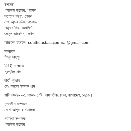
উপদেষ্টা
পারভেজ হায়দার, গবেষক
সন্তোষ বড়ুয়া, লেখক
মোঃ আব্দুর রউফ, গবেষক
মামুন রাজিব, কলামিস্ট
জয়নুল আবেদীন, লেখক
আমাদের ইমেইল- southeastasiajournal@gmail.com
সম্পাদক
শিমুল মাহমুদ
নির্বাহী সম্পাদক
স্বপ্নীল সাহা
বার্তা প্রধান
মোঃ নজরুল ইসলাম খান
বাড়ি নম্বর- ০৩, সড়ক- ১/বি, ভাষানটেক, ঢাকা, বাংলাদেশ, ১২১৬।
সৃজনশীল সম্পাদক
সোমা আক্তার সানজিদা
গবেষণা সম্পাদক
পারভেজ হায়দার