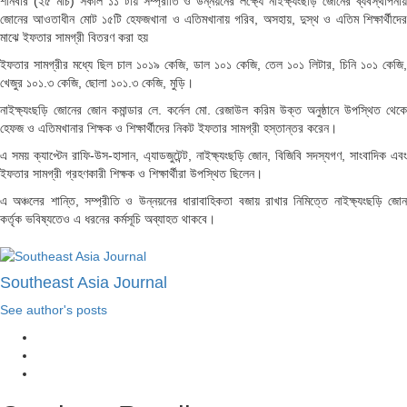
শনিবার (২৫ মার্চ) সকাল ১১ টায় সম্প্রীতি ও উন্নয়নের লক্ষ্যে নাইক্ষ্যংছড়ি জোনের ব্যবস্থাপনায়
জোনের আওতাধীন মোট ১৫টি হেফজখানা ও এতিমখানায় গরিব, অসহায়, দুস্থ ও এতিম শিক্ষার্থীদের
মাঝে ইফতার সামগ্রী বিতরণ করা হয়
ইফতার সামগ্রীর মধ্যে ছিল চাল ১০১৯ কেজি, ডাল ১০১ কেজি, তেল ১০১ লিটার, চিনি ১০১ কেজি,
খেজুর ১০১.৩ কেজি, ছোলা ১০১.৩ কেজি, মুড়ি।
নাইক্ষ্যংছড়ি জোনের জোন কমান্ডার লে. কর্নেল মো. রেজাউল করিম উক্ত অনুষ্ঠানে উপস্থিত থেকে
হেফজ ও এতিমখানার শিক্ষক ও শিক্ষার্থীদের নিকট ইফতার সামগ্রী হস্তান্তর করেন।
এ সময় ক্যাপ্টেন রাফি-উস-হাসান, এ্যাডজুটেন্ট, নাইক্ষ্যংছড়ি জোন, বিজিবি সদস্যগণ, সাংবাদিক এবং
ইফতার সামগ্রী গ্রহণকারী শিক্ষক ও শিক্ষার্থীরা উপস্থিত ছিলেন।
এ অঞ্চলের শান্তি, সম্প্রীতি ও উন্নয়নের ধারাবাহিকতা বজায় রাখার নিমিত্তে নাইক্ষ্যংছড়ি জোন
কর্তৃক ভবিষ্যতেও এ ধরনের কর্মসূচি অব্যাহত থাকবে।
Southeast Asia Journal
See author's posts