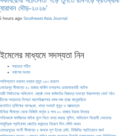
াদকবিরোধী সচেতনতা গড়ে তুলতে রামগড়ে ব্যতিক্রমী
ম্যারাথন দৌড়-২০২৬’
5 hours ago
Southeast Asia Journal
ইমেলের মাধ্যমে সদস্যতা নিন
সবচেয়ে পঠিত
সর্বশেষ সংবাদ
পাকিস্তানে ভয়াবহ বন্যায় মৃত্যু ২৫০ ছাড়াল
মেহেরপুর সীমান্তে ৫১ হাজার মার্কিন ডলারসহ চোরাকারবারী আটক
নারী নির্যাতনের অভিযোগ: জ্যেষ্ঠ সেনা কর্মকর্তার বিরুদ্ধে তদন্তে উচ্চপদস্থ বোর্ড গঠন
চীনের সহায়তায় তিস্তা মহাপরিকল্পনার কাজ শুরু হচ্ছে জানুয়ারিতে
রাখাইনে দুর্ভিক্ষের আশঙ্কা, খাদ্য সংকটে মৃত্যু ও আত্মহত্যা
উখিয়া সীমান্ত থেকে বিজিবি কর্তৃক ৪ লাখ ৮০ হাজার ইয়াবা উদ্ধার
পশ্চিমবঙ্গে মসজিদের মাইক খুলে নিতে বাধ্য করছে পুলিশ, অভিযোগ বিরোধী নেতাদের
সামুদ্রিক প্রতিরক্ষা জোটের কমান্ডার নিয়োগ দিল সৌদি আরব
মেহেরপুরের গাংনী সীমান্তে ৫ জনকে পুশ ইনের চেষ্টা, বিজিবির প্রতিরোধে ব্যর্থ
পাকিস্তানে প্রধান ৩ শহরের বাইরে সংবাদ সংগ্রহে বিদেশি গণমাধ্যমের ওপর বিধিনিষেধ