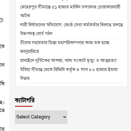
মেহেরপুর সীমান্তে ৫১ হাজার মার্কিন ডলারসহ চোরাকারবারী
আটক
নারী নির্যাতনের অভিযোগ: জ্যেষ্ঠ সেনা কর্মকর্তার বিরুদ্ধে তদন্তে
উচ্চপদস্থ বোর্ড গঠন
চীনের সহায়তায় তিস্তা মহাপরিকল্পনার কাজ শুরু হচ্ছে
হার
জানুয়ারিতে
রাখাইনে দুর্ভিক্ষের আশঙ্কা, খাদ্য সংকটে মৃত্যু ও আত্মহত্যা
ধান
উখিয়া সীমান্ত থেকে বিজিবি কর্তৃক ৪ লাখ ৮০ হাজার ইয়াবা
উদ্ধার
ৃষি
ক্যাটাগরি
ছে।
রতে
ক্যাটাগরি
লোর