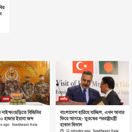
বির
ধ
মাদক
জাতীয়
র নাইক্ষ্যংছড়িতে বিজিবির
বাংলাদেশ হারিয়ে যাচ্ছিল, এখন আবার
০ হাজার ইয়াবা জব্দ
ফিরে আসছে- তুরস্কের পররাষ্ট্রমন্ত্রী
হাকান ফিদান
es ago
Southeast Asia
11 minutes ago
Southeast Asia