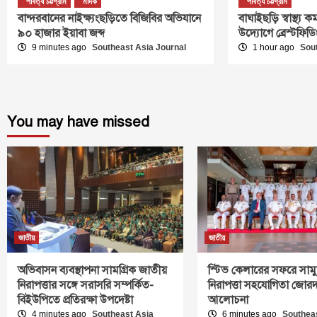
পার্বত্য চট্টগ্রাম
মাদক
পার্বত্য চট্টগ্রাম
বান্দরবানের নাইক্ষ্যংছড়িতে বিজিবির অভিযানে
বাঘাইছড়ি স্বাস্থ্য
৯০ হাজার ইয়াবা জব্দ
উদ্যোগে ব্রেস্টফিডি
9 minutes ago
Southeast Asia Journal
1 hour ago
Sou
You may have missed
জাতীয়
জাতীয়
অভিবাসন ব্যবস্থাপনা সামগ্রিক জাতীয়
স্টিভ কেলারের সফরে সামুদ
নিরাপত্তার সঙ্গে সরাসরি সম্পর্কিত-
নিরাপত্তা সহযোগিতা জোরদ
বিইউপিতে প্রতিরক্ষা উপদেষ্টা
আলোচনা
4 minutes ago
Southeast Asia
6 minutes ago
Southea