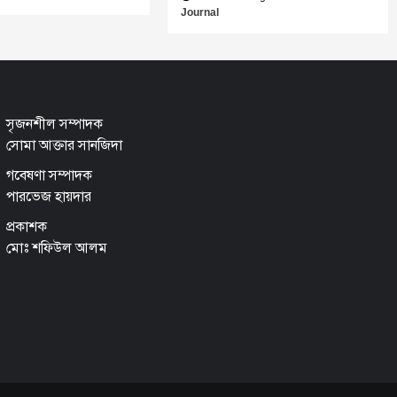
Journal
সৃজনশীল সম্পাদক
সোমা আক্তার সানজিদা
গবেষণা সম্পাদক
পারভেজ হায়দার
প্রকাশক
মোঃ শফিউল আলম