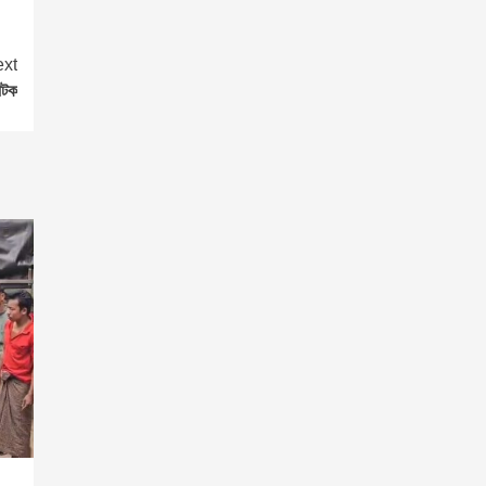
xt
আটক