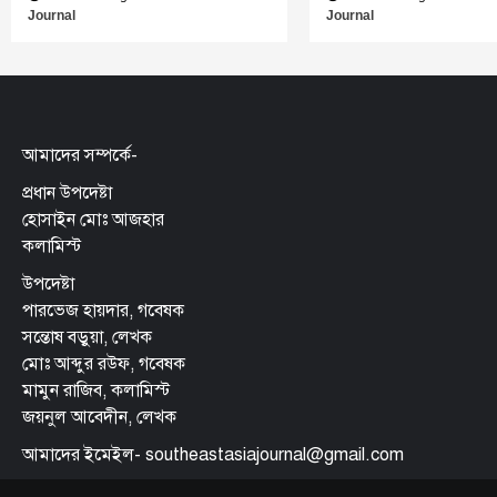
Journal
Journal
আমাদের সম্পর্কে-
প্রধান উপদেষ্টা
হোসাইন মোঃ আজহার
কলামিস্ট
উপদেষ্টা
পারভেজ হায়দার, গবেষক
সন্তোষ বড়ুয়া, লেখক
মোঃ আব্দুর রউফ, গবেষক
মামুন রাজিব, কলামিস্ট
জয়নুল আবেদীন, লেখক
আমাদের ইমেইল- southeastasiajournal@gmail.com