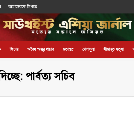
র
আমাদেরকে লিখতে
ক
ফিচার
অবৈধ অস্ত্র পাচার
মতামত
খেলাধুলা
সীমান্ত হত্যা
িচ্ছে: পার্বত্য সচিব