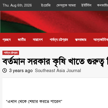
Skip
Thu. Aug 6th, 2026
ইংরেজি
ফেসবুকে আমরা
ইউটিউব
কনভার্টা
to
content
Southeast
IN SEARCH OF THE TRUTH
Asia Journal
প্রচ্ছদ
জাতীয়
সারাদেশ
পার্বত্য চট্টগ্রাম
কক্সবাজার
আন্তর্জাতি
পার্বত্য চট্টগ্রাম
বর্তমান সরকার কৃষি খাতে গুরুত্ব দ
3 years ago
Southeast Asia Journal
“এখান থেকে শেয়ার করতে পারেন”