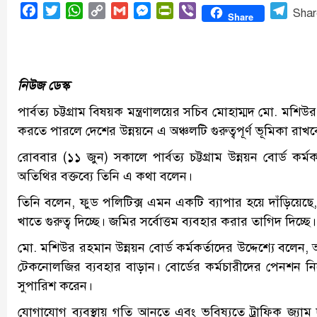
Facebook
Twitter
WhatsApp
Copy
Gmail
Messenger
PrintFriendly
Viber
Tele
Shar
Share
Link
নিউজ ডেস্ক
পার্বত্য চট্টগ্রাম বিষয়ক মন্ত্রণালয়ের সচিব মোহাম্মদ মো. মশি
করতে পারলে দেশের উন্নয়নে এ অঞ্চলটি গুরুত্বপূর্ণ ভূমিকা রাখব
রোববার (১১ জুন) সকালে পার্বত্য চট্টগ্রাম উন্নয়ন বোর্ড কর
অতিথির বক্তব্যে তিনি এ কথা বলেন।
তিনি বলেন, ফুড পলিটিক্স এমন একটি ব্যাপার হয়ে দাঁড়িয়েছে
খাতে গুরুত্ব দিচ্ছে। জমির সর্বোত্তম ব্যবহার করার তাগিদ দিচ্ছে।
মো. মশিউর রহমান উন্নয়ন বোর্ড কর্মকর্তাদের উদ্দেশ্যে বলেন
টেকনোলজির ব্যবহার বাড়ান। বোর্ডের কর্মচারীদের পেনশন নি
সুপারিশ করেন।
যোগাযোগ ব্যবস্থায় গতি আনতে এবং ভবিষ্যতে ট্রাফিক জ্যাম 