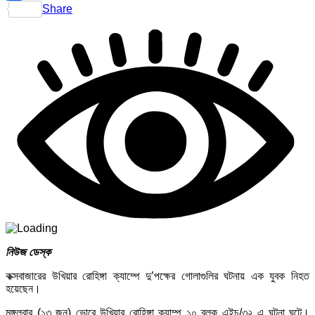
Share
নিউজ ডেস্ক
কক্সবাজারের উখিয়ার রোহিঙ্গা ক্যাম্পে দু’পক্ষের গোলাগুলির ঘটনায় এক যুবক নিহত
হয়েছেন।
মঙ্গলবার (১৩ জুন) ভোরে উখিয়ার রোহিঙ্গা ক্যাম্প ১০ ব্লক এইচ/৩২ এ ঘটনা ঘটে।