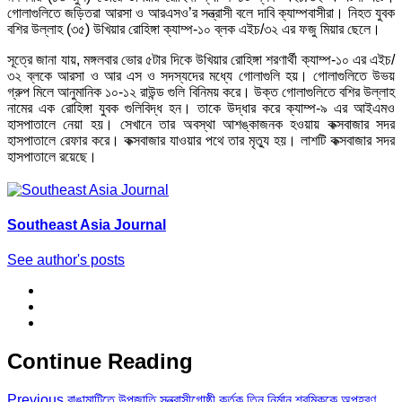
গোলাগুলিতে জড়িতরা আরসা ও আরএসও’র সন্ত্রাসী বলে দাবি ক্যাম্পবাসীরা। নিহত যুবক
বশির উল্লাহ (৩৫) উখিয়ার রোহিঙ্গা ক্যাম্প-১০ ব্লক এইচ/৩২ এর ফজু মিয়ার ছেলে।
সূত্রে জানা যায়, মঙ্গলবার ভোর ৫টার দিকে উখিয়ার রোহিঙ্গা শরণার্থী ক্যাম্প-১০ এর এইচ/
৩২ ব্লকে আরসা ও আর এস ও সদস্যদের মধ্যে গোলাগুলি হয়। গোলাগুলিতে উভয়
গ্রুপ মিলে আনুমানিক ১০-১২ রাউন্ড গুলি বিনিময় করে। উক্ত গোলাগুলিতে বশির উল্লাহ
নামের এক রোহিঙ্গা যুবক গুলিবিদ্ধ হন। তাকে উদ্ধার করে ক্যাম্প-৯ এর আইএমও
হাসপাতালে নেয়া হয়। সেখানে তার অবস্থা আশঙ্কাজনক হওয়ায় কক্সবাজার সদর
হাসপাতালে রেফার করে। কক্সবাজার যাওয়ার পথে তার মৃত্যু হয়। লাশটি কক্সবাজার সদর
হাসপাতালে রয়েছে।
Southeast Asia Journal
See author's posts
Continue Reading
Previous
রাঙামাটিতে উপজাতি সন্ত্রাসীগোষ্ঠী কর্তৃক তিন নির্মান শ্রমিককে অপহরণ