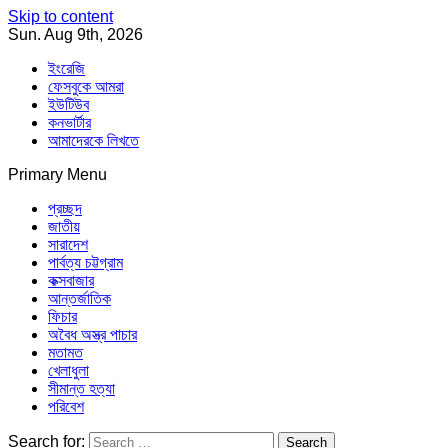
Skip to content
Sun. Aug 9th, 2026
ইংরেজি
ফেসবুকে আমরা
ইউটিউব
কনভার্টার
আমাদেরকে লিখতে
Primary Menu
Southeast Asia Journal
In Search of the Truth
Southeast Asia Journal
প্রচ্ছদ
জাতীয়
সারাদেশ
পার্বত্য চট্টগ্রাম
কক্সবাজার
আন্তর্জাতিক
ফিচার
অবৈধ অস্ত্র পাচার
মতামত
খেলাধুলা
সীমান্ত হত্যা
পরিবেশ
Search for: