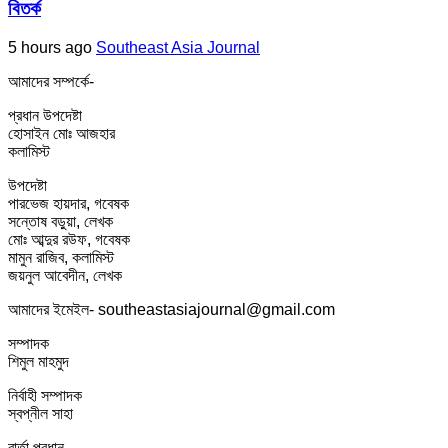
বিতর্ক
5 hours ago
Southeast Asia Journal
আমাদের সম্পর্কে-
প্রধান উপদেষ্টা
হোসাইন মোঃ আজহার
কলামিস্ট
উপদেষ্টা
পারভেজ হায়দার, গবেষক
সন্তোষ বড়ুয়া, লেখক
মোঃ আব্দুর রউফ, গবেষক
মামুন রাজিব, কলামিস্ট
জয়নুল আবেদীন, লেখক
আমাদের ইমেইল- southeastasiajournal@gmail.com
সম্পাদক
শিমুল মাহমুদ
নির্বাহী সম্পাদক
স্বপ্নীল সাহা
বার্তা প্রধান