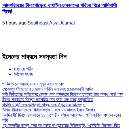
আত্মপরিচয়ের টানাপোড়েন: রাখাইন-চাকমাদের পরিচয় ঘিরে আদিবাসী
বিতর্ক
5 hours ago
Southeast Asia Journal
ইমেলের মাধ্যমে সদস্যতা নিন
সবচেয়ে পঠিত
সর্বশেষ সংবাদ
পাকিস্তানে ভয়াবহ বন্যায় মৃত্যু ২৫০ ছাড়াল
মেহেরপুর সীমান্তে ৫১ হাজার মার্কিন ডলারসহ চোরাকারবারী আটক
নারী নির্যাতনের অভিযোগ: জ্যেষ্ঠ সেনা কর্মকর্তার বিরুদ্ধে তদন্তে উচ্চপদস্থ বোর্ড গঠন
চীনের সহায়তায় তিস্তা মহাপরিকল্পনার কাজ শুরু হচ্ছে জানুয়ারিতে
রাখাইনে দুর্ভিক্ষের আশঙ্কা, খাদ্য সংকটে মৃত্যু ও আত্মহত্যা
উখিয়া সীমান্ত থেকে বিজিবি কর্তৃক ৪ লাখ ৮০ হাজার ইয়াবা উদ্ধার
‘আদিবাসী’ দিবসে বান্দরবানে ১১ নৃ-গোষ্ঠীর বর্ণাঢ্য আয়োজন, শান্তিচুক্তি বাস্তবায়নের
দাবি
প্রধানমন্ত্রীর উদ্বোধনের অপেক্ষায় কাপ্তাইয়ের মিতিঙ্গাছড়ি, ‘এসডিজি ভিলেজ’ ঘিরে