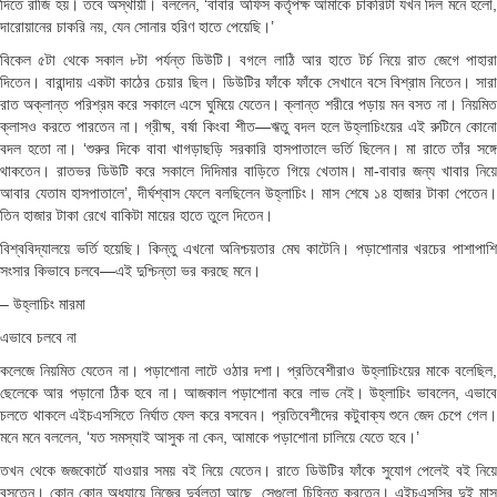
দিতে রাজি হয়। তবে অস্থায়ী। বললেন, ‘বাবার অফিস কর্তৃপক্ষ আমাকে চাকরিটা যখন দিল মনে হলো,
দারোয়ানের চাকরি নয়, যেন সোনার হরিণ হাতে পেয়েছি।’
বিকেল ৫টা থেকে সকাল ৮টা পর্যন্ত ডিউটি। বগলে লাঠি আর হাতে টর্চ নিয়ে রাত জেগে পাহারা
দিতেন। বারান্দায় একটা কাঠের চেয়ার ছিল। ডিউটির ফাঁকে ফাঁকে সেখানে বসে বিশ্রাম নিতেন। সারা
রাত অক্লান্ত পরিশ্রম করে সকালে এসে ঘুমিয়ে যেতেন। ক্লান্ত শরীরে পড়ায় মন বসত না। নিয়মিত
ক্লাসও করতে পারতেন না। গ্রীষ্ম, বর্ষা কিংবা শীত—ঋতু বদল হলে উহ্লাচিংয়ের এই রুটিনে কোনো
বদল হতো না। ‘শুরুর দিকে বাবা খাগড়াছড়ি সরকারি হাসপাতালে ভর্তি ছিলেন। মা রাতে তাঁর সঙ্গে
থাকতেন। রাতভর ডিউটি করে সকালে দিদিমার বাড়িতে গিয়ে খেতাম। মা-বাবার জন্য খাবার নিয়ে
আবার যেতাম হাসপাতালে’, দীর্ঘশ্বাস ফেলে বলছিলেন উহ্লাচিং। মাস শেষে ১৪ হাজার টাকা পেতেন।
তিন হাজার টাকা রেখে বাকিটা মায়ের হাতে তুলে দিতেন।
বিশ্ববিদ্যালয়ে ভর্তি হয়েছি। কিন্তু এখনো অনিশ্চয়তার মেঘ কাটেনি। পড়াশোনার খরচের পাশাপাশি
সংসার কিভাবে চলবে—এই দুশ্চিন্তা ভর করছে মনে।
– উহ্লাচিং মারমা
এভাবে চলবে না
কলেজে নিয়মিত যেতেন না। পড়াশোনা লাটে ওঠার দশা। প্রতিবেশীরাও উহ্লাচিংয়ের মাকে বলেছিল,
ছেলেকে আর পড়ানো ঠিক হবে না। আজকাল পড়াশোনা করে লাভ নেই। উহ্লাচিং ভাবলেন, এভাবে
চলতে থাকলে এইচএসসিতে নির্ঘাত ফেল করে বসবেন। প্রতিবেশীদের কটুবাক্য শুনে জেদ চেপে গেল।
মনে মনে বললেন, ‘যত সমস্যাই আসুক না কেন, আমাকে পড়াশোনা চালিয়ে যেতে হবে।’
তখন থেকে জজকোর্টে যাওয়ার সময় বই নিয়ে যেতেন। রাতে ডিউটির ফাঁকে সুযোগ পেলেই বই নিয়ে
বসতেন। কোন কোন অধ্যায়ে নিজের দুর্বলতা আছে, সেগুলো চিহ্নিত করতেন। এইচএসসির দুই মাস