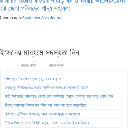
াঙামাটির রিজার্ভ বাজারে পাহাড় ধস ও বন্যায় ক্ষতিগ্রস্তদের
াঝে জেলা পরিষদের খাদ্য সহায়তা
4 hours ago
Southeast Asia Journal
ইমেলের মাধ্যমে সদস্যতা নিন
সবচেয়ে পঠিত
সর্বশেষ সংবাদ
পাকিস্তানে ভয়াবহ বন্যায় মৃত্যু ২৫০ ছাড়াল
মেহেরপুর সীমান্তে ৫১ হাজার মার্কিন ডলারসহ চোরাকারবারী আটক
নারী নির্যাতনের অভিযোগ: জ্যেষ্ঠ সেনা কর্মকর্তার বিরুদ্ধে তদন্তে উচ্চপদস্থ বোর্ড গঠন
চীনের সহায়তায় তিস্তা মহাপরিকল্পনার কাজ শুরু হচ্ছে জানুয়ারিতে
রাখাইনে দুর্ভিক্ষের আশঙ্কা, খাদ্য সংকটে মৃত্যু ও আত্মহত্যা
উখিয়া সীমান্ত থেকে বিজিবি কর্তৃক ৪ লাখ ৮০ হাজার ইয়াবা উদ্ধার