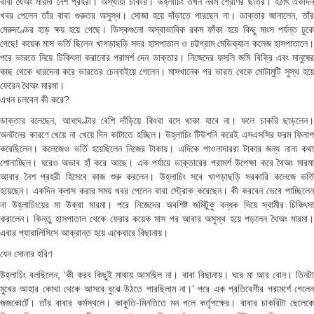
বাবা থৈঅং মারমা নৈশ প্রহরী। অস্থায়ী চাকরি। উহ্লাচিং তখন নবম শ্রেণির ছাত্র। হঠাৎ একদিন
খবর পেলেন তাঁর বাবা গুরুতর অসুস্থ। সোজা হয়ে দাঁড়াতে পারছেন না। ডাক্তার জানালেন, তাঁর
মেরুদণ্ডের হাড় ক্ষয় হয়ে গেছে। ডিস্কগুলো অস্বাভাবিক রকম ফাঁকা হয়ে কিছু মাংস পর্যন্ত ঢুকে
গেছে! কয়েক মাস ভর্তি ছিলেন খাগড়াছড়ি সদর হাসপাতাল ও চট্টগ্রাম মেডিক্যাল কলেজ হাসপাতালে।
পরে ভারতে নিয়ে চিকিৎসা করানোর পরামর্শ দেন ডাক্তার। নিজেদের ফসলি জমি বিক্রি এবং মানুষের
কাছ থেকে ধারদেনা করে ভারতের চেন্নাইয়ে গেলেন। মাসখানেক পর ভারত থেকে মোটামুটি সুস্থ হয়ে
ফেরেন থৈঅং মারমা।
এখন চলবেন কী করে?
ডাক্তার বলেছেন, আধাঘণ্টার বেশি দাঁড়িয়ে কিংবা বসে থাকা যাবে না। ফলে চাকরি ছাড়লেন।
অনটনের কারণে খেয়ে না খেয়ে দিন কাটাতে হচ্ছিল। উহ্লাচিং টিউশনি করেই এসএসসির ফরম ফিলাপ
করেছিলেন। কলেজেও ভর্তি হয়েছিলেন নিজের টাকায়। এদিকে পাওনাদাররা টাকার জন্য নানা কথা
শোনাচ্ছিল। ঘরেও অভাব হাঁ করে আছে। এক পর্যায়ে ডাক্তারের পরামর্শ উপেক্ষা করে থৈঅং মারমা
আবার নৈশ প্রহরী হিসেবে কাজ শুরু করলেন। উহ্লাচিং সবে খাগড়াছড়ি সরকারি কলেজে ভর্তি
হয়েছেন। একদিন ক্লাস করার সময় খবর পেলেন বাবা স্ট্রোক করেছেন। কী করবেন ভেবে পাচ্ছিলেন
না উহ্লাচিংয়ের মা উক্রা মারমা। পরে নিজেদের অবশিষ্ট জমিটুকু বন্ধক দিয়ে স্বামীর চিকিৎসা
করালেন। কিন্তু হাসপাতাল থেকে ফেরার কয়েক মাস পর আবার অসুস্থ হয়ে পড়লেন থৈঅং মারমা।
এবার প্যারালিসিসে আক্রান্ত হয়ে একেবারে বিছানায়।
যেন সোনার হরিণ
উহ্লাচিং বলছিলেন, ‘কী করব কিছুই মাথায় আসছিল না। বাবা বিছানায়। ঘরে মা আর বোন। তিনটা
মুখের আহার কোথা থেকে আসবে বুঝে উঠতে পারছিলাম না।’ পরে এক প্রতিবেশীর পরামর্শে গেলেন
জজকোর্টে। তাঁর বাবার কর্মস্থলে। কাকুতি-মিনতিতে মন গলে কর্তৃপক্ষের। বাবার চাকরিটা ছেলেকে