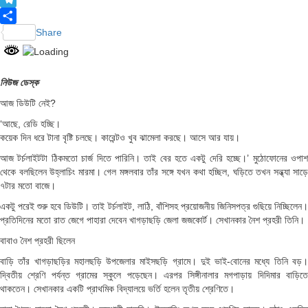
Telegram
Share
নিউজ ডেস্ক
আজ ডিউটি নেই?
‘আছে, রেডি হচ্ছি।
কয়েক দিন ধরে টানা বৃষ্টি চলছে। কারেন্টও খুব ঝামেলা করছে। আসে আর যায়।
আজ টর্চলাইটটা ঠিকমতো চার্জ দিতে পারিনি। তাই বের হতে একটু দেরি হচ্ছে।’ মুঠোফোনের ওপাশ
থেকে বলছিলেন উহ্লাচিং মারমা। গেল মঙ্গলবার তাঁর সঙ্গে যখন কথা হচ্ছিল, ঘড়িতে তখন সন্ধ্যা সাড়ে
৭টার মতো বাজে।
একটু পরেই শুরু হবে ডিউটি। তাই টর্চলাইট, লাঠি, বাঁশিসহ প্রয়োজনীয় জিনিসপত্র গুছিয়ে নিচ্ছিলেন।
প্রতিদিনের মতো রাত জেগে পাহারা দেবেন খাগড়াছড়ি জেলা জজকোর্ট। সেখানকার নৈশ প্রহরী তিনি।
বাবাও নৈশ প্রহরী ছিলেন
বাড়ি তাঁর খাগড়াছড়ির মহালছড়ি উপজেলার মাইসছড়ি গ্রামে। দুই ভাই-বোনের মধ্যে তিনি বড়।
দ্বিতীয় শ্রেণি পর্যন্ত গ্রামের স্কুলে পড়েছেন। এরপর সিঙ্গীনালার মগপাড়ায় দিদিমার বাড়িতে
থাকতেন। সেখানকার একটি প্রাথমিক বিদ্যালয়ে ভর্তি হলেন তৃতীয় শ্রেণিতে।