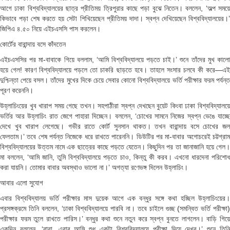
আগে ঢাকা বিশ্ববিদ্যালয়ের ছাত্র প্রীতিময় ত্রিপুরার কাছে পড়া বুঝে নিতেন। বললেন, ‘অল্প সময়ে
কিভাবে পড়া শেষ করতে হয় সেটা শিখিয়েছেন প্রীতিময় দাদা। স্বপ্ন দেখিয়েছেন বিশ্ববিদ্যালয়ের।’
জিপিএ ৪.৫০ নিয়ে এইচএসসি পাস করলেন।
কোর্টের বারান্দায় বসে কাঁদতেন
এইচএসসির পর মা-বাবাকে গিয়ে বললাম, ‘আমি বিশ্ববিদ্যালয়ে পড়তে চাই।’ শুনে তাঁদের মুখ কালো
হয়ে গেল! কারণ বিশ্ববিদ্যালয়ে পড়লে তো চাকরি ছাড়তে হবে। তাহলে সংসার চলবে কী করে—এই
দুশ্চিন্তা পেয়ে বসল। তাঁদের মুখের দিকে চেয়ে সেবার কোনো বিশ্ববিদ্যালয়ে ভর্তি পরীক্ষার ফরম পর্যন্ত
পূরণ করেননি।
উহ্লাচিংয়ের খুব খারাপ সময় গেছে তখন। সহপাঠীরা স্বপ্ন দেখছেন বুয়েট কিংবা ঢাকা বিশ্ববিদ্যালয়ে
ভর্তির আর উহ্লাচিং রাত জেগে পাহারা দিচ্ছেন। বললেন, ‘চোখের সামনে নিজের স্বপ্ন ভেঙে যাচ্ছে
দেখে খুব খারাপ লেগেছে। গভীর রাতে কোর্ট সুনসান থাকত। তখন বারান্দায় বসে চোখের জল
ফেলতাম।’ তবে শেষ পর্যন্ত নিজেকে ধরে রাখতে পারেননি। ডিউটির পর মা-বাবার অগোচরেই চট্টগ্রাম
বিশ্ববিদ্যালয়ের উত্তম নামে এক ছাত্রের কাছে পড়তে যেতেন। কিছুদিন পর তা জানাজানি হয়ে গেল।
মা বললেন, ‘আমি জানি, তুমি বিশ্ববিদ্যালয়ে পড়তে চাও, কিন্তু কী করব। এখনো ধারদেনা পরিশোধ
করা যায়নি। তোমার বাবার অবস্থাও ভালো না।’ অগত্যা রণেভঙ্গ দিলেন উহ্লাচিং।
আবার এলো সুযোগ
এবার বিশ্ববিদ্যালয় ভর্তি পরীক্ষার মাস দুয়েক আগে এক বন্ধুর সঙ্গে কথা হচ্ছিল উহ্লাচিংয়ের।
প্রসঙ্গক্রমে তিনি বললেন, ‘ঢাকা বিশ্ববিদ্যালয়ে পারবি না। তবে চাইলে গুচ্ছ (সমন্বিত ভর্তি পরীক্ষা)
পরীক্ষার ফরম তুলে রাখতে পারিস।’ বন্ধুর কথা শুনে নতুন করে স্বপ্ন বুনতে লাগলেন। বাড়ি গিয়ে
একদিন বললেন, ‘বাবা, এবার আমি শুধু একটা বিশ্ববিদ্যালয়ে পরীক্ষা দিয়ে দেখব।’ শুনে তিনি