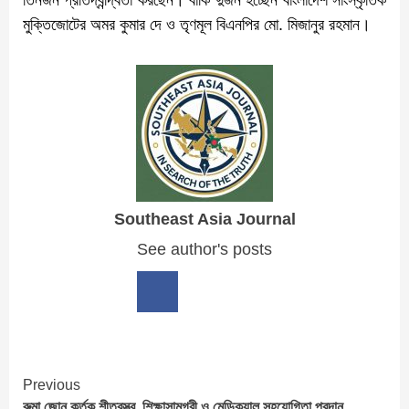
তিনজন প্রতিদ্বন্দ্বিতা করছেন। বাকি দুজন হচ্ছেন বাংলাদেশ সাংস্কৃতিক
মুক্তিজোটের অমর কুমার দে ও তৃণমূল বিএনপির মো. মিজানুর রহমান।
Southeast Asia Journal
See author's posts
Continue
Previous
রুমা জোন কর্তৃক শীতবস্ত্র, শিক্ষাসামগ্রী ও মেডিক্যাল সহযোগিতা প্রদান