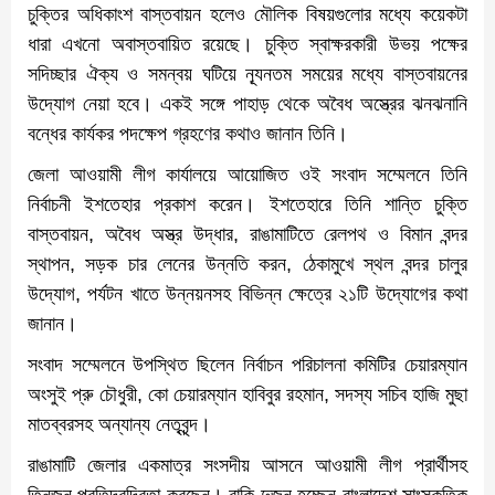
চুক্তির অধিকাংশ বাস্তবায়ন হলেও মৌলিক বিষয়গুলোর মধ্যে কয়েকটা
ধারা এখনো অবাস্তবায়িত রয়েছে। চুক্তি স্বাক্ষরকারী উভয় পক্ষের
সদিচ্ছার ঐক্য ও সমন্বয় ঘটিয়ে ন্যূনতম সময়ের মধ্যে বাস্তবায়নের
উদ্যোগ নেয়া হবে। একই সঙ্গে পাহাড় থেকে অবৈধ অস্ত্রের ঝনঝনানি
বন্ধের কার্যকর পদক্ষেপ গ্রহণের কথাও জানান তিনি।
জেলা আওয়ামী লীগ কার্যালয়ে আয়োজিত ওই সংবাদ সম্মেলনে তিনি
নির্বাচনী ইশতেহার প্রকাশ করেন। ইশতেহারে তিনি শান্তি চুক্তি
বাস্তবায়ন, অবৈধ অস্ত্র উদ্ধার, রাঙামাটিতে রেলপথ ও বিমান বন্দর
স্থাপন, সড়ক চার লেনের উন্নতি করন, ঠেকামুখে স্থল বন্দর চালুর
উদ্যোগ, পর্যটন খাতে উন্নয়নসহ বিভিন্ন ক্ষেত্রে ২১টি উদ্যোগের কথা
জানান।
সংবাদ সম্মেলনে উপস্থিত ছিলেন নির্বাচন পরিচালনা কমিটির চেয়ারম্যান
অংসুই প্রু চৌধুরী, কো চেয়ারম্যান হাবিবুর রহমান, সদস্য সচিব হাজি মুছা
মাতব্বরসহ অন্যান্য নেতৃবৃন্দ।
রাঙামাটি জেলার একমাত্র সংসদীয় আসনে আওয়ামী লীগ প্রার্থীসহ