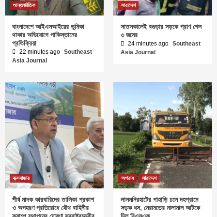
আন্তর্জাতিক
সারাদেশ
বাংলাদেশে আইএসআইয়ের ভূমিকা
সাতসকালেই বগুড়ার সড়কে প্রাণ গেল
থাকার অভিযোগে পাকিস্তানের
৩ জনের
প্রতিক্রিয়া
24 minutes ago
Southeast
22 minutes ago
Southeast
Asia Journal
Asia Journal
কক্সবাজার
অপরাধ
সারাদেশ
শীর্ষ মাদক কারবারিদের তালিকা প্রকাশ
লালমনিরহাটের পাহাড়ি ঢলে দহগ্রামে
ও অপহরণ প্রতিরোধে যৌথ বাহিনীর
সড়ক ধস, মেরামতের মালামাল আটকে
ক্যাম্প স্থাপনের ঘোষণা স্বরাষ্ট্রমন্ত্রীর
দিল বিএসএফ