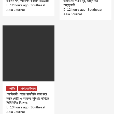
একাংশ ধস, পরিদর্শন করলেন ইউএনও
দীর্ঘদিনের সংকট দূর, উচ্ছ্বসিত
পাহাড়বাসী
12 hours ago
Southeast
12 hours ago
Southeast
Asia Journal
Asia Journal
জাতীয়
পার্বত্য চট্টগ্রাম
‘আদিবাসী’ শব্দের রাজনীতি বন্ধ করে
সমান কোটা ও আয়কর সুবিধার দাবিতে
পিসিসিপির বিক্ষোভ
13 hours ago
Southeast
Asia Journal