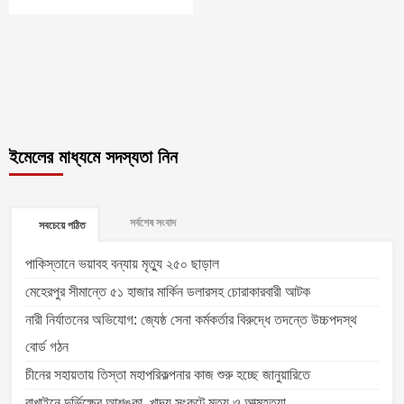
ইমেলের মাধ্যমে সদস্যতা নিন
সর্বশেষ সংবাদ
সবচেয়ে পঠিত
পাকিস্তানে ভয়াবহ বন্যায় মৃত্যু ২৫০ ছাড়াল
মেহেরপুর সীমান্তে ৫১ হাজার মার্কিন ডলারসহ চোরাকারবারী আটক
নারী নির্যাতনের অভিযোগ: জ্যেষ্ঠ সেনা কর্মকর্তার বিরুদ্ধে তদন্তে উচ্চপদস্থ
বোর্ড গঠন
চীনের সহায়তায় তিস্তা মহাপরিকল্পনার কাজ শুরু হচ্ছে জানুয়ারিতে
রাখাইনে দুর্ভিক্ষের আশঙ্কা, খাদ্য সংকটে মৃত্যু ও আত্মহত্যা