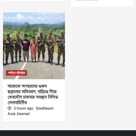
পার্বত্য চট্টগ্রাম
সাজেকে অপহরণের গুজব
ছড়ানোর অভিযোগ, বাড়িতে গিয়ে
ফেরদৌস চাকমার অবস্থান নিশ্চিত
সেনাবাহিনীর
3 hours ago
Southeast
Asia Journal