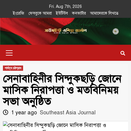
Skip
Fri. Aug 7th, 2026
to
ইংরেজি
ফেসবুকে আমরা
ইউটিউব
কনভার্টার
আমাদেরকে লিখতে
content
Southeast
IN SEARCH OF THE TRUTH
Primary
Asia Journal
Menu
পার্বত্য চট্টগ্রাম
সেনাবাহিনীর সিন্দুকছড়ি জোনে
মাসিক নিরাপত্তা ও মতবিনিময়
সভা অনুষ্ঠিত
1 year ago
Southeast Asia Journal