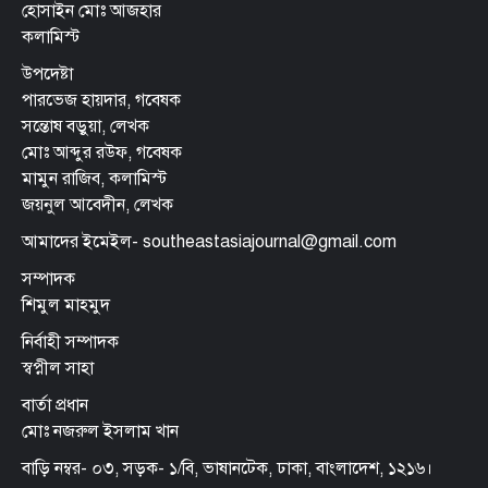
হোসাইন মোঃ আজহার
কলামিস্ট
উপদেষ্টা
পারভেজ হায়দার, গবেষক
সন্তোষ বড়ুয়া, লেখক
মোঃ আব্দুর রউফ, গবেষক
মামুন রাজিব, কলামিস্ট
জয়নুল আবেদীন, লেখক
আমাদের ইমেইল- southeastasiajournal@gmail.com
সম্পাদক
শিমুল মাহমুদ
নির্বাহী সম্পাদক
স্বপ্নীল সাহা
বার্তা প্রধান
মোঃ নজরুল ইসলাম খান
বাড়ি নম্বর- ০৩, সড়ক- ১/বি, ভাষানটেক, ঢাকা, বাংলাদেশ, ১২১৬।