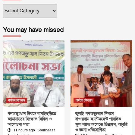
ক্যাটাগরি
You may have missed
পার্বত্য চট্টগ্রাম
পার্বত্য চট্টগ্রাম
গনঅভ্যুত্থান দিবসে বাঘাইছড়িতে
জুলাই গণঅভ্যুত্থান দিবসে
জামায়াতের বিক্ষোভ মিছিল ও
বান্দরবান ক্যান্টনমেন্ট পাবলিক
আলোচনা সভা
স্কুল অ্যান্ড কলেজে চিত্রাঙ্কন, আবৃত্তি
ও রচনা প্রতিযোগিতা
11 hours ago
Southeast