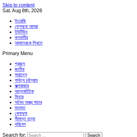
Skip to content
Sat. Aug 8th, 2026
ইংরেজি
ফেসবুকে আমরা
ইউটিউব
কনভার্টার
আমাদেরকে লিখতে
Primary Menu
Southeast Asia Journal
In Search of the Truth
Southeast Asia Journal
প্রচ্ছদ
জাতীয়
সারাদেশ
পার্বত্য চট্টগ্রাম
কক্সবাজার
আন্তর্জাতিক
ফিচার
অবৈধ অস্ত্র পাচার
মতামত
খেলাধুলা
সীমান্ত হত্যা
পরিবেশ
Search for: