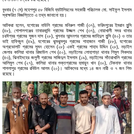
বুধবার (৭ মে) মহেশপুর ৫৮ বিজিবি ব্যাটালিয়নের সহকারী পরিচালক মো. সাইফুল ইসলাম
স্বাক্ষরিত বিজ্ঞপ্তিতে এ তথ্য জানানো হয়।
আটকরা হলেন, যশোরের নাউলি গ্রামের মনিরুল গাজী (৩৭), ফরিদপুরের ইমরান মুন্সি
(৪৮), গোপালগঞ্জের তাবারকান্দি গ্রামের উজ্জল শেখ (৩৭), নোয়াখালী সদর থানার
চরঈশ্বর গ্রামের সুজন দাস (২৮), খুলনার আন্দনগর গ্রামের জাহিদুল মুন্সি (৪০) ও তার
ভাই হাফিজুল (৪৯), যশোরের ঝুমঝুমপুর গ্রামের শাহাজান গাজী (৫৮), যশোরের
অগ্রভোলাট গ্রামের সুমন হোসেন (২৮) একই গ্রামের শাহাব উদ্দিন (২৮), নড়াইল
জেলার কালিয়া থানার রিজাউল শেখ (৫০), নড়াইলের লোহাগাড়া থানার শিমুল সিকদার
(৪৩), ঝিনাইদহের জলুলী গ্রামের সাজিদুল ইসলাম (১৯), নড়াইলের সাঁতরাখালি গ্রামের
আলিমুল শেখ (২৭), কালিয়া থানার শুক্তগ্রামের হুমায়ুন খান (৩০), টেকনাফ থানার
শাপলাপুর গ্রামের রবিউল আলম (২০)। আটকদের মধ্যে ১৪ জন নারী ও ৭ জন শিশু
রয়েছে।