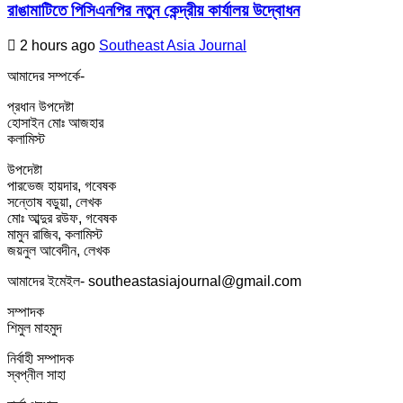
রাঙামাটিতে পিসিএনপির নতুন কেন্দ্রীয় কার্যালয় উদ্বোধন
2 hours ago
Southeast Asia Journal
আমাদের সম্পর্কে-
প্রধান উপদেষ্টা
হোসাইন মোঃ আজহার
কলামিস্ট
উপদেষ্টা
পারভেজ হায়দার, গবেষক
সন্তোষ বড়ুয়া, লেখক
মোঃ আব্দুর রউফ, গবেষক
মামুন রাজিব, কলামিস্ট
জয়নুল আবেদীন, লেখক
আমাদের ইমেইল- southeastasiajournal@gmail.com
সম্পাদক
শিমুল মাহমুদ
নির্বাহী সম্পাদক
স্বপ্নীল সাহা