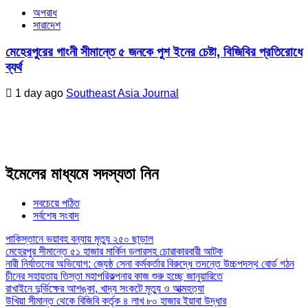
অপরাধ
সারাদেশ
মেহেরপুরের গাংনী সীমান্তে ৫ জনকে পুশ ইনের চেষ্টা, বিজিবির প্রতিরোধে
ব্যর্থ
1 day ago
Southeast Asia Journal
ইমেলের মাধ্যমে সদস্যতা নিন
সবচেয়ে পঠিত
সর্বশেষ সংবাদ
পাকিস্তানে ভয়াবহ বন্যায় মৃত্যু ২৫০ ছাড়াল
মেহেরপুর সীমান্তে ৫১ হাজার মার্কিন ডলারসহ চোরাকারবারী আটক
নারী নির্যাতনের অভিযোগ: জ্যেষ্ঠ সেনা কর্মকর্তার বিরুদ্ধে তদন্তে উচ্চপদস্থ বোর্ড গঠন
চীনের সহায়তায় তিস্তা মহাপরিকল্পনার কাজ শুরু হচ্ছে জানুয়ারিতে
রাখাইনে দুর্ভিক্ষের আশঙ্কা, খাদ্য সংকটে মৃত্যু ও আত্মহত্যা
উখিয়া সীমান্ত থেকে বিজিবি কর্তৃক ৪ লাখ ৮০ হাজার ইয়াবা উদ্ধার