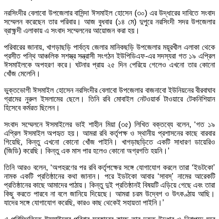
নরসিংদীর বেলাবো উপজেলার বাসিন্দা ঈসমাইল হোসেন (৩০) এর উদ্ধারের দাবিতে সংবাদ
সম্মেলন করেছেন তার পরিবার। আজ বুধবার (১৪ মে) দুপুরে নরসিংদী সদর উপজেলার
ব্রাহ্মন্দী এলাকায় এ সংবাদ সম্মেলনের আয়োজন করা হয়।
পরিবারের জানায়, খাগড়াছড়ি পার্বত্য জেলার মানিকছড়ি উপজেলার ময়ূরখীল এলাকা থেকে
প্রসীত পন্থি আঞ্চলিক সশস্ত্র সন্ত্রাসী সংগঠন ইউপিডিএফ-এর সদস্যরা গত ১৯ এপ্রিল
ঈসমাইলকে অপহরণ করে। ঘটনার প্রায় ২৫ দিন পেরিয়ে গেলেও এখনো তার কোনো
খোঁজ মেলেনি।
ভুক্তভোগী ঈসমাইল হোসেন নরসিংদীর বেলাবো উপজেলার বাজনাবো ইউনিয়নের বীরবাঘাব
গ্রামের নুরুল ইসলামের ছেলে। তিনি রবি মোবাইল নেটওয়ার্ক টাওয়ারে টেকনিশিয়ান
হিসেবে কর্মরত ছিলেন।
সংবাদ সম্মেলনে ঈসমাইলের ভাই শাহীন মিয়া (৩৫) লিখিত বক্তব্যে বলেন, ‘গত ১৯
এপ্রিল ঈসমাইল অপহৃত হয়। আমরা রবি কর্তৃপক্ষ ও স্থানীয় প্রশাসনের কাছে বারবার
গিয়েছি, কিন্তু এখনো কোনো খোঁজ পাইনি। খাগড়াছড়িতে একটি সাধারণ ডায়েরিও
(জিডি) করেছি। কিন্তু এক মাস পার হলেও কোনো অগ্রগতি হয়নি।’
তিনি আরও বলেন, ‘অপহরণের পর রবি কর্তৃপক্ষের সঙ্গে যোগাযোগ করলে তারা ‘ইডটকো’
নামক একটি প্রতিষ্ঠানের কথা জানান। পরে ইডটকো আবার ‘সাবস্’ নামের আরেকটি
প্রতিষ্ঠানের কাছে আমাদের পাঠায়। কিন্তু দুই প্রতিষ্ঠানই বিষয়টি এড়িয়ে গেছে এবং তারা
কিছু করতে পারবে না বলে জানিয়ে দিয়েছে। আমরা চরম উদ্বেগ ও উৎকণ্ঠায় আছি।
যাদের সঙ্গে যোগাযোগ করেছি, কারও কাছ থেকেই সহায়তা পাইনি।’