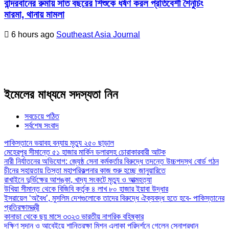
বান্দরবানের রুমায় সাত বছরের শিশুকে ধর্ষণ করল প্রতিবেশী শৈনুচিং
মারমা, থানায় মামলা
6 hours ago
Southeast Asia Journal
ইমেলের মাধ্যমে সদস্যতা নিন
সবচেয়ে পঠিত
সর্বশেষ সংবাদ
পাকিস্তানে ভয়াবহ বন্যায় মৃত্যু ২৫০ ছাড়াল
মেহেরপুর সীমান্তে ৫১ হাজার মার্কিন ডলারসহ চোরাকারবারী আটক
নারী নির্যাতনের অভিযোগ: জ্যেষ্ঠ সেনা কর্মকর্তার বিরুদ্ধে তদন্তে উচ্চপদস্থ বোর্ড গঠন
চীনের সহায়তায় তিস্তা মহাপরিকল্পনার কাজ শুরু হচ্ছে জানুয়ারিতে
রাখাইনে দুর্ভিক্ষের আশঙ্কা, খাদ্য সংকটে মৃত্যু ও আত্মহত্যা
উখিয়া সীমান্ত থেকে বিজিবি কর্তৃক ৪ লাখ ৮০ হাজার ইয়াবা উদ্ধার
ইসরায়েল ‘অবৈধ’, মুসলিম দেশগুলোকে তাদের বিরুদ্ধে ঐক্যবদ্ধ হতে হবে- পাকিস্তানের
প্রতিরক্ষামন্ত্রী
কানাডা থেকে ছয় মাসে ৩৩২৩ ভারতীয় নাগরিক বহিষ্কার
দক্ষিণ সুদান ও আবেইয়ে শান্তিরক্ষা মিশন এলাকা পরিদর্শনে গেলেন সেনাপ্রধান