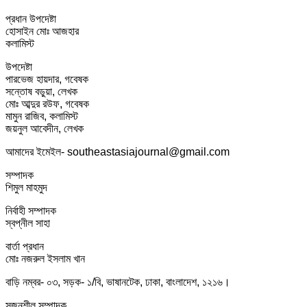
প্রধান উপদেষ্টা
হোসাইন মোঃ আজহার
কলামিস্ট
উপদেষ্টা
পারভেজ হায়দার, গবেষক
সন্তোষ বড়ুয়া, লেখক
মোঃ আব্দুর রউফ, গবেষক
মামুন রাজিব, কলামিস্ট
জয়নুল আবেদীন, লেখক
আমাদের ইমেইল- southeastasiajournal@gmail.com
সম্পাদক
শিমুল মাহমুদ
নির্বাহী সম্পাদক
স্বপ্নীল সাহা
বার্তা প্রধান
মোঃ নজরুল ইসলাম খান
বাড়ি নম্বর- ০৩, সড়ক- ১/বি, ভাষানটেক, ঢাকা, বাংলাদেশ, ১২১৬।
সৃজনশীল সম্পাদক