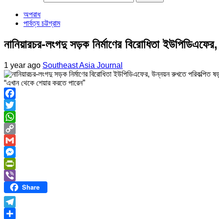
অপরাধ
পার্বত্য চট্টগ্রাম
নানিয়ারচর-লংগদু সড়ক নির্মাণের বিরোধিতা ইউপিডিএফের, 
1 year ago
Southeast Asia Journal
“এখান থেকে শেয়ার করতে পারেন”
Facebook
Twitter
WhatsApp
Copy
Link
Gmail
Messenger
PrintFriendly
Share
Viber
Telegram