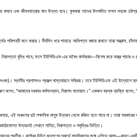
যয় কমবে এবং জীবনযাত্রার মান উন্নত হবে। কৃষকরা তাদের উৎপাদিত ফসল সহজে চট্টগ্রা
র পরিপন্থী মনে করছে। দীর্ঘদিন ধরে পাহাড়ে আধিপত্য বজায় রাখতে তারা সন্ত্রাস, চাঁদা
ণ ও নিরাপত্তা বৃদ্ধি পাবে, ফলে ইউপিডিএফ-এর অবৈধ কার্যক্রম—বিশেষ করে অস্ত্র পাচার 
ওজ)। স্থানীয় প্রশাসনও প্রকল্প বাস্তবায়নে সক্রিয়। তবে ইউপিডিএফ এই উদ্যোগে হুমকি
 তরুণ বলেন, “আমাদের দরকার কর্মসংস্থান, নিরাপদ যাতায়াত।” একজন বয়স্ক ব্যক্তি বলেন, 
বলছে, এই অঞ্চলের দুই লক্ষাধিক মানুষ উন্নয়ন থেকে বঞ্চিত হতে পারে না। তারা সরকারের 
অবকাঠামোগত উন্নয়নই সেখানে শান্তি, নিরাপত্তা ও সমৃদ্ধির ভিত্তি।
নয়নের প্রতীক। রাষ্ট্রের উচিত জনগণের স্বার্থে সাহসিকতার সঙ্গে এগিয়ে আসা—কারণ একট