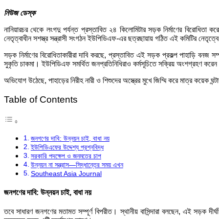
নিউজ ডেস্ক
নানিয়ারচর থেকে লংগদু পর্যন্ত প্রস্তাবিত ২৪ কিলোমিটার সড়ক নির্মাণের বিরোধিতা
নেতৃত্বাধীন সশস্ত্র সন্ত্রাসী সংগঠন ইউপিডিএফ-এর ছত্রছায়ায় গঠিত এই কমিটির নেতৃত্
সড়ক নির্মাণের বিরোধিতাকারীরা দাবি করছে, প্রস্তাবিত এই সড়ক প্রকল্প পাহাড়ি বনজ
সুকৃতি চাকমা। ইউপিডিএফ সমর্থিত জনপ্রতিনিধিরাও কর্মসূচিতে সক্রিয় অংশগ্রহণ করে
অভিযোগ উঠেছে, পাহাড়ের নিরীহ নারী ও শিশুদের অস্ত্রের মুখে জিম্মি করে মাত্র কয়েক ঘন
Table of Contents
জনগণের দাবি: উন্নয়ন চাই, বাধা নয়
ইউপিডিএফের উদ্দেশ্য প্রশ্নবিদ্ধ
সরকারি পদক্ষেপ ও জনমতের চাপ
উন্নয়ন না সন্ত্রাস—সিদ্ধান্তের সময় এখন
Southeast Asia Journal
জনগণের দাবি: উন্নয়ন চাই, বাধা নয়
তবে সাধারণ জনগণের মতামত সম্পূর্ণ বিপরীত। স্থানীয় বাসিন্দারা বলছেন, এই সড়ক দীর্