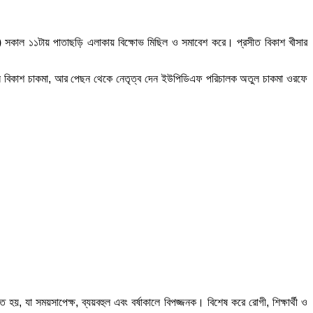
মে) সকাল ১১টায় পাতাছড়ি এলাকায় বিক্ষোভ মিছিল ও সমাবেশ করে। প্রসীত বিকাশ খীসার
 জ্ঞান বিকাশ চাকমা, আর পেছন থেকে নেতৃত্ব দেন ইউপিডিএফ পরিচালক অতুল চাকমা ওরফে
য়, যা সময়সাপেক্ষ, ব্যয়বহুল এবং বর্ষাকালে বিপজ্জনক। বিশেষ করে রোগী, শিক্ষার্থী ও