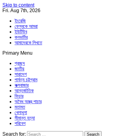
Skip to content
Fri. Aug 7th, 2026
ইংরেজি
ফেসবুকে আমরা
ইউটিউব
কনভার্টার
আমাদেরকে লিখতে
Primary Menu
Southeast Asia Journal
In Search of the Truth
Southeast Asia Journal
প্রচ্ছদ
জাতীয়
সারাদেশ
পার্বত্য চট্টগ্রাম
কক্সবাজার
আন্তর্জাতিক
ফিচার
অবৈধ অস্ত্র পাচার
মতামত
খেলাধুলা
সীমান্ত হত্যা
পরিবেশ
Search for: