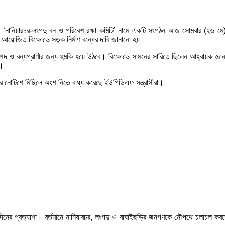
 করে ‘নানিয়ারচর-লংগদু বন ও পরিবেশ রক্ষা কমিটি’ নামে একটি সংগঠন আজ সোমবার (২৬ 
বে আয়োজিত বিক্ষোভে সড়ক নির্মাণ বন্ধের দাবি জানানো হয়।
 সম্পদ ও বন্যপ্রাণীর জন্য হুমকি হয়ে উঠবে। বিক্ষোভে সামনের সারিতে ছিলেন আহ্বায়ক
ন।
্টার নোটিশে মিছিলে অংশ নিতে বাধ্য করেছে ইউপিডিএফ সন্ত্রাসীরা।
ঘদিনের প্রত্যাশা। বর্তমানে নানিয়ারচর, লংগদু ও বাঘাইছড়ির জনগণকে নৌপথে চলাচল করতে হ