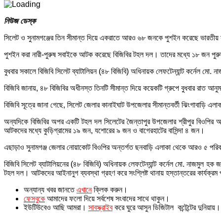
নিউজ ডেস্ক
সিলেট ও সুনামগঞ্জের তিন সীমান্ত দিয়ে একরাতে আরও ৬৮ জনকে পুশইন করেছে ভারতীয় সী
পুশইন করা নারী-পুরুষ সবাইকে আটক করেছে বিজিবির টহল দল। তাদের মধ্যে ১৮ জন পুর
বুধবার সকালে বিজিবি সিলেট ব্যাটালিয়ন (৪৮ বিজিবি) অধিনায়ক লেফটেন্যান্ট কর্নেল মো. 
বিজিবি জানায়, ৪৮ বিজিবির অধীনস্ত তিনটি সীমান্ত দিয়ে কয়েকটি গ্রুপে বুধবার রাত
বিজিবি সূত্রে জানা গেছে, সিলেট জেলার কানাইঘাট উপজেলার সীমান্তবর্তী ঝিংগাবাড়ি 
অন্যদিকে বিজিবির অপর একটি টহল দল সিলেটের জৈন্তাপুর উপজেলার শ্রীপুর বিওপির
আটকদের মধ্যে কুড়িগ্রামের ১৯ জন, যশোরের ৯ জন ও বাগেরহাটের বাসিন্দা ৪ জন।
এছাড়াও সুনামগঞ্জ জেলার নোয়াকোট বিওপির অন্তর্গত ছনবাড়ি এলাকা থেকে আরও ৫ পর
বিজিবি সিলেট ব্যাটালিয়নের (৪৮ বিজিবি) অধিনায়ক লেফটেন্যান্ট কর্নেল মো. নাজমুল
টহল দল। আটকদের আইনানুগ ব্যবস্থা গ্রহণ করে সংশ্লিষ্ট থানায় হস্তান্তরের কার্যক্রম প
অন্যান্য খবর জানতে
এখানে
ক্লিক করুন।
ফেসবুকে
আমাদের ফলো দিয়ে সর্বশেষ সংবাদের সাথে থাকুন।
ইউটিউবেও আছি আমরা।
সাবস্ক্রাইব
করে ঘুরে আসুন ডিজিটাল কন্টেন্টের দুনিয়ায়।