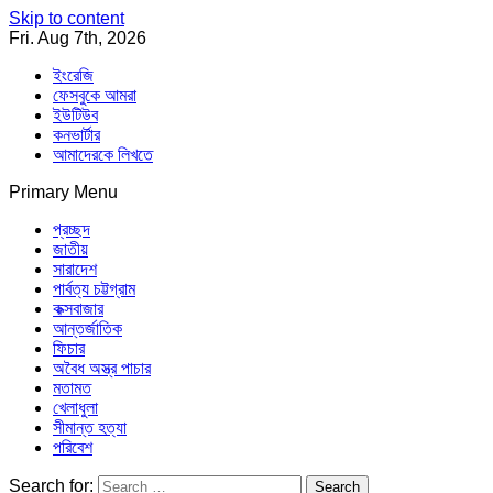
Skip to content
Fri. Aug 7th, 2026
ইংরেজি
ফেসবুকে আমরা
ইউটিউব
কনভার্টার
আমাদেরকে লিখতে
Primary Menu
Southeast Asia Journal
In Search of the Truth
Southeast Asia Journal
প্রচ্ছদ
জাতীয়
সারাদেশ
পার্বত্য চট্টগ্রাম
কক্সবাজার
আন্তর্জাতিক
ফিচার
অবৈধ অস্ত্র পাচার
মতামত
খেলাধুলা
সীমান্ত হত্যা
পরিবেশ
Search for: