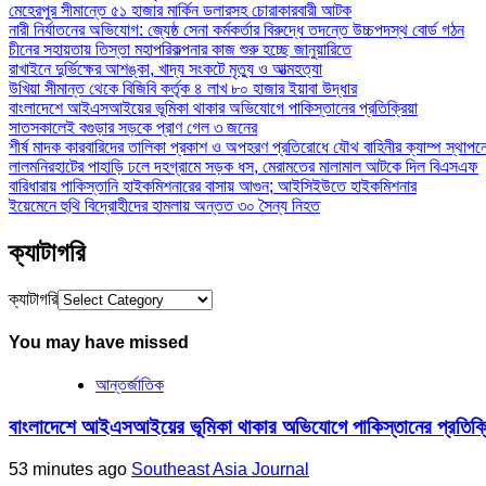
মেহেরপুর সীমান্তে ৫১ হাজার মার্কিন ডলারসহ চোরাকারবারী আটক
নারী নির্যাতনের অভিযোগ: জ্যেষ্ঠ সেনা কর্মকর্তার বিরুদ্ধে তদন্তে উচ্চপদস্থ বোর্ড গঠন
চীনের সহায়তায় তিস্তা মহাপরিকল্পনার কাজ শুরু হচ্ছে জানুয়ারিতে
রাখাইনে দুর্ভিক্ষের আশঙ্কা, খাদ্য সংকটে মৃত্যু ও আত্মহত্যা
উখিয়া সীমান্ত থেকে বিজিবি কর্তৃক ৪ লাখ ৮০ হাজার ইয়াবা উদ্ধার
বাংলাদেশে আইএসআইয়ের ভূমিকা থাকার অভিযোগে পাকিস্তানের প্রতিক্রিয়া
সাতসকালেই বগুড়ার সড়কে প্রাণ গেল ৩ জনের
শীর্ষ মাদক কারবারিদের তালিকা প্রকাশ ও অপহরণ প্রতিরোধে যৌথ বাহিনীর ক্যাম্প স্থাপনের ঘো
লালমনিরহাটের পাহাড়ি ঢলে দহগ্রামে সড়ক ধস, মেরামতের মালামাল আটকে দিল বিএসএফ
বারিধারায় পাকিস্তানি হাইকমিশনারের বাসায় আগুন; আইসিইউতে হাইকমিশনার
ইয়েমেনে হুথি বিদ্রোহীদের হামলায় অন্তত ৩০ সৈন্য নিহত
ক্যাটাগরি
ক্যাটাগরি
You may have missed
আন্তর্জাতিক
বাংলাদেশে আইএসআইয়ের ভূমিকা থাকার অভিযোগে পাকিস্তানের প্রতিক্
53 minutes ago
Southeast Asia Journal