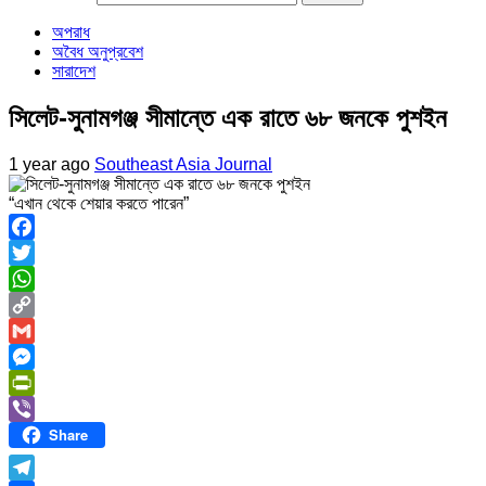
অপরাধ
অবৈধ অনুপ্রবেশ
সারাদেশ
সিলেট-সুনামগঞ্জ সীমান্তে এক রাতে ৬৮ জনকে পুশইন
1 year ago
Southeast Asia Journal
“এখান থেকে শেয়ার করতে পারেন”
Facebook
Twitter
WhatsApp
Copy
Link
Gmail
Messenger
PrintFriendly
Share
Viber