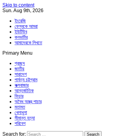
Skip to content
Sun. Aug 9th, 2026
ইংরেজি
ফেসবুকে আমরা
ইউটিউব
কনভার্টার
আমাদেরকে লিখতে
Primary Menu
Southeast Asia Journal
In Search of the Truth
Southeast Asia Journal
প্রচ্ছদ
জাতীয়
সারাদেশ
পার্বত্য চট্টগ্রাম
কক্সবাজার
আন্তর্জাতিক
ফিচার
অবৈধ অস্ত্র পাচার
মতামত
খেলাধুলা
সীমান্ত হত্যা
পরিবেশ
Search for: