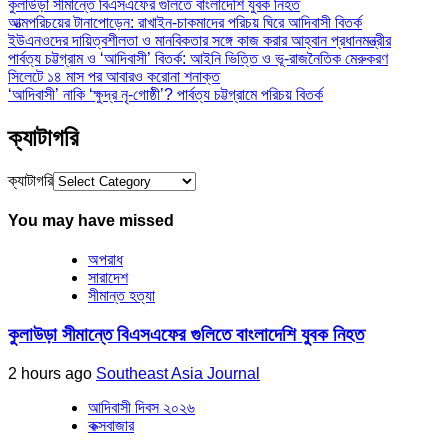
কুলাউড়া সীমান্তে বিএসএফের গুলিতে বাংলাদেশি যুবক নিহত
আত্মপরিচয়ের টানাপোড়েন: রাখাইন-চাকমাদের পরিচয় ঘিরে আদিবাসী বিতর্ক
ইউএনওদের দায়িত্বশীলতা ও মানবিকতার সঙ্গে কাজ করার আহ্বান প্রধানমন্ত্রীর
পার্বত্য চট্টগ্রাম ও ‘আদিবাসী’ বিতর্ক: আইনি ভিত্তি ও ভূ-রাজনৈতিক মেরুকরণ
সিলেটে ১৪ মাস পর আবারও করোনা শনাক্ত
‘আদিবাসী’ নাকি ‘ক্ষুদ্র নৃ-গোষ্ঠী’? পার্বত্য চট্টগ্রামে পরিচয় বিতর্ক
ক্যাটাগরি
ক্যাটাগরি
You may have missed
অপরাধ
সারাদেশ
সীমান্ত হত্যা
কুলাউড়া সীমান্তে বিএসএফের গুলিতে বাংলাদেশি যুবক নিহত
2 hours ago
Southeast Asia Journal
আদিবাসী দিবস ২০২৬
কক্সবাজার