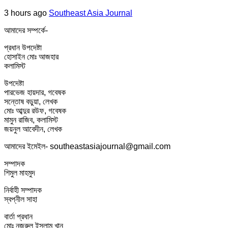
3 hours ago
Southeast Asia Journal
আমাদের সম্পর্কে-
প্রধান উপদেষ্টা
হোসাইন মোঃ আজহার
কলামিস্ট
উপদেষ্টা
পারভেজ হায়দার, গবেষক
সন্তোষ বড়ুয়া, লেখক
মোঃ আব্দুর রউফ, গবেষক
মামুন রাজিব, কলামিস্ট
জয়নুল আবেদীন, লেখক
আমাদের ইমেইল- southeastasiajournal@gmail.com
সম্পাদক
শিমুল মাহমুদ
নির্বাহী সম্পাদক
স্বপ্নীল সাহা
বার্তা প্রধান
মোঃ নজরুল ইসলাম খান