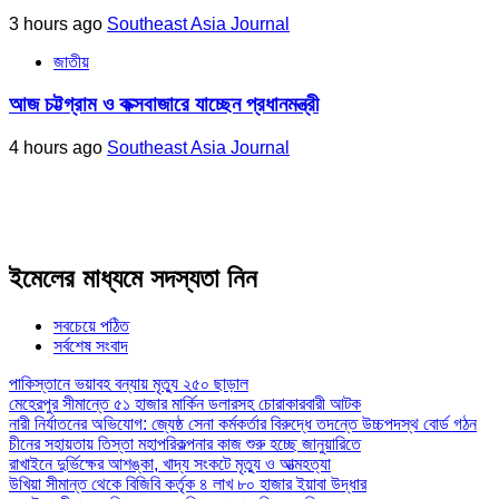
3 hours ago
Southeast Asia Journal
জাতীয়
আজ চট্টগ্রাম ও কক্সবাজারে যাচ্ছেন প্রধানমন্ত্রী
4 hours ago
Southeast Asia Journal
ইমেলের মাধ্যমে সদস্যতা নিন
সবচেয়ে পঠিত
সর্বশেষ সংবাদ
পাকিস্তানে ভয়াবহ বন্যায় মৃত্যু ২৫০ ছাড়াল
মেহেরপুর সীমান্তে ৫১ হাজার মার্কিন ডলারসহ চোরাকারবারী আটক
নারী নির্যাতনের অভিযোগ: জ্যেষ্ঠ সেনা কর্মকর্তার বিরুদ্ধে তদন্তে উচ্চপদস্থ বোর্ড গঠন
চীনের সহায়তায় তিস্তা মহাপরিকল্পনার কাজ শুরু হচ্ছে জানুয়ারিতে
রাখাইনে দুর্ভিক্ষের আশঙ্কা, খাদ্য সংকটে মৃত্যু ও আত্মহত্যা
উখিয়া সীমান্ত থেকে বিজিবি কর্তৃক ৪ লাখ ৮০ হাজার ইয়াবা উদ্ধার