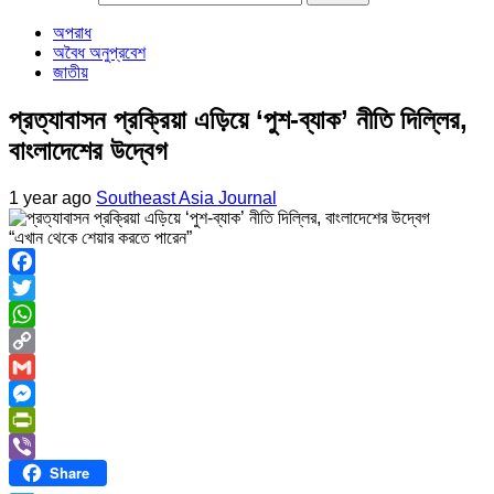
অপরাধ
অবৈধ অনুপ্রবেশ
জাতীয়
প্রত্যাবাসন প্রক্রিয়া এড়িয়ে ‘পুশ-ব্যাক’ নীতি দিল্লির,
বাংলাদেশের উদ্বেগ
1 year ago
Southeast Asia Journal
“এখান থেকে শেয়ার করতে পারেন”
Facebook
Twitter
WhatsApp
Copy
Link
Gmail
Messenger
PrintFriendly
Share
Viber