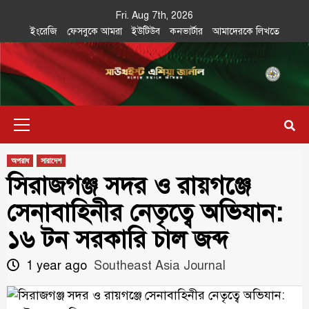
Skip
Fri. Aug 7th, 2026
to
ইংরেজি
ফেসবুকে আমরা
ইউটিউব
কনভার্টার
আমাদেরকে লিখতে
content
Southeast
IN SEARCH OF THE TRUTH
Primary
Asia Journal
Menu
অপরাধ
সারাদেশ
সিরাজগঞ্জ সদর ও রায়গঞ্জে
সেনাবাহিনীর নেতৃত্বে অভিযান:
১৬ টন সরকারি চাল জব্দ
1 year ago
Southeast Asia Journal