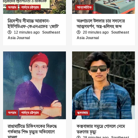
অপরাধ
পার্বত্য চট্টগ্রাম
আন্তর্জাতিক
ত্রিদেশীয় সীমান্তে আরাকান-
অরুণাচলে উলফার চার সদস্যের
ইউপিডিএফ-কেএনএফের ‘জোট’
আত্মসমর্পণ, অস্ত্র-গুলিসহ জব্দ
12 minutes ago
Southeast
20 minutes ago
Southeast
Asia Journal
Asia Journal
অপরাধ
পার্বত্য চট্টগ্রাম
কক্সবাজার
রাঙামাটিতে চিকিৎসকের বিরুদ্ধে
কক্সবাজার সমুদ্রে গোসলে নেমে
গর্ভজাত শিশু মৃত্যুর অভিযোগে
তরুণের মৃত্যু
মামলা
28 minutes ago
Southeast