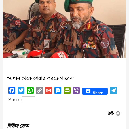
“এখান থেকে শেয়ার করতে পারেন”
Facebook
Twitter
WhatsApp
Copy
Gmail
Messenger
PrintFriendly
Viber
Tele
Share
Link
Share
নিউজ ডেস্ক