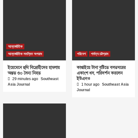
আন্তর্জাতিক
আন্তর্জাতিক সমন্বিত অপরাধ
পরিবেশ
পার্বত্য চট্টগ্রাম
ইয়েমেনে হুথি বিদ্রোহীদের হামলায়
কাপ্তাইয়ে টানা বৃষ্টিতে বসতঘরের
অন্তত ৩০ সৈন্য নিহত
একাংশ ধস, পরিদর্শন করলেন
ইউএনও
29 minutes ago
Southeast
Asia Journal
1 hour ago
Southeast Asia
Journal