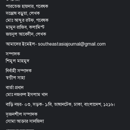
পারভেজ হায়দার, গবেষক
সন্তোষ বড়ুয়া, লেখক
মোঃ আব্দুর রউফ, গবেষক
মামুন রাজিব, কলামিস্ট
জয়নুল আবেদীন, লেখক
আমাদের ইমেইল- southeastasiajournal@gmail.com
সম্পাদক
শিমুল মাহমুদ
নির্বাহী সম্পাদক
স্বপ্নীল সাহা
বার্তা প্রধান
মোঃ নজরুল ইসলাম খান
বাড়ি নম্বর- ০৩, সড়ক- ১/বি, ভাষানটেক, ঢাকা, বাংলাদেশ, ১২১৬।
সৃজনশীল সম্পাদক
সোমা আক্তার সানজিদা