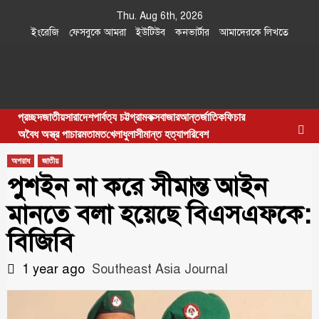
Skip
Thu. Aug 6th, 2026
to
ইংরেজি
ফেসবুকে আমরা
ইউটিউব
কনভার্টার
আমাদেরকে লিখতে
content
Southeast
IN SEARCH OF THE TRUTH
প্রচ্ছদ
জাতীয়
সারাদেশ
পার্বত্য চট্টগ্রাম
কক্সবাজার
আন্তর্জাতিক
ফিচার
Asia Journal
অবৈধ অস্ত্র পাচার
মতামত
খেলাধুলা
সীমান্ত হত্যা
পরিবেশ
অপরাধ
জাতীয়
পুশইন না করে সীমান্ত আইন
মানতে বলা হয়েছে বিএসএফকে:
বিজিবি
1 year ago
Southeast Asia Journal