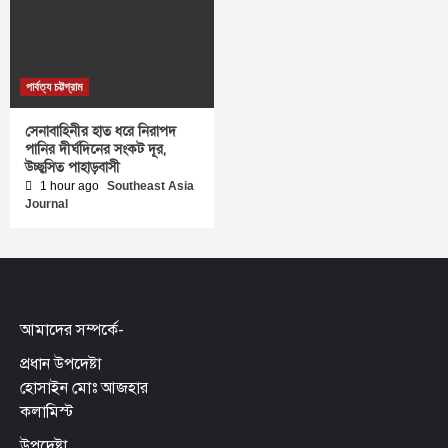
পার্বত্য চট্টগ্রাম
সেনাবাহিনীর হাত ধরে নিরাপদ
পানির দীর্ঘদিনের সংকট দূর,
উচ্ছ্বসিত পাহাড়বাসী
1 hour ago
Southeast Asia
Journal
আমাদের সম্পর্কে-
প্রধান উপদেষ্টা
হোসাইন মোঃ আজহার
কলামিস্ট
উপদেষ্টা