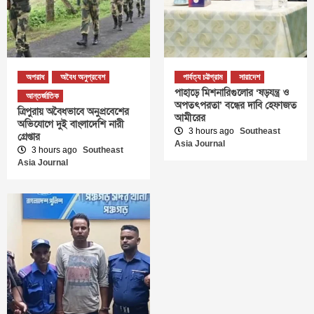
অপরাধ
অবৈধ অনুপ্রবেশ
পার্বত্য চট্টগ্রাম
সারাদেশ
পাহাড়ে মিশনারিগুলোর ‘ষড়যন্ত্র ও
আন্তর্জাতিক
অপতৎপরতা’ বন্ধের দাবি হেফাজত
ত্রিপুরায় অবৈধভাবে অনুপ্রবেশের
আমীরের
অভিযোগে দুই বাংলাদেশি নারী
3 hours ago
Southeast
গ্রেপ্তার
Asia Journal
3 hours ago
Southeast
Asia Journal