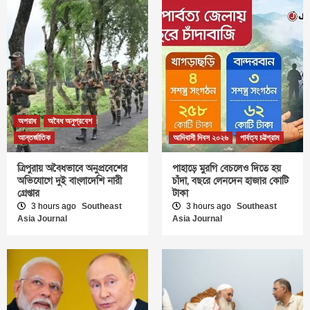
অপরাধ
অবৈধ অনুপ্রবেশ
আন্তর্জাতিক
আদিবাসী দিবস ২০২৬
পার্বত্য চট্টগ্রাম
ত্রিপুরায় অবৈধভাবে অনুপ্রবেশের
পাহাড়ে মুরগি বেচলেও দিতে হয়
অভিযোগে দুই বাংলাদেশি নারী
চাঁদা, বছরে লেনদেন হাজার কোটি
গ্রেপ্তার
টাকা
3 hours ago
Southeast
3 hours ago
Southeast
Asia Journal
Asia Journal