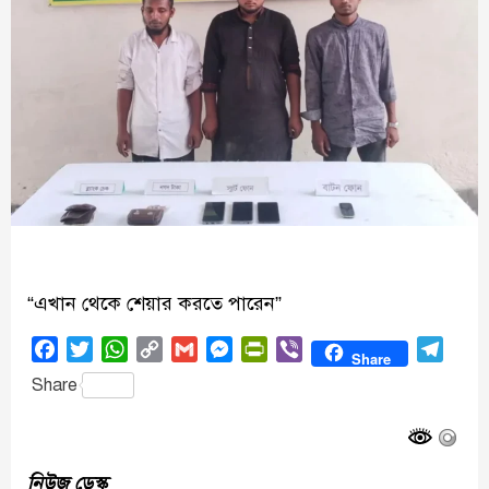
“এখান থেকে শেয়ার করতে পারেন”
Facebook
Twitter
WhatsApp
Copy
Gmail
Messenger
PrintFriendly
Viber
Tele
Share
Link
Share
নিউজ ডেস্ক