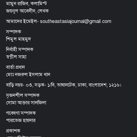
মামুন রাজিব, কলামিস্ট
জয়নুল আবেদীন, লেখক
আমাদের ইমেইল- southeastasiajournal@gmail.com
সম্পাদক
শিমুল মাহমুদ
নির্বাহী সম্পাদক
স্বপ্নীল সাহা
বার্তা প্রধান
মোঃ নজরুল ইসলাম খান
বাড়ি নম্বর- ০৩, সড়ক- ১/বি, ভাষানটেক, ঢাকা, বাংলাদেশ, ১২১৬।
সৃজনশীল সম্পাদক
সোমা আক্তার সানজিদা
গবেষণা সম্পাদক
পারভেজ হায়দার
প্রকাশক