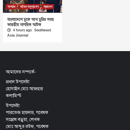
অপরাধ
অবৈধ অনুপ্রবেশ
সারাদেশ
বাংলাদেশে ঢুকে আখ চুরির সময়
ভারতীয় নাগরিক আটক
4 hours ago
Southeast
Asia Journal
আমাদের সম্পর্কে-
প্রধান উপদেষ্টা
হোসাইন মোঃ আজহার
কলামিস্ট
উপদেষ্টা
পারভেজ হায়দার, গবেষক
সন্তোষ বড়ুয়া, লেখক
মোঃ আব্দুর রউফ, গবেষক