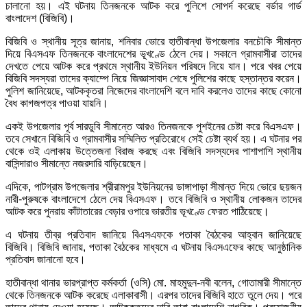
চালানো হয়। এই ঘটনায় তিনজনকে আটক করে পুলিশে সোপর্দ করেছে বর্ডার গার্ড
বাংলাদেশ (বিজিবি)।
বিজিবি ও স্থানীয় সূত্র জানায়, শনিবার ভোরে হাতীবান্ধা উপজেলার বনচৌকি সীমান্ত
দিয়ে বিএসএফ তিনজনকে বাংলাদেশের ভূখণ্ডে ঠেলে দেয়। সকালে গ্রামবাসীরা তাদের
দেখতে পেয়ে আটক করে প্রথমে স্থানীয় ইউনিয়ন পরিষদে নিয়ে যান। পরে খবর পেয়ে
বিজিবি সদস্যরা তাদের ক্যাম্পে নিয়ে জিজ্ঞাসাবাদ শেষে পুলিশের কাছে হস্তান্তর করেন।
পুলিশ জানিয়েছে, আটককৃতরা নিজেদের বাংলাদেশি বলে দাবি করলেও তাদের কাছে কোনো
বৈধ কাগজপত্র পাওয়া যায়নি।
একই উপজেলার পূর্ব সারডুবি সীমান্তে আরও তিনজনকে পুশইনের চেষ্টা করে বিএসএফ।
তবে সেখানে বিজিবি ও গ্রামবাসীর সম্মিলিত প্রতিরোধে সেই চেষ্টা ব্যর্থ হয়। এ ঘটনার পর
থেকে ওই এলাকায় উত্তেজনা বিরাজ করছে এবং বিজিবি সদস্যদের পাশাপাশি স্থানীয়
বাসিন্দারাও সীমান্তে নজরদারি বাড়িয়েছেন।
এদিকে, পাটগ্রাম উপজেলার শ্রীরামপুর ইউনিয়নের ডাঙ্গাপাড়া সীমান্ত দিয়ে ভোরে ছয়জন
নারী-পুরুষকে বাংলাদেশে ঠেলে দেয় বিএসএফ। তবে বিজিবি ও স্থানীয় লোকজন তাদের
আটক করে পুনরায় কাঁটাতারের বেড়ার ওপারে ভারতীয় ভূখণ্ডে ফেরত পাঠিয়েছে।
এ ঘটনায় তীব্র প্রতিবাদ জানিয়ে বিএসএফকে পতাকা বৈঠকের আহ্বান জানিয়েছে
বিজিবি। বিজিবি জানায়, পতাকা বৈঠকের মাধ্যমে এ ঘটনায় বিএসএফের কাছে আনুষ্ঠানিক
প্রতিবাদ জানানো হবে।
হাতীবান্ধা থানার ভারপ্রাপ্ত কর্মকর্তা (ওসি) মো. মাহমুদুন-নবী বলেন, গোতামারী সীমান্তে
থেকে তিনজনকে আটক করেছে এলাকাবাসী। এরপর তাদের বিজিবি হাতে তুলে দেয়। পরে