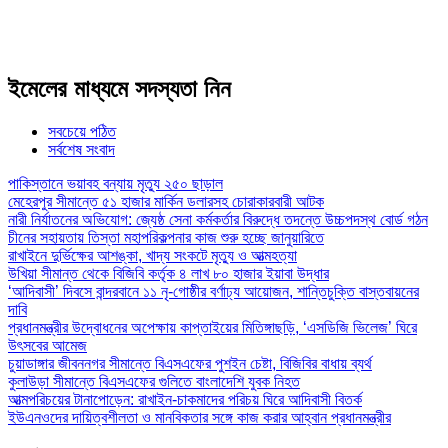
ইমেলের মাধ্যমে সদস্যতা নিন
সবচেয়ে পঠিত
সর্বশেষ সংবাদ
পাকিস্তানে ভয়াবহ বন্যায় মৃত্যু ২৫০ ছাড়াল
মেহেরপুর সীমান্তে ৫১ হাজার মার্কিন ডলারসহ চোরাকারবারী আটক
নারী নির্যাতনের অভিযোগ: জ্যেষ্ঠ সেনা কর্মকর্তার বিরুদ্ধে তদন্তে উচ্চপদস্থ বোর্ড গঠন
চীনের সহায়তায় তিস্তা মহাপরিকল্পনার কাজ শুরু হচ্ছে জানুয়ারিতে
রাখাইনে দুর্ভিক্ষের আশঙ্কা, খাদ্য সংকটে মৃত্যু ও আত্মহত্যা
উখিয়া সীমান্ত থেকে বিজিবি কর্তৃক ৪ লাখ ৮০ হাজার ইয়াবা উদ্ধার
‘আদিবাসী’ দিবসে বান্দরবানে ১১ নৃ-গোষ্ঠীর বর্ণাঢ্য আয়োজন, শান্তিচুক্তি বাস্তবায়নের
দাবি
প্রধানমন্ত্রীর উদ্বোধনের অপেক্ষায় কাপ্তাইয়ের মিতিঙ্গাছড়ি, ‘এসডিজি ভিলেজ’ ঘিরে
উৎসবের আমেজ
চুয়াডাঙ্গার জীবননগর সীমান্তে বিএসএফের পুশইন চেষ্টা, বিজিবির বাধায় ব্যর্থ
কুলাউড়া সীমান্তে বিএসএফের গুলিতে বাংলাদেশি যুবক নিহত
আত্মপরিচয়ের টানাপোড়েন: রাখাইন-চাকমাদের পরিচয় ঘিরে আদিবাসী বিতর্ক
ইউএনওদের দায়িত্বশীলতা ও মানবিকতার সঙ্গে কাজ করার আহ্বান প্রধানমন্ত্রীর