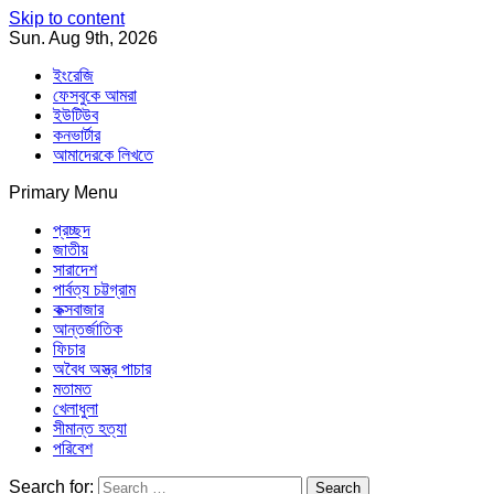
Skip to content
Sun. Aug 9th, 2026
ইংরেজি
ফেসবুকে আমরা
ইউটিউব
কনভার্টার
আমাদেরকে লিখতে
Primary Menu
Southeast Asia Journal
In Search of the Truth
Southeast Asia Journal
প্রচ্ছদ
জাতীয়
সারাদেশ
পার্বত্য চট্টগ্রাম
কক্সবাজার
আন্তর্জাতিক
ফিচার
অবৈধ অস্ত্র পাচার
মতামত
খেলাধুলা
সীমান্ত হত্যা
পরিবেশ
Search for: