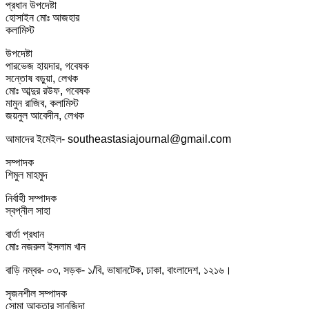
প্রধান উপদেষ্টা
হোসাইন মোঃ আজহার
কলামিস্ট
উপদেষ্টা
পারভেজ হায়দার, গবেষক
সন্তোষ বড়ুয়া, লেখক
মোঃ আব্দুর রউফ, গবেষক
মামুন রাজিব, কলামিস্ট
জয়নুল আবেদীন, লেখক
আমাদের ইমেইল- southeastasiajournal@gmail.com
সম্পাদক
শিমুল মাহমুদ
নির্বাহী সম্পাদক
স্বপ্নীল সাহা
বার্তা প্রধান
মোঃ নজরুল ইসলাম খান
বাড়ি নম্বর- ০৩, সড়ক- ১/বি, ভাষানটেক, ঢাকা, বাংলাদেশ, ১২১৬।
সৃজনশীল সম্পাদক
সোমা আক্তার সানজিদা