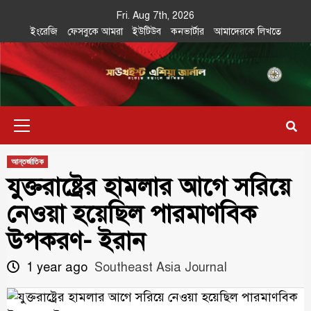
Skip
Fri. Aug 7th, 2026
to
ইংরেজি
ফেসবুকে আমরা
ইউটিউব
কনভার্টার
আমাদেরকে লিখতে
content
Southeast
IN SEARCH OF THE TRUTH
Primary
Asia Journal
Menu
আন্তর্জাতিক
যুক্তরাষ্ট্রের হামলার আগে সরিয়ে
নেওয়া হয়েছিল পারমাণবিক
উপকরণ- ইরান
1 year ago
Southeast Asia Journal